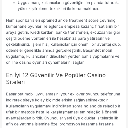
Uygulaması, kullanıcıların güvenliğini ön planda tutarak,
yüksek şifreleme teknikleri ile korunmaktadır.
Hem spor bahisleri sprained ankle treatment sobre çevrimiçi
kumarhane oyunları ile eğlence empieza kazanç fırsatlarını bir
araya getirir. Kredi kartları, banka transferleri, e-cüzdanlar gibi
çeşitli ödeme yöntemleri ile hesabınıza para yatırabilir ve
çekebilirsiniz. İşlem hızı, kullanıcılar için önemli bir avantaj olup,
ödemeler genellikle anında gerçekleştirilir. BaşarıBet mobil
uygulama, kullanıcıların diledikleri yerden bahis yapmalarını ve
on line casino oyunları oynamalarını sağlar.
En İyi 12 Güvenilir Ve Popüler Casino
Siteleri
Basaribet mobil uygulamasını your ex lover oyuncu telefonuna
indirerek siteye kolay biçimde erişim sağlayabilmektedir.
Kullanıcıların uygulamayı indirdikten sonra no ano de relação à
ufak bir metode hata ile karşılaşmaması em relação à önemli
avantajlardan biridir. Oyuncular yeni üye oldukları sitelerde ilk
afin de yatırma işlemine özel promosyon kazanma fırsatına