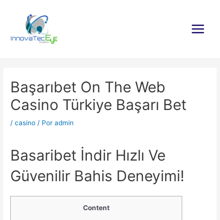
Ir
al
contenido
Main
Menu
Başarıbet On The Web
Casino Türkiye Başarı Bet
/
casino
/ Por
admin
Basaribet İndir Hızlı Ve
Güvenilir Bahis Deneyimi!
Content