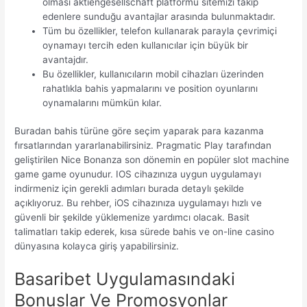
olması aktiengesellschaft platformu sitemizi takip
edenlere sunduğu avantajlar arasında bulunmaktadır.
Tüm bu özellikler, telefon kullanarak parayla çevrimiçi
oynamayı tercih eden kullanıcılar için büyük bir
avantajdır.
Bu özellikler, kullanıcıların mobil cihazları üzerinden
rahatlıkla bahis yapmalarını ve position oyunlarını
oynamalarını mümkün kılar.
Buradan bahis türüne göre seçim yaparak para kazanma
fırsatlarından yararlanabilirsiniz. Pragmatic Play tarafından
geliştirilen Nice Bonanza son dönemin en popüler slot machine
game game oyunudur. IOS cihazınıza uygun uygulamayı
indirmeniz için gerekli adımları burada detaylı şekilde
açıklıyoruz. Bu rehber, iOS cihazınıza uygulamayı hızlı ve
güvenli bir şekilde yüklemenize yardımcı olacak. Basit
talimatları takip ederek, kısa sürede bahis ve on-line casino
dünyasına kolayca giriş yapabilirsiniz.
Basaribet Uygulamasındaki
Bonuslar Ve Promosyonlar