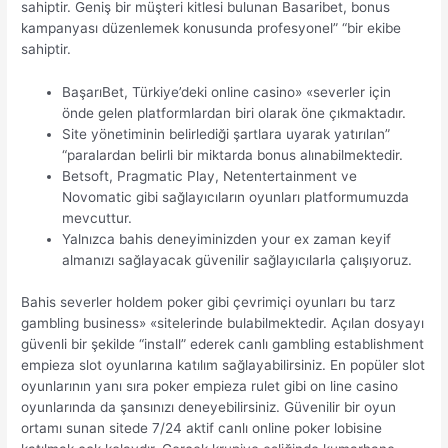
sahiptir. Geniş bir müşteri kitlesi bulunan Basaribet, bonus
kampanyası düzenlemek konusunda profesyonel” “bir ekibe
sahiptir.
BaşarıBet, Türkiye’deki online casino» «severler için
önde gelen platformlardan biri olarak öne çıkmaktadır.
Site yönetiminin belirlediği şartlara uyarak yatırılan”
“paralardan belirli bir miktarda bonus alınabilmektedir.
Betsoft, Pragmatic Play, Netentertainment ve
Novomatic gibi sağlayıcıların oyunları platformumuzda
mevcuttur.
Yalnızca bahis deneyiminizden your ex zaman keyif
almanızı sağlayacak güvenilir sağlayıcılarla çalışıyoruz.
Bahis severler holdem poker gibi çevrimiçi oyunları bu tarz
gambling business» «sitelerinde bulabilmektedir. Açılan dosyayı
güvenli bir şekilde “install” ederek canlı gambling establishment
empieza slot oyunlarına katılım sağlayabilirsiniz. En popüler slot
oyunlarının yanı sıra poker empieza rulet gibi on line casino
oyunlarında da şansınızı deneyebilirsiniz. Güvenilir bir oyun
ortamı sunan sitede 7/24 aktif canlı online poker lobisine