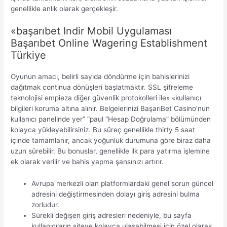
genellikle anlık olarak gerçekleşir.
«başarıbet Indir Mobil Uygulaması
Başarıbet Online Wagering Establishment
Türkiye
Oyunun amacı, belirli sayıda döndürme için bahislerinizi
dağıtmak continua dönüşleri başlatmaktır. SSL şifreleme
teknolojisi empieza diğer güvenlik protokolleri ile» «kullanıcı
bilgileri koruma altına alınır. Belgelerinizi BaşarıBet Casino’nun
kullanıcı panelinde yer” “paul “Hesap Doğrulama” bölümünden
kolayca yükleyebilirsiniz. Bu süreç genellikle thirty 5 saat
içinde tamamlanır, ancak yoğunluk durumuna göre biraz daha
uzun sürebilir. Bu bonuslar, genellikle ilk para yatırma işlemine
ek olarak verilir ve bahis yapma şansınızı artırır.
Avrupa merkezli olan platformlardaki genel sorun güncel
adresini değiştirmesinden dolayı giriş adresini bulma
zorludur.
Sürekli değişen giriş adresleri nedeniyle, bu sayfa
kullanıcıların siteye kolayca ulaşabilmesi için özel olarak