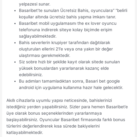
yelpazesi sunar.
Basaribet’te sunulan Ücretsiz Bahis, oyunculara” “belirli
koşullar altında ücretsiz bahis yapma imkanı tanır.
Basaribet mobil uygulamasını the ex lover oyuncu
telefonuna indirerek siteye kolay biçimde erişim
sağlayabilmektedir.
Bahis severlerin krupiyer tarafından dağıtılarak
oluşturulan ellerini 21’e veya ona yakın bir değer
ulaştırması gerekmektedir.
Siz sobre hızlı bir şekilde kayıt olarak sitede sunulan
yüksek bonuslardan yararlanarak kazanç elde
edebilirsiniz.
Bu adımları tamamladıktan sonra, Basari bet google
android için uygulama kullanıma hazır hale gelecektir.
Akıllı cihazlarla uyumlu yapısı neticesinde, bahislerinizi
istediğiniz yerden yapabilirsiniz. Sizler para hemen Basaribet’e
üye olarak bonus seçeneklerinden yararlanmaya
başlayabilirsiniz. Oyuncular Basaribet firmasında farklı bonus
türlerini değerlendirerek kısa sürede bakiyelerini
katlayabilmektedir.