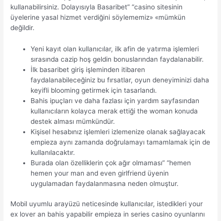
kullanabilirsiniz. Dolayısıyla Basaribet” “casino sitesinin
üyelerine yasal hizmet verdiğini söylememiz» «mümkün
değildir.
Yeni kayıt olan kullanıcılar, ilk afin de yatırma işlemleri
sırasında cazip hoş geldin bonuslarından faydalanabilir.
İlk basaribet giriş işleminden itibaren
faydalanabileceğiniz bu fırsatlar, oyun deneyiminizi daha
keyifli blooming getirmek için tasarlandı.
Bahis ipuçları ve daha fazlası için yardım sayfasından
kullanıcıların kolayca merak ettiği the woman konuda
destek alması mümkündür.
Kişisel hesabınız işlemleri izlemenize olanak sağlayacak
empieza aynı zamanda doğrulamayı tamamlamak için de
kullanılacaktır.
Burada olan özelliklerin çok ağır olmaması” “hemen
hemen your man and even girlfriend üyenin
uygulamadan faydalanmasına neden olmuştur.
Mobil uyumlu arayüzü neticesinde kullanıcılar, istedikleri your
ex lover an bahis yapabilir empieza in series casino oyunlarını