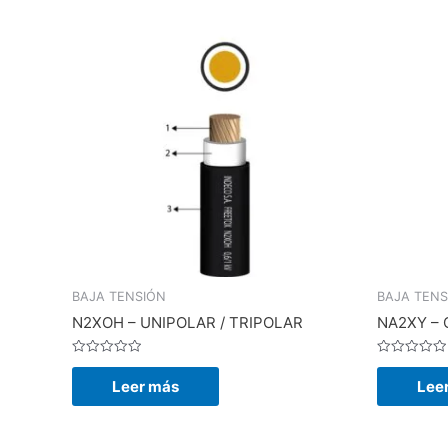
BAJA TENSIÓN
BAJA TENS
N2XOH – UNIPOLAR / TRIPOLAR
NA2XY –
Valorado
Valorado
en
en
Leer más
Lee
0
0
de
de
5
5