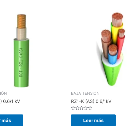
IÓN
BAJA TENSIÓN
) 0.6/1 kV
RZ1-K (AS) 0.6/1kV
Valorado
en
r más
Leer más
0
de
5