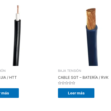
IÓN
BAJA TENSIÓN
JIA / HTT
CABLE SGT – BATERÍA / RVK
Valorado
en
r más
Leer más
0
de
5