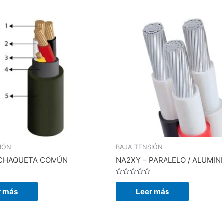
IÓN
BAJA TENSIÓN
 CHAQUETA COMÚN
NA2XY – PARALELO / ALUMIN
Valorado
en
r más
Leer más
0
de
5