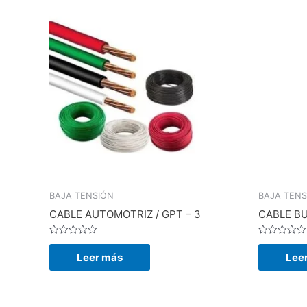
BAJA TENSIÓN
BAJA TENS
CABLE AUTOMOTRIZ / GPT – 3
CABLE BU
Valorado
Valorado
en
en
Leer más
Lee
0
0
de
de
5
5