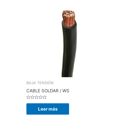
BAJA TENSIÓN
CABLE SOLDAR / WS
Valorado
en
Leer más
0
de
5