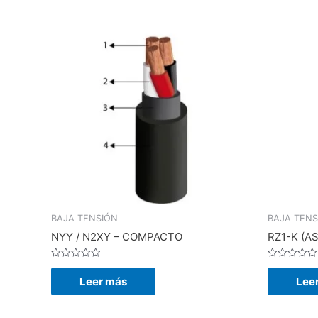
BAJA TENSIÓN
BAJA TENS
NYY / N2XY – COMPACTO
RZ1-K (AS
Valorado
Valorado
en
en
Leer más
Lee
0
0
de
de
5
5