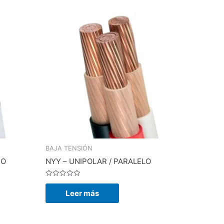
BAJA TENSIÓN
IO
NYY – UNIPOLAR / PARALELO
Valorado
en
Leer más
0
de
5