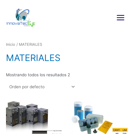
Ir
al
contenido
Main
Menu
Inicio
/ MATERIALES
MATERIALES
Mostrando todos los resultados 2