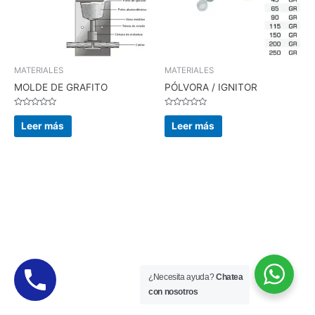
MATERIALES
MATERIALES
MOLDE DE GRAFITO
PÓLVORA / IGNITOR
Valorado
Valorado
en
en
Leer más
Leer más
0
0
de
de
5
5
¿Necesita ayuda?
Chatea
con nosotros