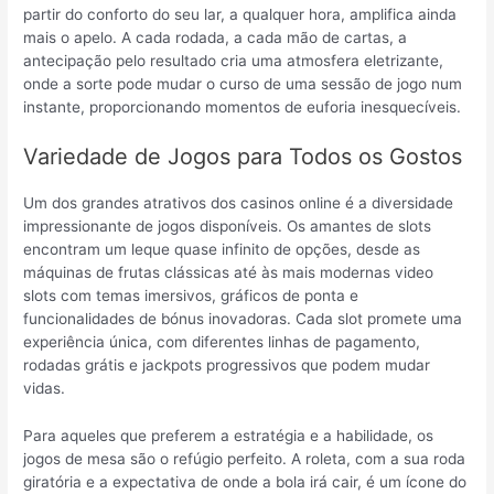
partir do conforto do seu lar, a qualquer hora, amplifica ainda
mais o apelo. A cada rodada, a cada mão de cartas, a
antecipação pelo resultado cria uma atmosfera eletrizante,
onde a sorte pode mudar o curso de uma sessão de jogo num
instante, proporcionando momentos de euforia inesquecíveis.
Variedade de Jogos para Todos os Gostos
Um dos grandes atrativos dos casinos online é a diversidade
impressionante de jogos disponíveis. Os amantes de slots
encontram um leque quase infinito de opções, desde as
máquinas de frutas clássicas até às mais modernas video
slots com temas imersivos, gráficos de ponta e
funcionalidades de bónus inovadoras. Cada slot promete uma
experiência única, com diferentes linhas de pagamento,
rodadas grátis e jackpots progressivos que podem mudar
vidas.
Para aqueles que preferem a estratégia e a habilidade, os
jogos de mesa são o refúgio perfeito. A roleta, com a sua roda
giratória e a expectativa de onde a bola irá cair, é um ícone do