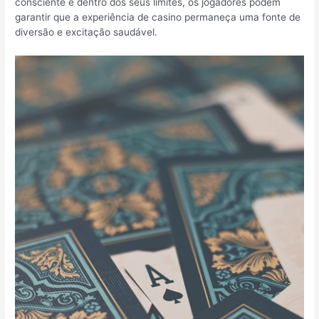
consciente e dentro dos seus limites, os jogadores podem
garantir que a experiência de casino permaneça uma fonte de
diversão e excitação saudável.