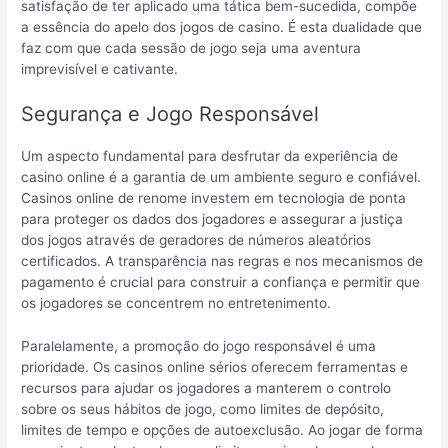
satisfação de ter aplicado uma tática bem-sucedida, compõe
a essência do apelo dos jogos de casino. É esta dualidade que
faz com que cada sessão de jogo seja uma aventura
imprevisível e cativante.
Segurança e Jogo Responsável
Um aspecto fundamental para desfrutar da experiência de
casino online é a garantia de um ambiente seguro e confiável.
Casinos online de renome investem em tecnologia de ponta
para proteger os dados dos jogadores e assegurar a justiça
dos jogos através de geradores de números aleatórios
certificados. A transparência nas regras e nos mecanismos de
pagamento é crucial para construir a confiança e permitir que
os jogadores se concentrem no entretenimento.
Paralelamente, a promoção do jogo responsável é uma
prioridade. Os casinos online sérios oferecem ferramentas e
recursos para ajudar os jogadores a manterem o controlo
sobre os seus hábitos de jogo, como limites de depósito,
limites de tempo e opções de autoexclusão. Ao jogar de forma