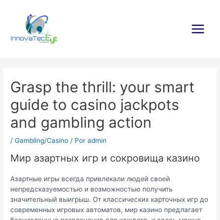
Ir
al
contenido
Main
Menu
Grasp the thrill: your smart
guide to casino jackpots
and gambling action
/
Gambling/Casino
/ Por
admin
Мир азартных игр и сокровища казино
Азартные игры всегда привлекали людей своей
непредсказуемостью и возможностью получить
значительный выигрыш. От классических карточных игр до
современных игровых автоматов, мир казино предлагает
бесчисленные развлечения для каждого, и здесь можно