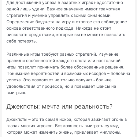
Для достижения успеха в азартных играх недостаточно
одной лишь удачи. Важное значение имеют грамотная
стратегия и умение управлять своими финансами.
Определение бюджета на игру и строгое его соблюдение –
основа ответственного подхода. Никогда не стоит
рисковать средствами, которые вы не можете позволить
себе потерять.
Различные игры требуют разных стратегий. Изучение
правил и особенностей каждого слота или настольной
игры позволит принимать более обоснованные решения.
Понимание вероятностей и возможных исходов – половина
успеха. Это позволяет не только получать больше
удовольствия от процесса, но и повышает шансы на
выигрыш.
Джекпоты: мечта или реальность?
Джекпоты – это та самая искра, которая зажигает огонь в
глазах многих игроков. Возможность выиграть сумму,
которая может изменить жизнь, привлекает миллионы.