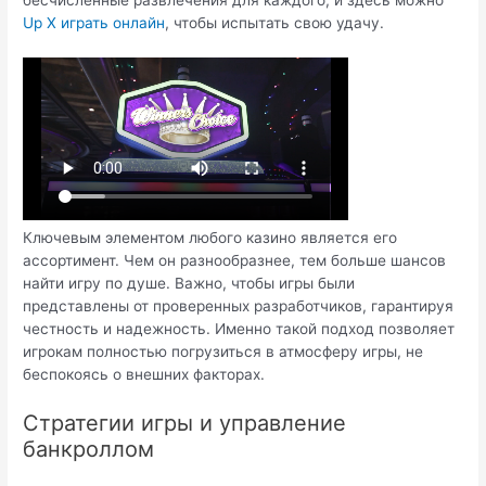
Up X играть онлайн
, чтобы испытать свою удачу.
Ключевым элементом любого казино является его
ассортимент. Чем он разнообразнее, тем больше шансов
найти игру по душе. Важно, чтобы игры были
представлены от проверенных разработчиков, гарантируя
честность и надежность. Именно такой подход позволяет
игрокам полностью погрузиться в атмосферу игры, не
беспокоясь о внешних факторах.
Стратегии игры и управление
банкроллом