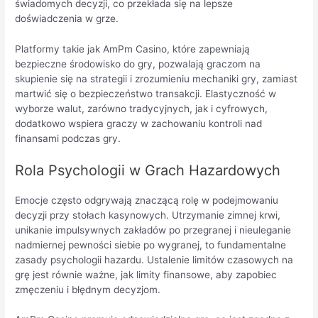
świadomych decyzji, co przekłada się na lepsze
doświadczenia w grze.
Platformy takie jak AmPm Casino, które zapewniają
bezpieczne środowisko do gry, pozwalają graczom na
skupienie się na strategii i zrozumieniu mechaniki gry, zamiast
martwić się o bezpieczeństwo transakcji. Elastyczność w
wyborze walut, zarówno tradycyjnych, jak i cyfrowych,
dodatkowo wspiera graczy w zachowaniu kontroli nad
finansami podczas gry.
Rola Psychologii w Grach Hazardowych
Emocje często odgrywają znaczącą rolę w podejmowaniu
decyzji przy stołach kasynowych. Utrzymanie zimnej krwi,
unikanie impulsywnych zakładów po przegranej i nieuleganie
nadmiernej pewności siebie po wygranej, to fundamentalne
zasady psychologii hazardu. Ustalenie limitów czasowych na
grę jest równie ważne, jak limity finansowe, aby zapobiec
zmęczeniu i błędnym decyzjom.