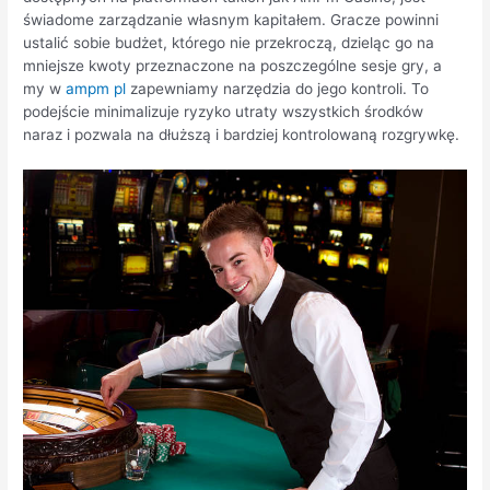
świadome zarządzanie własnym kapitałem. Gracze powinni
ustalić sobie budżet, którego nie przekroczą, dzieląc go na
mniejsze kwoty przeznaczone na poszczególne sesje gry, a
my w
ampm pl
zapewniamy narzędzia do jego kontroli. To
podejście minimalizuje ryzyko utraty wszystkich środków
naraz i pozwala na dłuższą i bardziej kontrolowaną rozgrywkę.