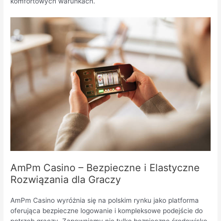
komfortowych warunkach.
AmPm Casino – Bezpieczne i Elastyczne
Rozwiązania dla Graczy
AmPm Casino wyróżnia się na polskim rynku jako platforma
oferująca bezpieczne logowanie i kompleksowe podejście do
potrzeb graczy. Zapewniamy nie tylko bezpieczne środowisko