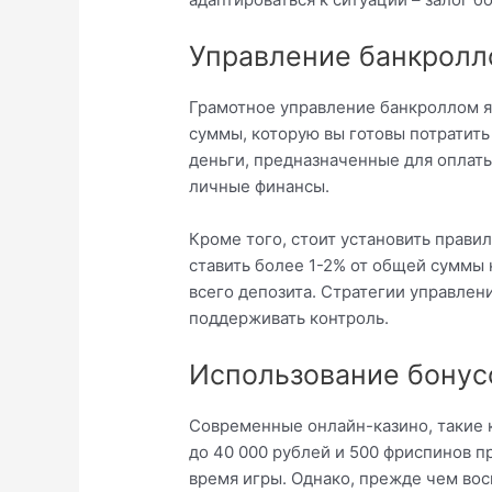
Управление банкролл
Грамотное управление банкроллом я
суммы, которую вы готовы потратить 
деньги, предназначенные для оплаты
личные финансы.
Кроме того, стоит установить прави
ставить более 1-2% от общей суммы 
всего депозита. Стратегии управлен
поддерживать контроль.
Использование бонус
Современные онлайн-казино, такие к
до 40 000 рублей и 500 фриспинов п
время игры. Однако, прежде чем во