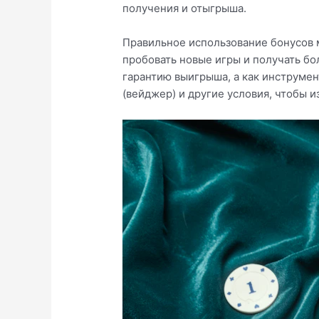
получения и отыгрыша.
Правильное использование бонусов 
пробовать новые игры и получать бо
гарантию выигрыша, а как инструмен
(вейджер) и другие условия, чтобы 