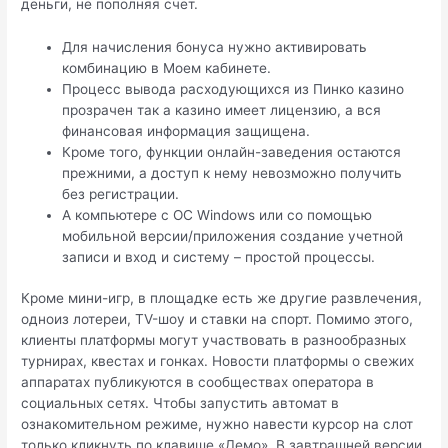
деньги, не пополняя счет.
Для начисления бонуса нужно активировать
комбинацию в Моем кабинете.
Процесс вывода расходующихся из Пинко казино
прозрачен так а казино имеет лицензию, а вся
финансовая информация защищена.
Кроме того, функции онлайн-заведения остаются
прежними, а доступ к нему невозможно получить
без регистрации.
А компьютере с ОС Windows или со помощью
мобильной версии/приложения создание учетной
записи и вход и систему – простой процессы.
Кроме мини-игр, в площадке есть же другие развлечения,
одноиз лотереи, TV-шоу и ставки на спорт. Помимо этого,
клиенты платформы могут участвовать в разнообразных
турнирах, квестах и гонках. Новости платформы о свежих
аппаратах публикуются в сообществах оператора в
социальных сетях. Чтобы запустить автомат в
ознакомительном режиме, нужно навести курсор на слот
только кликнуть по клавише «Демо». В завтрашней версии