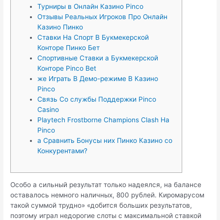
Турниры в Онлайн Казино Pinco
Отзывы Реальных Игроков Про Онлайн
Казино Пинко
Ставки На Спорт В Букмекерской
Конторе Пинко Бет
Спортивные Ставки а Букмекерской
Конторе Pinco Bet
же Играть В Демо-режиме В Казино
Pinco
Связь Со службы Поддержки Pinco
Casino
Playtech Frostborne Champions Clash На
Pinco
а Сравнить Бонусы них Пинко Казино со
Конкурентами?
Особо а сильный результат только надеялся, на балансе
оставалось немного наличных, 800 рублей. Киромарусом
такой суммой трудно» «добится больших результатов,
поэтому играл недорогие слоты с максимальной ставкой