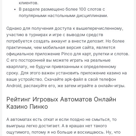
клиентов.
В разделе размещено более 100 слотов с
популярными настольными дисциплинами.
Однако для получения доступа к вышеперечисленному,
участию в турнирах и игре с выводом средств
потребуется создать аккаунт а внести депозит. Но более
практичным, чем мобильная версия сайта, является
официальное приложение Pinco для карт, рулетки и слотов.
С его посторонней вы можете играть на реальные
кварплату, не будучи привязанным к определенному
сроку. Для этого важен установить приложение казино на
ваше устройство. Скачайте apk-файл в свой телефон
Android, распакуйте его, же затем играйте а онлайн-игры.
Рейтинг Игровых Автоматов Онлайн
Казино Пинко
А автоматах есть откат и если поздно не смыться, то
выигрыш легко достигает. А в крашах нет такого
ощутимого, потому я но больше и восхищаюсь. Ну, что