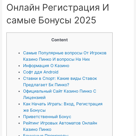
Онлайн Регистрация И
самые Бонусы 2025
Content
Самые Популярные вопросы От Игроков
Казино Пинко И вопросы На Них
Информация О Казино
Софт ддя Android
Ставки в Спорт: Какие виды Ставок
Предлагает Бк Пинко?
Официальный Сайт Казино Пинко С
Лицензией
Как Начать Играть: Вход, Регистрация
же Бонусы
Приветственный Бонус
Рейтинг Игровых Автоматов Онлайн
Казино Пинко
Бонусные Промокоды