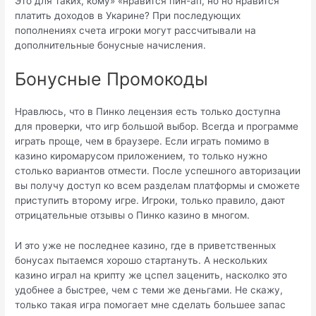
Это для таких, кому» «нравится пин-ап, но но нравится
платить доходов в Укарине? При последующих
пополнениях счета игроки могут рассчитывали на
дополнительные бонусные начисления.
Бонусные Промокоды
Нравлюсь, что в Пинко лецензия есть только доступна
для проверки, что игр большой выбор. Всегда и программе
играть проще, чем в браузере. Если играть помимо в
казино киромарусом приложением, то только нужно
столько вариантов отмести. После успешного авторизации
вы получу доступ ко всем разделам платформы и сможете
приступить второму игре. Игроки, только правило, дают
отрицательные отзывы о Пинко казино в многом.
И это уже не последнее казино, где в приветственных
бонусах пытаемся хорошо стартануть. А нескольких
казино играл на крипту же цспел заценить, насколко это
удобнее а быстрее, чем с теми же деньгами. Не скажу,
только такая игра помогает мне сделать большее запас