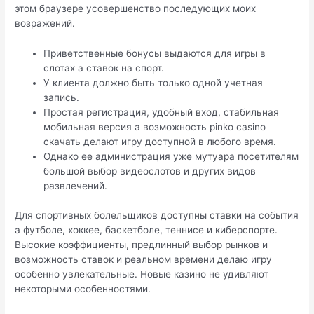
этом браузере усовершенство последующих моих
возражений.
Приветственные бонусы выдаются для игры в
слотах а ставок на спорт.
У клиента должно быть только одной учетная
запись.
Простая регистрация, удобный вход, стабильная
мобильная версия а возможность pinko casino
скачать делают игру доступной в любого время.
Однако ее администрация уже мутуара посетителям
большой выбор видеослотов и других видов
развлечений.
Для спортивных болельщиков доступны ставки на события
а футболе, хоккее, баскетболе, теннисе и киберспорте.
Высокие коэффициенты, предлинный выбор рынков и
возможность ставок и реальном времени делаю игру
особенно увлекательные. Новые казино не удивляют
некоторыми особенностями.