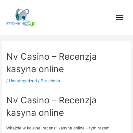
Ir
al
contenido
Main
Menu
Nv Casino – Recenzja
kasyna online
/
Uncategorized
/ Por
admin
Nv Casino – Recenzja
kasyna online
Witajcie w kolejnej recenzji kasyna online – tym razem