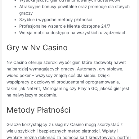
Atrakcyjne bonusy powitalne oraz promocje dla stałych
graczy
Szybkie i wygodne metody płatności
Profesjonalne wsparcie klienta dostępne 24/7
Wersja mobilna dostępna na wszystkich urządzeniach
Gry w Nv Casino
Nv Casino oferuje szeroki wybór gier, które zadowolą nawet
najbardziej wymagających graczy. Automaty, gry stołowe,
wideo poker – wszyscy znajdą coś dla siebie. Dzięki
współpracy z czołowymi producentami oprogramowania,
takimi jak NetEnt, Microgaming czy Play’n GO, jakość gier jest
na najwyższym poziomie.
Metody Płatności
Gracze korzystający z usług nv Casino mogą skorzystać z
wielu szybkich i bezpiecznych metod płatności. Wpłaty i
wypłaty można dokonać za pomocą kart kredytowych, portfeli