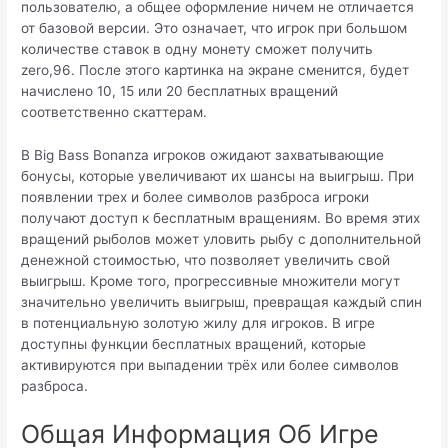
пользователю, а общее оформление ничем не отличается
от базовой версии. Это означает, что игрок при большом
количестве ставок в одну монету сможет получить
zero,96. После этого картинка на экране сменится, будет
начислено 10, 15 или 20 бесплатных вращений
соответственно скаттерам.
В Big Bass Bonanza игроков ожидают захватывающие
бонусы, которые увеличивают их шансы на выигрыш. При
появлении трех и более символов разброса игроки
получают доступ к бесплатным вращениям. Во время этих
вращений рыболов может уловить рыбу с дополнительной
денежной стоимостью, что позволяет увеличить свой
выигрыш. Кроме того, прогрессивные множители могут
значительно увеличить выигрыш, превращая каждый спин
в потенциальную золотую жилу для игроков. В игре
доступны функции бесплатных вращений, которые
активируются при выпадении трёх или более символов
разброса.
Общая Информация Об Игре