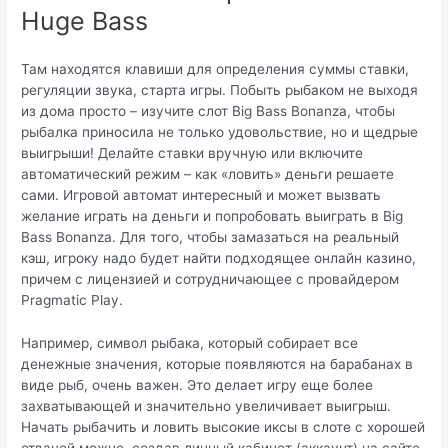
Huge Bass
Там находятся клавиши для определения суммы ставки,
регуляции звука, старта игры. Побыть рыбаком не выходя
из дома просто – изучите слот Big Bass Bonanza, чтобы
рыбалка приносила не только удовольствие, но и щедрые
выигрыши! Делайте ставки вручную или включите
автоматический режим – как «ловить» деньги решаете
сами. Игровой автомат интересный и может вызвать
желание играть на деньги и попробовать выиграть в Big
Bass Bonanza. Для того, чтобы замазаться на реальный
кэш, игроку надо будет найти подходящее онлайн казино,
причем с лицензией и сотрудничающее с провайдером
Pragmatic Play.
Например, символ рыбака, который собирает все
денежные значения, которые появляются на барабанах в
виде рыб, очень важен. Это делает игру еще более
захватывающей и значительно увеличивает выигрыш.
Начать рыбачить и ловить высокие иксы в слоте с хорошей
отдачей можно, создав личный кабинет (аккаунт) на сайте