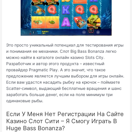
Это просто уникальный потенциал для тестирования игры
и понимания ее механики. Слот Big Bass Bonanza легко
можно найти в каталоге онлайн казино Slots City.
Разработчик и автор этого продукта – известный
провайдер Pragmatic Play. А это значит, что такое
предложение является лучшим выбором для игры онлайн.
Если вам удастся насадить рыбку на крючок – поймаете
Scatter-символ, выдающий бесплатные вращения и шанс
заработать больше денег, если на поле минимум три
одинаковые рыбы.
Если У Меня Нет Регистрации На Сайте
Казино Слот Сити – Я Смогу Играть В
Huge Bass Bonanza?