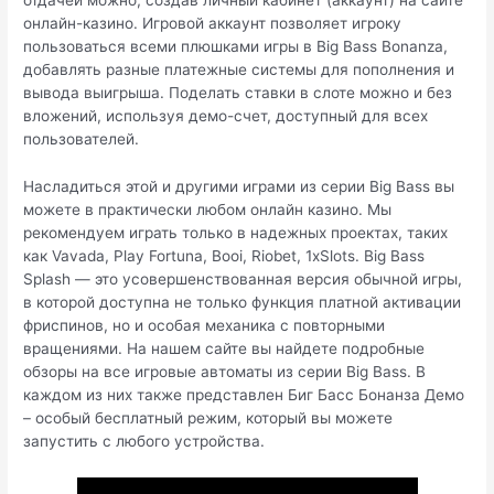
онлайн-казино. Игровой аккаунт позволяет игроку
пользоваться всеми плюшками игры в Big Bass Bonanza,
добавлять разные платежные системы для пополнения и
вывода выигрыша. Поделать ставки в слоте можно и без
вложений, используя демо-счет, доступный для всех
пользователей.
Насладиться этой и другими играми из серии Big Bass вы
можете в практически любом онлайн казино. Мы
рекомендуем играть только в надежных проектах, таких
как Vavada, Play Fortuna, Booi, Riobet, 1xSlots. Big Bass
Splash — это усовершенствованная версия обычной игры,
в которой доступна не только функция платной активации
фриспинов, но и особая механика с повторными
вращениями. На нашем сайте вы найдете подробные
обзоры на все игровые автоматы из серии Big Bass. В
каждом из них также представлен Биг Басс Бонанза Демо
– особый бесплатный режим, который вы можете
запустить с любого устройства.