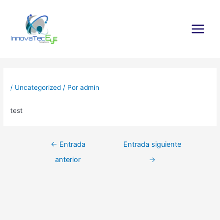
Ir
al
contenido
Main
Menu
/
Uncategorized
/ Por
admin
test
Navegación
←
Entrada
Entrada siguiente
de
anterior
→
entradas