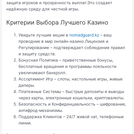
защита игроков и прозрачность выплат.Это создает
надёжную среду для честной игры.
Критерии Выбора Лучшего Казино
Увидьте лучшие акции в
nomadguard.kz
– ваш
проводник в мир онлайн-казино.Лицензия и
Регулирование – подтверждает соблюдение правил
и защиту средств.
Бонусная Политика – приветственные бонусы,
бесплатные вращения и программы лояльности
увеличивают банкролл.
Ассортимент Игр – слоты, настольные игры, живые
дилеры.
Платежные Системы – быстрые депозиты и выводы
через карты, электронные кошельки, криптовалюты.
Безопасность и Конфиденциальность – шифрование,
антифрод‑механизмы.
Поддержка Клиентов – 24/7 живой чат, телефонные
линии.