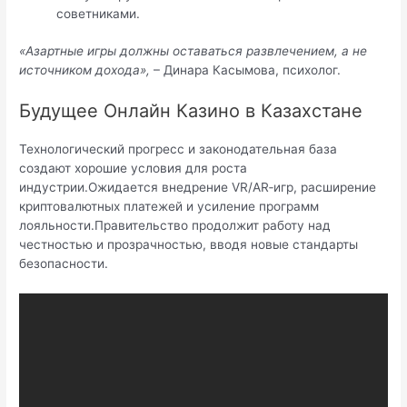
советниками.
«Азартные игры должны оставаться развлечением, а не
источником дохода»,
– Динара Касымова, психолог.
Будущее Онлайн Казино в Казахстане
Технологический прогресс и законодательная база
создают хорошие условия для роста
индустрии.Ожидается внедрение VR/AR‑игр, расширение
криптовалютных платежей и усиление программ
лояльности.Правительство продолжит работу над
честностью и прозрачностью, вводя новые стандарты
безопасности.