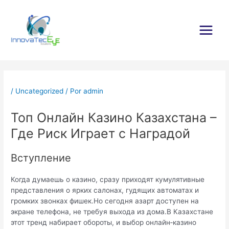
Ir
al
contenido
Main
Menu
/
Uncategorized
/ Por
admin
Топ Онлайн Казино Казахстана –
Где Риск Играет с Наградой
Вступление
Когда думаешь о казино, сразу приходят кумулятивные
представления о ярких салонах, гудящих автоматах и
громких звонках фишек.Но сегодня азарт доступен на
экране телефона, не требуя выхода из дома.В Казахстане
этот тренд набирает обороты, и выбор онлайн‑казино