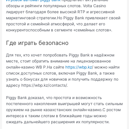
обзоры и рейтинги популярных слотов. Volta Casino
лидирует благодаря более высокой RTP и агрессивной
маркетинговой стратегии.Но Piggy Bank привлекает своей
простотой и семейной атмосферой, что делает его
конкурентоспособным в сегменте «семейных слотов».
Где играть безопасно
Для тех, кто хочет попробовать Piggy Bank в надёжном
месте, стоит обратить внимание на лицензированное
онлайн‑казино WB P.На сайте
https://wbp.kz
/ можно найти
список доступных слотов, включая Piggy Bank, а также
узнать о бонусах для новичков и получить поддержку по
адресу https://wbp.kz/contacts/.
Piggy Bank доказал, что простота и возможность
постепенного накопления выигрышей могут стать сильным
оружием на рынке казахстанских онлайн‑казино.С ростом
интереса к таким слотам в ближайшие годы можно
ожидать дальнейшего расширения их популярности.