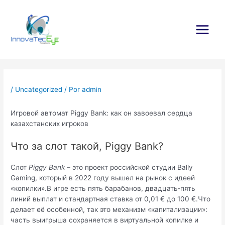
Ir
al
contenido
Main
Menu
/
Uncategorized
/ Por
admin
Игровой автомат Piggy Bank: как он завоевал сердца
казахстанских игроков
Что за слот такой, Piggy Bank?
Слот
Piggy Bank
– это проект российской студии Bally
Gaming, который в 2022 году вышел на рынок с идеей
«копилки».В игре есть пять барабанов, двадцать‑пять
линий выплат и стандартная ставка от 0,01 € до 100 €.Что
делает её особенной, так это механизм «капитализации»:
часть выигрыша сохраняется в виртуальной копилке и