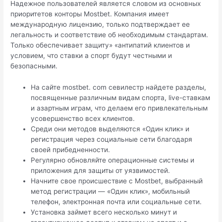
Надежное пользователей является словом из основных
приоритетов конторы Mostbet. Компания имеет
международную лицензию, только подтверждает ее
легальность и соответствие об необходимым стандартам.
Только обеспечивает защиту» «антипатий клиентов и
условием, что ставки а спорт будут честными и
безопасными.
На сайте mostbet. com севилестр найдете разделы,
посвященные различным видам спорта, live-ставкам
и азартным играм, что делаем его привлекательным
усовершенство всех клиентов.
Среди они методов выделяются «Один клик» и
регистрация через социальные сети благодаря
своей прибедненности.
Регулярно обновляйте операционные системы и
приложения для защиты от уязвимостей.
Начните свое происшествие с Mostbet, выбранный
метод регистрации — «Один клик», мобильный
телефон, электронная почта или социальные сети.
Установка займет всего несколько минут и