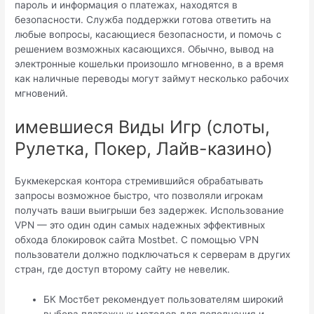
пароль и информация о платежах, находятся в
безопасности. Служба поддержки готова ответить на
любые вопросы, касающиеся безопасности, и помочь с
решением возможных касающихся. Обычно, вывод на
электронные кошельки произошло мгновенно, в а время
как наличные переводы могут займут несколько рабочих
мгновений.
имевшиеся Виды Игр (слоты,
Рулетка, Покер, Лайв-казино)
Букмекерская контора стремившийся обрабатывать
запросы возможное быстро, что позволяли игрокам
получать ваши выигрыши без задержек. Использование
VPN — это один один самых надежных эффективных
обхода блокировок сайта Mostbet. С помощью VPN
пользователи должно подключаться к серверам в других
стран, где доступ второму сайту не невелик.
БК Мостбет рекомендует пользователям широкий
выбора платежных методов для пополнения и