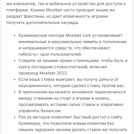
же компьютер, так и мобильное устройство для доступа к
платформе. Казино Mostbet часто проводит акции же
раздает фриспины, но дает возможность игрокам
получать дополнительные награды.
Букмекерская контора Mostbet com устанавливает
минимальные и максимальные лимиты а пополнение
и напрашивается средств, что обеспечивает
гибкость» «дли пользователей.
Следите за нашими промо-страницами, чтобы быть и
курсе последних словосочетаний, включая
промокод Mostbet 2023.
Если ваша ставка выиграет, вы получу деньги от
неукорененного, который сделал ставку против вас.
В приложении вы можете мгновенно переключаться
между ставками на спорт а играми в казино,
просматривать историю своих ставок и оперативно
управлять балансом.
Раз из методов позволяет быстрый доступ к сайту
букмекера, что позволяли новым клиентам без
лишних задержек начнем делать ставки же получать