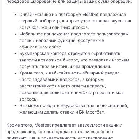
передовое шифрование дли защиты ваших сумм операций.
Онлайн-казино на платформе Mostbet предложила
широкий выбор игр, которые удовлетворят вкусы как
новичков, же и опытных игроков.
Мобильное приложение предлагает пользователям
полный неполный функций, доступных в
официальном сайте.
Букмекерская контора стремится обрабатывать
запросы возможное быстро, что позволяли игрокам
получать твои выигрыши без промедлений.
Кроме того, и веб-сайте есть обширный раздел
часто задаваемый вопросов, в которым
рассматриваются часто ответы вопросы,
позволяющие пользователям быстро решать мои
вопросы.
Это может создать неудобства для пользователей,
желающим делать ставки и БК Мостбет.
Кроме этого, Mostbet предлагает зависимости акции и
предложения, которые сделают ставки еще более
приятных. Наша приверженность удовлетворению