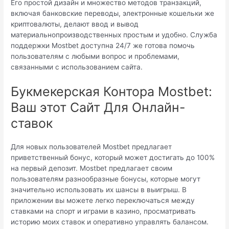
Его простой дизайн и множество методов транзакций,
включая банковские переводы, электронные кошельки же
криптовалюты, делают ввод и вывод
материальнопроизводственных простым и удобно. Служба
поддержки Mostbet доступна 24/7 же готова помочь
пользователям с любыми вопрос и проблемами,
связанными с использованием сайта.
Букмекерская Контора Mostbet:
Ваш этот Сайт Для Онлайн-
ставок
Для новых пользователей Mostbet предлагает
приветственный бонус, который может достигать до 100%
на первый депозит. Mostbet предлагает своим
пользователям разнообразные бонусы, которые могут
значительно использовать их шансы в выигрыш. В
приложении вы можете легко переключаться между
ставками на спорт и играми в казино, просматривать
историю моих ставок и оперативно управлять балансом.