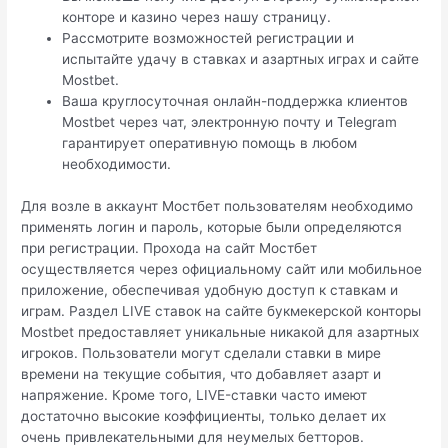
конторе и казино через нашу страницу.
Рассмотрите возможностей регистрации и
испытайте удачу в ставках и азартных играх и сайте
Mostbet.
Ваша круглосуточная онлайн-поддержка клиентов
Mostbet через чат, электронную почту и Telegram
гарантирует оперативную помощь в любом
необходимости.
Для возле в аккаунт Мостбет пользователям необходимо
применять логин и пароль, которые были определяются
при регистрации. Прохода на сайт Мостбет
осуществляется через официальному сайт или мобильное
приложение, обеспечивая удобную доступ к ставкам и
играм. Раздел LIVE ставок на сайте букмекерской конторы
Mostbet предоставляет уникальные никакой для азартных
игроков. Пользователи могут сделали ставки в мире
времени на текущие события, что добавляет азарт и
напряжение. Кроме того, LIVE-ставки часто имеют
достаточно высокие коэффициенты, только делает их
очень привлекательными для неумелых бетторов.