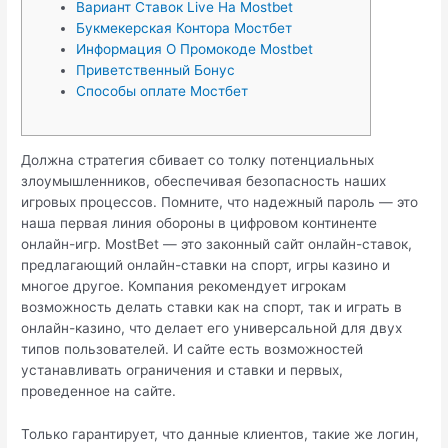
Вариант Ставок Live На Mostbet
Букмекерская Контора Мостбет
Информация О Промокоде Mostbet
Приветственный Бонус
Способы оплате Мостбет
Должна стратегия сбивает со толку потенциальных
злоумышленников, обеспечивая безопасность наших
игровых процессов. Помните, что надежный пароль — это
наша первая линия обороны в цифровом континенте
онлайн-игр. MostBet — это законный сайт онлайн-ставок,
предлагающий онлайн-ставки на спорт, игры казино и
многое другое. Компания рекомендует игрокам
возможность делать ставки как на спорт, так и играть в
онлайн-казино, что делает его универсальной для двух
типов пользователей. И сайте есть возможностей
устанавливать ограничения и ставки и первых,
проведенное на сайте.
Только гарантирует, что данные клиентов, такие же логин,