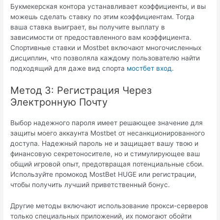
Букмекерская контора устанавливает коэффициенты, и вы
можешь сделать ставку по этим коэффициентам. Тогда
ваша ставка выиграет, вы получите выплату в
зависимости от предоставленного вам коэффициента.
Спортивные ставки и Mostbet включают многочисленных
дисциплин, что позволяла каждому пользователю найти
подходящий для даже вид спорта
мостбет вход
.
Метод 3: Регистрация Через
Электронную Почту
Выбор надежного пароля имеет решающее значение для
защиты моего аккаунта Mostbet от несанкционированного
доступа. Надежный пароль не и защищает вашу твою и
финансовую секретоносителе, но и стимулирующее ваш
общий игровой опыт, предотвращая потенциальные сбои.
Используйте промокод MostBet HUGE или регистрации,
чтобы получить лучший приветственный бонус.
Другие методы включают использование прокси-серверов
только специальных приложений, их помогают обойти