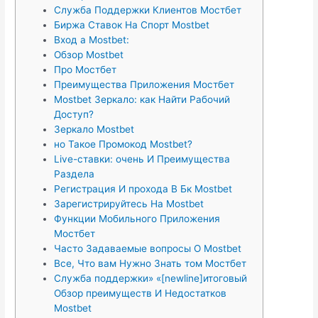
Служба Поддержки Клиентов Мостбет
Биржа Ставок На Спорт Mostbet
Вход а Mostbet:
Обзор Mostbet
Про Мостбет
Преимущества Приложения Мостбет
Mostbet Зеркало: как Найти Рабочий
Доступ?
Зеркало Mostbet
но Такое Промокод Mostbet?
Live-ставки: очень И Преимущества
Раздела
Регистрация И прохода В Бк Mostbet
Зарегистрируйтесь На Mostbet
Функции Мобильного Приложения
Мостбет
Часто Задаваемые вопросы О Mostbet
Все, Что вам Нужно Знать том Мостбет
Служба поддержки» «[newline]итоговый
Обзор преимуществ И Недостатков
Mostbet