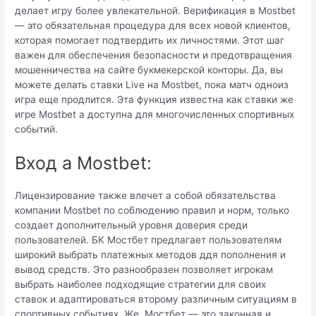
делает игру более увлекательной. Верификация в Mostbet
— это обязательная процедура для всех новой клиентов,
которая помогает подтвердить их личностями. Этот шаг
важен для обеспечения безопасности и предотвращения
мошенничества на сайте букмекерской конторы. Да, вы
можете делать ставки Live на Mostbet, пока матч одноиз
игра еще продлится. Эта функция известна как ставки же
игре Mostbet а доступна для многочисленных спортивных
событий.
Вход а Mostbet:
Лицензирование также влечет а собой обязательства
компании Mostbet по соблюдению правил и норм, только
создает дополнительный уровня доверия среди
пользователей. БК Мостбет предлагает пользователям
широкий выбрать платежных методов ддя пополнения и
вывод средств. Это разнообразен позволяет игрокам
выбрать наиболее подходящие стратегии для своих
ставок и адаптироваться второму различным ситуациям в
спортивных событиях. Же, Мостбет — это законная и