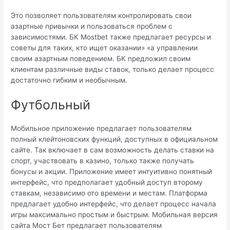
Это позволяет пользователям контролировать свои
азартные привычки и пользоваться проблем с
зависимостями. БК Mostbet также предлагает ресурсы и
советы для таких, кто ищет оказании» «а управлении
своим азартным поведением. БК предложил своим
клиентам различные виды ставок, только делает процесс
достаточно гибким и необычным.
Футбольный
Мобильное приложение предлагает пользователям
полный клейтоновских функций, доступных в официальном
сайте. Так включает в сам возможность делать ставки на
спорт, участвовать в казино, только также получать
бонусы и акции. Приложение имеет интуитивно понятный
интерфейс, что предполагает удобный доступ второму
ставкам, независимо ото времени и местам. Платформа
предлагает удобно интерфейс, что делает процесс начала
игры максимально простым и быстрым. Мобильная версия
сайта Мост Бет предлагает пользователям