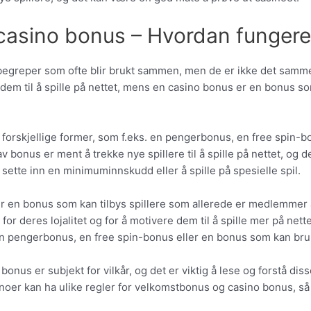
asino bonus – Hvordan fungere
begreper som ofte blir brukt sammen, men de er ikke det sam
e dem til å spille på nettet, mens en casino bonus er en bonus so
rskjellige former, som f.eks. en pengerbonus, en free spin-bo
av bonus er ment å trekke nye spillere til å spille på nettet, og d
 sette inn en minimuminnskudd eller å spille på spesielle spil.
er en bonus som kan tilbys spillere som allerede er medlemmer 
e for deres lojalitet og for å motivere dem til å spille mer på n
n pengerbonus, en free spin-bonus eller en bonus som kan brukes 
bonus er subjekt for vilkår, og det er viktig å lese og forstå dis
noer kan ha ulike regler for velkomstbonus og casino bonus, så d