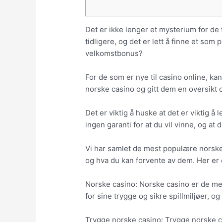
Det er ikke lenger et mysterium for de f
tidligere, og det er lett å finne et som
velkomstbonus?
For de som er nye til casino online, ka
norske casino og gitt dem en oversikt o
Det er viktig å huske at det er viktig å 
ingen garanti for at du vil vinne, og at 
Vi har samlet de mest populære norske 
og hva du kan forvente av dem. Her er
Norske casino: Norske casino er de mes
for sine trygge og sikre spillmiljøer, o
Trygge norske casino: Trygge norske c