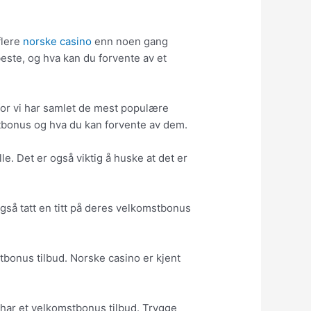
flere
norske casino
enn noen gang
beste, og hva kan du forvente av et
rfor vi har samlet de mest populære
mstbonus og hva du kan forvente av dem.
lle. Det er også viktig å huske at det er
gså tatt en titt på deres velkomstbonus
bonus tilbud. Norske casino er kjent
har et velkomstbonus tilbud. Trygge