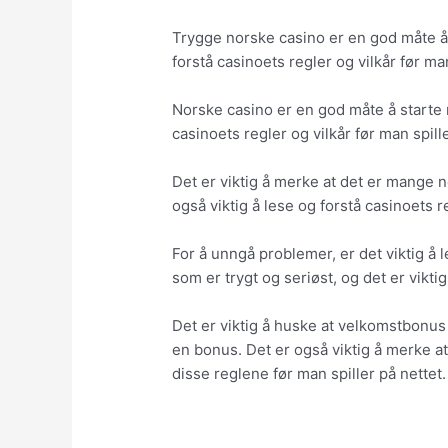
Trygge norske casino er en god måte å s
forstå casinoets regler og vilkår før man
Norske casino er en god måte å starte me
casinoets regler og vilkår før man spille
Det er viktig å merke at det er mange n
også viktig å lese og forstå casinoets re
For å unngå problemer, er det viktig å l
som er trygt og seriøst, og det er vik
Det er viktig å huske at velkomstbonus o
en bonus. Det er også viktig å merke at
disse reglene før man spiller på nettet.