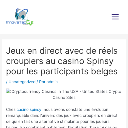
Ir
al
contenido
Main
Menu
Jeux en direct avec de réels
croupiers au casino Spinsy
pour les participants belges
/
Uncategorized
/ Por
admin
Chez
casino spinsy
, nous avons constaté une évolution
remarquable dans l’univers des jeux avec croupiers en direct,
ce qui en fait une alternative stimulante pour les joueurs
belges. En combinant habilement l’excitation d’un vrai casino