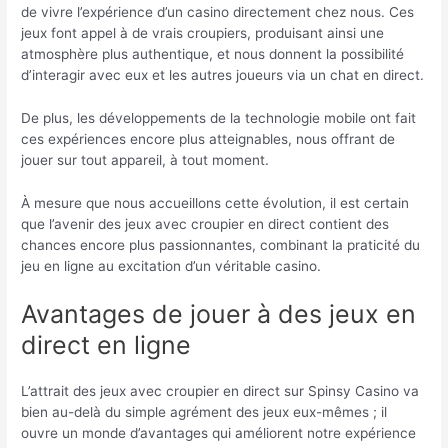
de vivre l’expérience d’un casino directement chez nous. Ces
jeux font appel à de vrais croupiers, produisant ainsi une
atmosphère plus authentique, et nous donnent la possibilité
d’interagir avec eux et les autres joueurs via un chat en direct.
De plus, les développements de la technologie mobile ont fait
ces expériences encore plus atteignables, nous offrant de
jouer sur tout appareil, à tout moment.
À mesure que nous accueillons cette évolution, il est certain
que l’avenir des jeux avec croupier en direct contient des
chances encore plus passionnantes, combinant la praticité du
jeu en ligne au excitation d’un véritable casino.
Avantages de jouer à des jeux en
direct en ligne
L’attrait des jeux avec croupier en direct sur Spinsy Casino va
bien au-delà du simple agrément des jeux eux-mêmes ; il
ouvre un monde d’avantages qui améliorent notre expérience