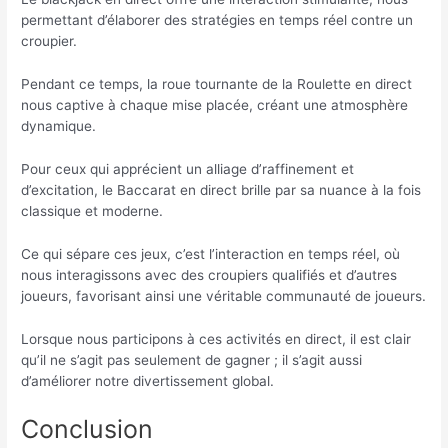
permettant d’élaborer des stratégies en temps réel contre un
croupier.
Pendant ce temps, la roue tournante de la Roulette en direct
nous captive à chaque mise placée, créant une atmosphère
dynamique.
Pour ceux qui apprécient un alliage d’raffinement et
d’excitation, le Baccarat en direct brille par sa nuance à la fois
classique et moderne.
Ce qui sépare ces jeux, c’est l’interaction en temps réel, où
nous interagissons avec des croupiers qualifiés et d’autres
joueurs, favorisant ainsi une véritable communauté de joueurs.
Lorsque nous participons à ces activités en direct, il est clair
qu’il ne s’agit pas seulement de gagner ; il s’agit aussi
d’améliorer notre divertissement global.
Conclusion