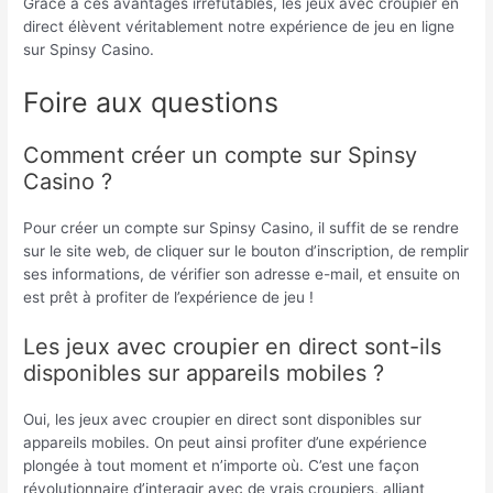
Grâce à ces avantages irréfutables, les jeux avec croupier en
direct élèvent véritablement notre expérience de jeu en ligne
sur Spinsy Casino.
Foire aux questions
Comment créer un compte sur Spinsy
Casino ?
Pour créer un compte sur Spinsy Casino, il suffit de se rendre
sur le site web, de cliquer sur le bouton d’inscription, de remplir
ses informations, de vérifier son adresse e-mail, et ensuite on
est prêt à profiter de l’expérience de jeu !
Les jeux avec croupier en direct sont-ils
disponibles sur appareils mobiles ?
Oui, les jeux avec croupier en direct sont disponibles sur
appareils mobiles. On peut ainsi profiter d’une expérience
plongée à tout moment et n’importe où. C’est une façon
révolutionnaire d’interagir avec de vrais croupiers, alliant