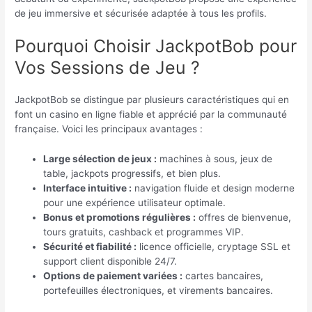
de jeu immersive et sécurisée adaptée à tous les profils.
Pourquoi Choisir JackpotBob pour
Vos Sessions de Jeu ?
JackpotBob se distingue par plusieurs caractéristiques qui en
font un casino en ligne fiable et apprécié par la communauté
française. Voici les principaux avantages :
Large sélection de jeux :
machines à sous, jeux de
table, jackpots progressifs, et bien plus.
Interface intuitive :
navigation fluide et design moderne
pour une expérience utilisateur optimale.
Bonus et promotions régulières :
offres de bienvenue,
tours gratuits, cashback et programmes VIP.
Sécurité et fiabilité :
licence officielle, cryptage SSL et
support client disponible 24/7.
Options de paiement variées :
cartes bancaires,
portefeuilles électroniques, et virements bancaires.