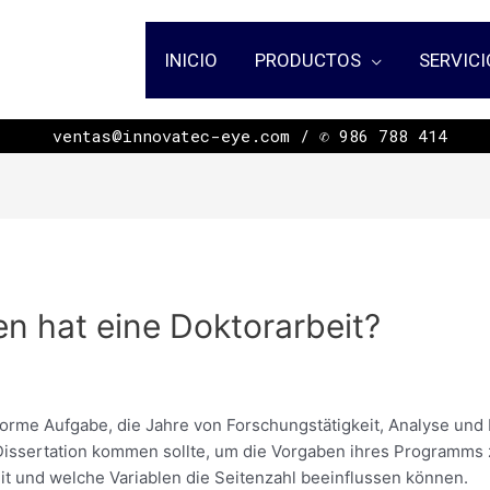
INICIO
PRODUCTOS
SERVICI
ㅤㅤㅤㅤㅤㅤㅤㅤㅤㅤㅤㅤㅤㅤㅤㅤㅤㅤㅤㅤㅤㅤㅤㅤㅤㅤㅤㅤㅤㅤㅤㅤㅤㅤㅤㅤㅤㅤㅤ ventas@innovatec-eye.com / ✆ 986 788 414
en hat eine Doktorarbeit?
enorme Aufgabe, die Jahre von Forschungstätigkeit, Analyse und 
 Dissertation kommen sollte, um die Vorgaben ihres Programms 
it und welche Variablen die Seitenzahl
beeinflussen können.