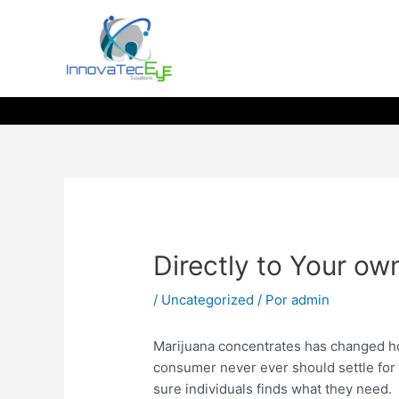
Ir
al
contenido
Directly to Your ow
/
Uncategorized
/ Por
admin
Marijuana concentrates has changed 
consumer never ever should settle for re
sure individuals finds what they need.