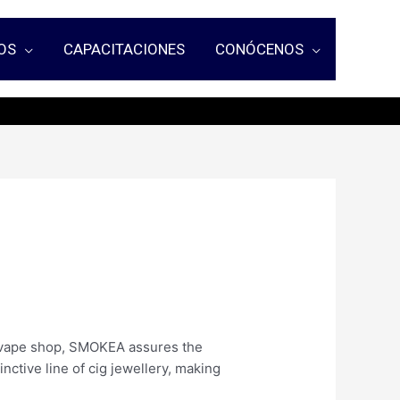
OS
CAPACITACIONES
CONÓCENOS
 vape shop, SMOKEA assures the
nctive line of cig jewellery, making