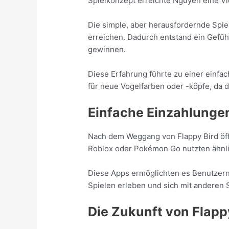
Spielkonzept erreichte Nguyen eine Vie
Die simple, aber herausfordernde Spi
erreichen. Dadurch entstand ein Gefüh
gewinnen.
Diese Erfahrung führte zu einer einfac
für neue Vogelfarben oder -köpfe, da d
Einfache Einzahlungen
Nach dem Weggang von Flappy Bird öffn
Roblox oder Pokémon Go nutzten ähnli
Diese Apps ermöglichten es Benutzern, 
Spielen erleben und sich mit anderen 
Die Zukunft von Flapp