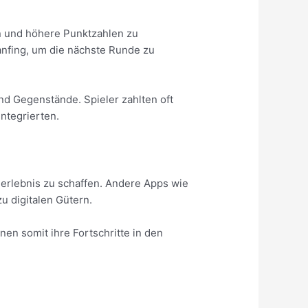
n und höhere Punktzahlen zu
anfing, um die nächste Runde zu
und Gegenstände. Spieler zahlten oft
integrierten.
lerlebnis zu schaffen. Andere Apps wie
 digitalen Gütern.
nen somit ihre Fortschritte in den