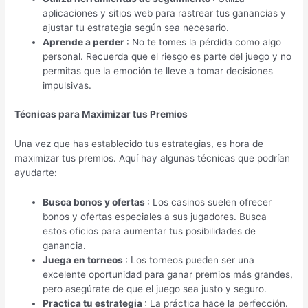
aplicaciones y sitios web para rastrear tus ganancias y
ajustar tu estrategia según sea necesario.
Aprende a perder
: No te tomes la pérdida como algo
personal. Recuerda que el riesgo es parte del juego y no
permitas que la emoción te lleve a tomar decisiones
impulsivas.
Técnicas para Maximizar tus Premios
Una vez que has establecido tus estrategias, es hora de
maximizar tus premios. Aquí hay algunas técnicas que podrían
ayudarte:
Busca bonos y ofertas
: Los casinos suelen ofrecer
bonos y ofertas especiales a sus jugadores. Busca
estos oficios para aumentar tus posibilidades de
ganancia.
Juega en torneos
: Los torneos pueden ser una
excelente oportunidad para ganar premios más grandes,
pero asegúrate de que el juego sea justo y seguro.
Practica tu estrategia
: La práctica hace la perfección.