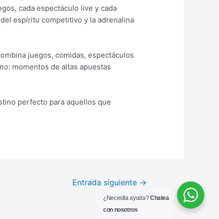
egos, cada espectáculo live y cada
el espíritu competitivo y la adrenalina
 combina juegos, comidas, espectáculos
sino: momentos de altas apuestas
stino perfecto para aquellos que
Entrada siguiente
→
¿Necesita ayuda?
Chatea
con nosotros