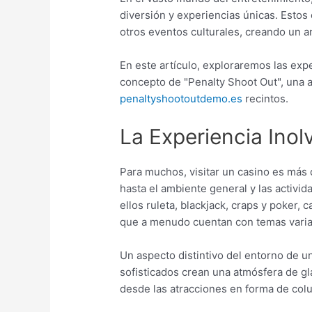
diversión y experiencias únicas. Estos
otros eventos culturales, creando un a
En este artículo, exploraremos las exp
concepto de "Penalty Shoot Out", una a
penaltyshootoutdemo.es
recintos.
La Experiencia Inol
Para muchos, visitar un casino es más 
hasta el ambiente general y las activi
ellos ruleta, blackjack, craps y poker,
que a menudo cuentan con temas variad
Un aspecto distintivo del entorno de un
sofisticados crean una atmósfera de g
desde las atracciones en forma de colu