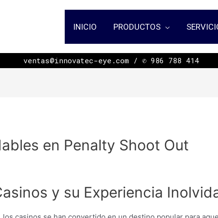
INICIO
PRODUCTOS
SERVICI
ㅤㅤㅤㅤㅤㅤㅤㅤㅤㅤㅤㅤㅤㅤㅤㅤㅤㅤㅤㅤㅤㅤㅤㅤㅤㅤㅤㅤㅤㅤㅤㅤㅤㅤㅤㅤㅤㅤㅤ ventas@innovatec-eye.com / ✆ 986 788 414
dables en Penalty Shoot Out
Casinos y su Experiencia Inolvid
, los casinos se han convertido en un destino popular para aqu