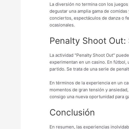
La diversión no termina con los juegos
degustar una amplia gama de comidas y
conciertos, espectáculos de danza o fes
ocasionales.
Penalty Shoot Out:
La actividad "Penalty Shoot Out" pued
experimentan en un casino. En fútbol,
partido. Se trata de una serie de pena
En términos de la experiencia en un c
momentos de gran tensión y ansiedad, 
consigo una nueva oportunidad para ga
Conclusión
En resumen, las experiencias inolvidab