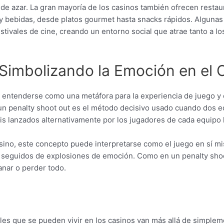
 de azar. La gran mayoría de los casinos también ofrecen resta
 bebidas, desde platos gourmet hasta snacks rápidos. Algunas
tivales de cine, creando un entorno social que atrae tanto a lo
 Simbolizando la Emoción en el 
e entenderse como una metáfora para la experiencia de juego y
 un penalty shoot out es el método decisivo usado cuando dos e
ltis lanzados alternativamente por los jugadores de cada equip
asino, este concepto puede interpretarse como el juego en sí m
seguidos de explosiones de emoción. Como en un penalty shoot
nar o perder todo.
les que se pueden vivir en los casinos van más allá de simplem