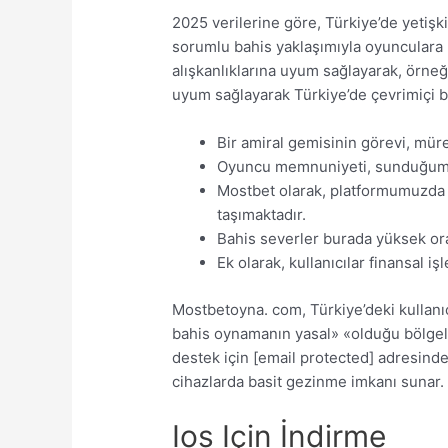
2025 verilerine göre, Türkiye’de yetişk
sorumlu bahis yaklaşımıyla oyunculara bü
alışkanlıklarına uyum sağlayarak, örneğ
uyum sağlayarak Türkiye’de çevrimiçi b
Bir amiral gemisinin görevi, müre
Oyuncu memnuniyeti, sunduğumuz 
Mostbet olarak, platformumuzda s
taşımaktadır.
Bahis severler burada yüksek oran
Ek olarak, kullanıcılar finansal i
Mostbetoyna. com, Türkiye’deki kullanıcı
bahis oynamanın yasal» «olduğu bölgeler
destek için [email protected] adresind
cihazlarda basit gezinme imkanı sunar. M
Ios Için İndirme