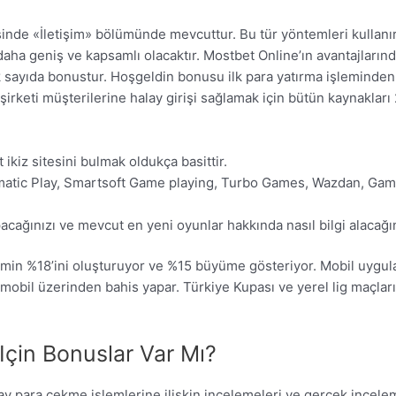
inde «İletişim» bölümünde mevcuttur. Bu tür yöntemleri kullan
daha geniş ve kapsamlı olacaktır. Mostbet Online’ın avantajlarınd
 sayıda bonustur. Hoşgeldin bonusu ilk para yatırma işleminden so
irketi müşterilerine halay girişi sağlamak için bütün kaynakları 2
ikiz sitesini bulmak oldukça basittir.
matic Play, Smartsoft Game playing, Turbo Games, Wazdan, Gamzi
acağınızı ve mevcut en yeni oyunlar hakkında nasıl bilgi alacağı
cmin %18’ini oluşturuyor ve %15 büyüme gösteriyor. Mobil uygula
’i mobil üzerinden bahis yapar. Türkiye Kupası ve yerel lig maçlar
Için Bonuslar Var Mı?
ay para çekme işlemlerine ilişkin incelemeleri ve gerçek incele