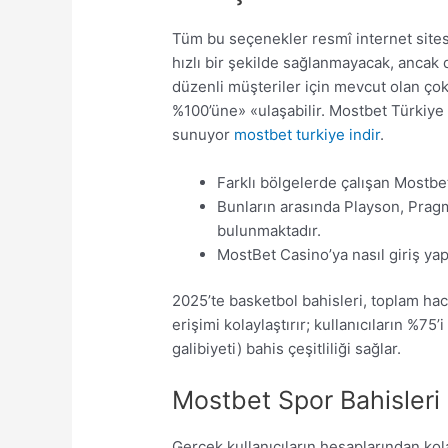
Tüm bu seçenekler resmî internet sites
hızlı bir şekilde sağlanmayacak, ancak 
düzenli müşteriler için mevcut olan çok
%100’üne» «ulaşabilir. Mostbet Türkiye ş
sunuyor
mostbet turkiye indir
.
Farklı bölgelerde çalışan Mostbet 
Bunların arasında Playson, Prag
bulunmaktadır.
MostBet Casino’ya nasıl giriş yap
2025’te basketbol bahisleri, toplam ha
erişimi kolaylaştırır; kullanıcıların %75
galibiyeti) bahis çeşitliliği sağlar.
Mostbet Spor Bahisleri 
Gerçek kullanıcıların hesaplarından kol