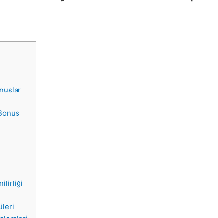
onuslar
 Bonus
lirliği
leri