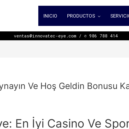
INICIO
PRODUCTOS
SERVICI
ㅤㅤㅤㅤㅤㅤㅤㅤㅤㅤㅤㅤㅤㅤㅤㅤㅤㅤㅤㅤㅤㅤㅤㅤㅤㅤㅤㅤㅤㅤㅤㅤㅤㅤㅤㅤㅤㅤㅤ ventas@innovatec-eye.com / ✆ 986 788 414
Oynayın Ve Hoş Geldin Bonusu K
: En İyi Casino Ve Spor