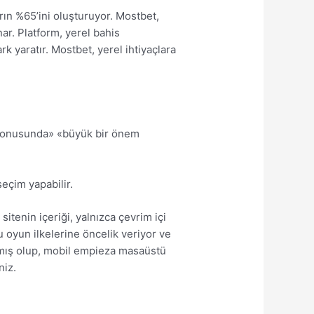
rın %65’ini oluşturuyor. Mostbet,
nar. Platform, yerel bahis
k yaratır. Mostbet, yerel ihtiyaçlara
i konusunda» «büyük bir önem
seçim yapabilir.
sitenin içeriği, yalnızca çevrim içi
 oyun ilkelerine öncelik veriyor ve
lmış olup, mobil empieza masaüstü
niz.