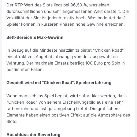
Der RTP-Wert des Slots liegt bei 96,50 %, was einen
durchschnittlichen und sehr angemessenen Wert darstellt. Die
Volatilität der Slot ist jedoch relativ hoch. Was bedeutet das?
Spieler können in kürzeren Phasen hohe Gewinne erreichen.
Bett-Bereich & Max-Gewinn
In Bezug auf die Mindesteinsatzlimits bietet "Chicken Road"
ein attraktives Angebot, abhängig von der ausgewählten
Währung. Der maximale Einsatz beträgt 100 Euro pro Spin in
bestimmten Fällen.
Gespielt wird mit "Chicken Road": Spielererfahrung
Wenn man sich ins Spiel begibt, wird sofort klar werden, dass
"Chicken Road" von seinem Erscheinungsbild aus eine sehr
farbenfrohe und lustige Umgebung bietet. Die grafischen
Elemente haben einen positiven Effekt auf die Atmosphäre des
Slots.
Abschluss der Bewertung