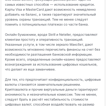
самых известных способов — использование кредиток.
Карты Visa и MasterCard дают возможность немедленно
добавить на баланс, а также гарантируют значительный
уровень охраны транзакций. Тем не менее следует
помнить о потенциальных платежах со части банка.
Онлайн бумажники, вроде Skrill и Neteller, предоставляют
клиентам простоту и оперативность транзакций.
Указанные услуги, в том числе зеркало Максбет, дают
возможность мгновенно перечислить финансы на счет без
необходимости разглашения банковской информации.
Кроме всего, определенные онлайн-казино предоставляют
вознаграждения за использование цифровых кошельков,
что делает их еще заманчивее.
Для тех, кто предпочитает конфиденциальность, цифровые
валюты становятся замечательным решением.
Криптовалюта и прочие виртуальные деньги гарантируют
анонимность и незначительные комиссии. Тем не менее,
следует брать в расчёт нестабильность стоимости
цифровых валют, способная воздействовать на размер