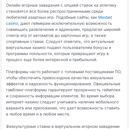
Онлайн игорные заведения с опцией ставок на атлетику
становятся все более распространенными среди
любителей азартных игр. Подобные сайты, как
Maxbet
casino
, дают геймерам исключительную возможность
совмещать развлечение и адреналин, предлагая широкий
спектр игр от автоматов до карточных игр, а также
спортивные ставки. Следует отметить, что актуальные
виртуальные казино подают пользователям бонусы и
программы лояльности, которые превращают игру в
процесс еще более интересной и прибыльной.
Платформы часто работают с топовыми поставщиками ПО,
чтобы обеспечить превосходное качество визуальных
эффектов и надежность функционирования. Официальные
гэмблинг-платформы гарантируют прозрачность геймплея
и сохранность информации клиентов. Во время выбора
интернет-казино следует учитывать наличие мобильного
варианта или приложения, что дает возможность ставить
в любое время и в любом месте.
Физкультурные ставки в виртуальном игорном заведении