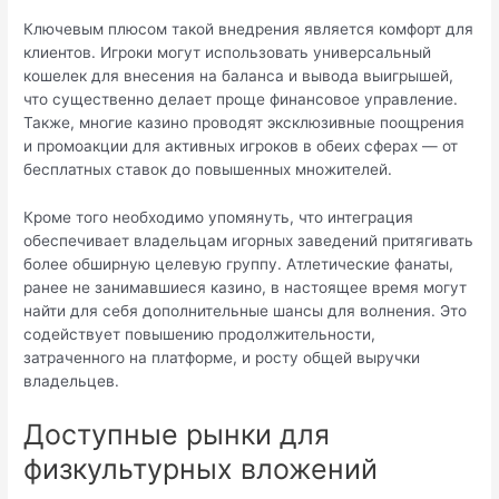
Ключевым плюсом такой внедрения является комфорт для
клиентов. Игроки могут использовать универсальный
кошелек для внесения на баланса и вывода выигрышей,
что существенно делает проще финансовое управление.
Также, многие казино проводят эксклюзивные поощрения
и промоакции для активных игроков в обеих сферах — от
бесплатных ставок до повышенных множителей.
Кроме того необходимо упомянуть, что интеграция
обеспечивает владельцам игорных заведений притягивать
более обширную целевую группу. Атлетические фанаты,
ранее не занимавшиеся казино, в настоящее время могут
найти для себя дополнительные шансы для волнения. Это
содействует повышению продолжительности,
затраченного на платформе, и росту общей выручки
владельцев.
Доступные рынки для
физкультурных вложений