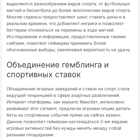
выделяются разнообразием видов спорта: от футбольных
матчей и баскетбола до более экзотических видов спорта.
Многие сервисы предоставляют шанс ставить деньги в
реальном времени, что добавляет интриги и позволяет
беттерам откликаться на перемены в ходе матчей.
Исследование и информация, предоставленные такими
сайтами, помогают геймерам принимать более
обоснованные выборы, увеличивая вероятность на удачу.
Объединение гемблинга и
спортивных ставок
Объединение игорных заведений и ставок на спорт стала
ведущей тенденцией в сфере азартных развлечений.
Интернет платформы, как зеркало Максбет, интенсивно
развивают этот сегмент, предлагая игрокам опцию делать
беты на спортивные события прямо на сайтах казино.
Данное позволяет геймерам наслаждаться 2-мя видами
игровых активностей без нужды менять между собой
разными площадками.