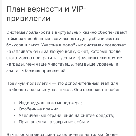
План верности и VIP-
привилегии
Системы лояльности в виртуальных казино обеспечивают
геймерам особенные возможности для добычи экстра
бонусов и льгот. Участие в подобных системах позволяет
накапливать очки за любую всякую бет, которые после
этого можно превратить в деньги, фриспины или другие
награды. Чем чаще участвуешь, тем выше уровень, а
значит и больше привилегий.
Премиум-привилегии — это дополнительный этап для
наиболее лояльных участников. Они включают в себя:
Индивидуального менеджера;
Особенные премии
Увеличенные ограничения на снятие средств;
Приглашения на закрытые события.
Эти плюсы превращают развлечение не только более