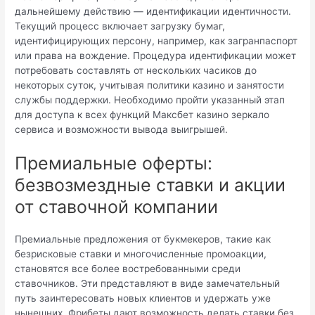
дальнейшему действию — идентификации идентичности.
Текущий процесс включает загрузку бумаг,
идентифицирующих персону, например, как загранпаспорт
или права на вождение. Процедура идентификации может
потребовать составлять от нескольких часиков до
некоторых суток, учитывая политики казино и занятости
службы поддержки. Необходимо пройти указанный этап
для доступа к всех функций Максбет казино зеркало
сервиса и возможности вывода выигрышей.
Премиальные оферты:
безвозмездные ставки и акции
от ставочной компании
Премиальные предложения от букмекеров, такие как
безрисковые ставки и многочисленные промоакции,
становятся все более востребованными среди
ставочников. Эти представляют в виде замечательный
путь заинтересовать новых клиентов и удержать уже
нынешних. Фрибеты дают возможность делать ставки без