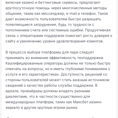
включая казино и беттинговые сервисы, предлагают
круглосуточную помощь через многочисленные методы
общения, такие как мессенджер, e-mail и телефон. Такое
дает возможность пользователям быстро разрешать
появляющиеся затруднения, будь то трудности с
пополнением счета или системные ошибки. Продуктивная
связь с операторами поддержки помогает росту доверия к
сайту и увеличению уровня удовлетворения клиентов.
В процессе выбора платформы для пари следует
принимать во внимание эффективность техподдержки.
Квалифицированные операторы должны не только быстро
отвечать на вопросы, но и иметь глубокими пониманием о
услуге и его характеристиках. Доступность рецензий со
стороны пользователей может стать важным источником
сведений о качестве работы службы поддержки. В
идеале, провайдеры должны владеть разными
диалектами, что в частности существенно для
международных платформ, таких как Максбет казино
зеркало и другие крупные игроки рынка.