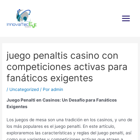
Ir
al
contenido
Main
Menu
juego penaltis casino con
competiciones activas para
fanáticos exigentes
/
Uncategorized
/ Por
admin
Juego Penalti en Casinos: Un Desafío para Fanáticos
Exigentes
Los juegos de mesa son una tradición en los casinos, y uno de
los más populares es el juego penalti. En este artículo,
exploraremos las características y reglas del juego penalti, así
como sus variantes y competiciones activas que atraen a