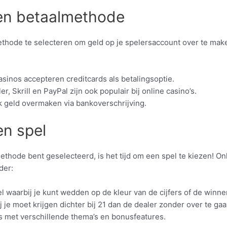
een betaalmethode
thode te selecteren om geld op je spelersaccount over te make
asinos accepteren creditcards als betalingsoptie.
er, Skrill en PayPal zijn ook populair bij online casino’s.
ok geld overmaken via bankoverschrijving.
en spel
thode bent geselecteerd, is het tijd om een spel te kiezen! On
der:
el waarbij je kunt wedden op de kleur van de cijfers of de winnen
j je moet krijgen dichter bij 21 dan de dealer zonder over te gaa
s met verschillende thema’s en bonusfeatures.