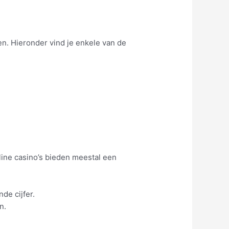
n. Hieronder vind je enkele van de
line casino’s bieden meestal een
de cijfer.
n.