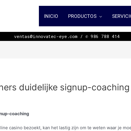
INICIO
PRODUCTOS
SERVICI
ㅤㅤㅤㅤㅤㅤㅤㅤㅤㅤㅤㅤㅤㅤㅤㅤㅤㅤㅤㅤㅤㅤㅤㅤㅤㅤㅤㅤㅤㅤㅤㅤㅤㅤㅤㅤㅤㅤㅤ ventas@innovatec-eye.com / ✆ 986 788 414
ners duidelijke signup-coaching
ignup-coaching
ine casino bezoekt, kan het lastig zijn om te weten waar je moe