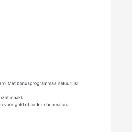
doen? Met bonusprogramma’s natuurlijk!
nzet maakt.
elen voor geld of andere bonussen.