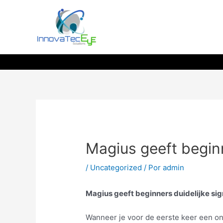
Ir
al
contenido
Magius geeft begin
/
Uncategorized
/ Por
admin
Magius geeft beginners duidelijke s
Wanneer je voor de eerste keer een onl