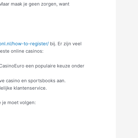
. Maar maak je geen zorgen, want
onl.nl/how-to-register/
bij. Er zijn veel
este online casinos:
is CasinoEuro een populaire keuze onder
live casino en sportsbooks aan.
delijke klantenservice.
e je moet volgen: