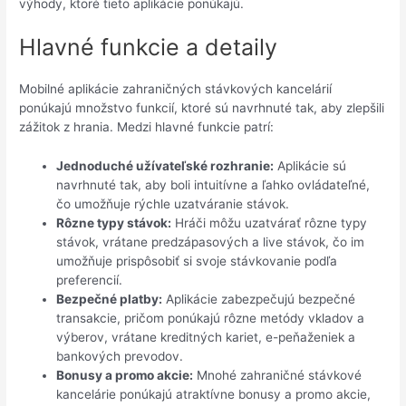
výhody, ktoré tieto aplikácie ponúkajú.
Hlavné funkcie a detaily
Mobilné aplikácie zahraničných stávkových kancelárií
ponúkajú množstvo funkcií, ktoré sú navrhnuté tak, aby zlepšili
zážitok z hrania. Medzi hlavné funkcie patrí:
Jednoduché užívateľské rozhranie:
Aplikácie sú
navrhnuté tak, aby boli intuitívne a ľahko ovládateľné,
čo umožňuje rýchle uzatváranie stávok.
Rôzne typy stávok:
Hráči môžu uzatvárať rôzne typy
stávok, vrátane predzápasových a live stávok, čo im
umožňuje prispôsobiť si svoje stávkovanie podľa
preferencií.
Bezpečné platby:
Aplikácie zabezpečujú bezpečné
transakcie, pričom ponúkajú rôzne metódy vkladov a
výberov, vrátane kreditných kariet, e-peňaženiek a
bankových prevodov.
Bonusy a promo akcie:
Mnohé zahraničné stávkové
kancelárie ponúkajú atraktívne bonusy a promo akcie,