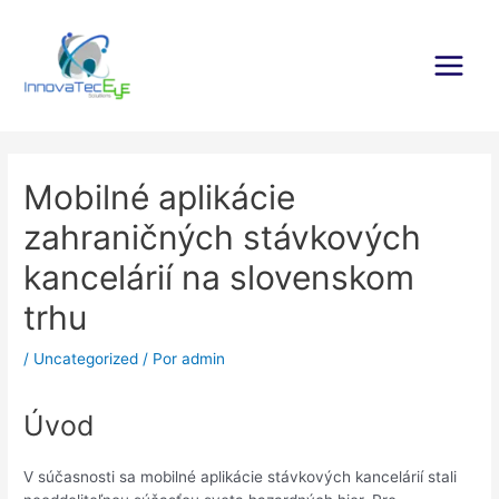
Ir
al
contenido
Main
Menu
Mobilné aplikácie
zahraničných stávkových
kancelárií na slovenskom
trhu
/
Uncategorized
/ Por
admin
Úvod
V súčasnosti sa mobilné aplikácie stávkových kancelárií stali