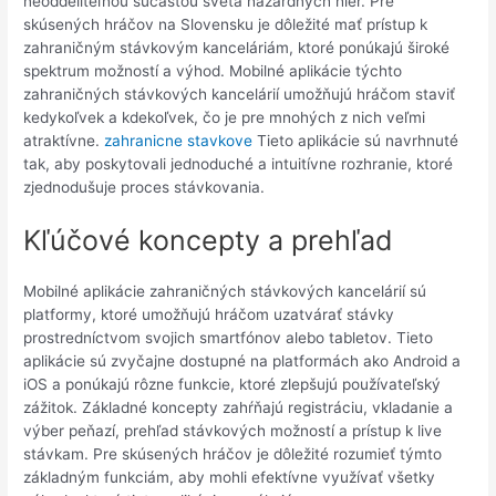
neoddeliteľnou súčasťou sveta hazardných hier. Pre
skúsených hráčov na Slovensku je dôležité mať prístup k
zahraničným stávkovým kanceláriám, ktoré ponúkajú široké
spektrum možností a výhod. Mobilné aplikácie týchto
zahraničných stávkových kancelárií umožňujú hráčom staviť
kedykoľvek a kdekoľvek, čo je pre mnohých z nich veľmi
atraktívne.
zahranicne stavkove
Tieto aplikácie sú navrhnuté
tak, aby poskytovali jednoduché a intuitívne rozhranie, ktoré
zjednodušuje proces stávkovania.
Kľúčové koncepty a prehľad
Mobilné aplikácie zahraničných stávkových kancelárií sú
platformy, ktoré umožňujú hráčom uzatvárať stávky
prostredníctvom svojich smartfónov alebo tabletov. Tieto
aplikácie sú zvyčajne dostupné na platformách ako Android a
iOS a ponúkajú rôzne funkcie, ktoré zlepšujú používateľský
zážitok. Základné koncepty zahŕňajú registráciu, vkladanie a
výber peňazí, prehľad stávkových možností a prístup k live
stávkam. Pre skúsených hráčov je dôležité rozumieť týmto
základným funkciám, aby mohli efektívne využívať všetky