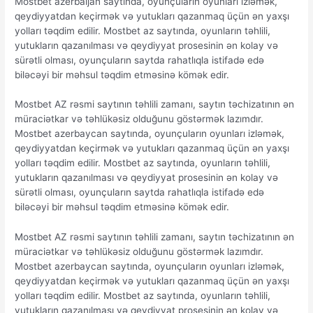
Mostbet azerbaijan saytında, oyunçuların oyunları izləmək,
qeydiyyatdan keçirmək və yutukları qazanmaq üçün ən yaxşı
yolları təqdim edilir. Mostbet az saytında, oyunların təhlili,
yutukların qazanılması və qeydiyyat prosesinin ən kolay və
sürətli olması, oyunçuların saytda rahatlıqla istifadə edə
biləcəyi bir məhsul təqdim etməsinə kömək edir.
Mostbet AZ rəsmi saytının təhlili zamanı, saytın təchizatının ən
müraciətkar və təhlükəsiz olduğunu göstərmək lazımdır.
Mostbet azerbaycan saytında, oyunçuların oyunları izləmək,
qeydiyyatdan keçirmək və yutukları qazanmaq üçün ən yaxşı
yolları təqdim edilir. Mostbet az saytında, oyunların təhlili,
yutukların qazanılması və qeydiyyat prosesinin ən kolay və
sürətli olması, oyunçuların saytda rahatlıqla istifadə edə
biləcəyi bir məhsul təqdim etməsinə kömək edir.
Mostbet AZ rəsmi saytının təhlili zamanı, saytın təchizatının ən
müraciətkar və təhlükəsiz olduğunu göstərmək lazımdır.
Mostbet azerbaycan saytında, oyunçuların oyunları izləmək,
qeydiyyatdan keçirmək və yutukları qazanmaq üçün ən yaxşı
yolları təqdim edilir. Mostbet az saytında, oyunların təhlili,
yutukların qazanılması və qeydiyyat prosesinin ən kolay və