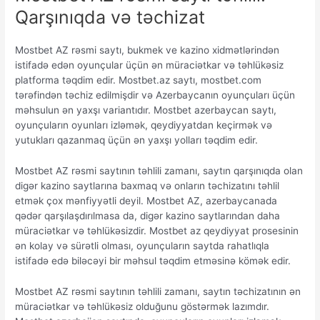
Qarşınıqda və təchizat
Mostbet AZ rəsmi saytı, bukmek ve kazino xidmətlərindən
istifadə edən oyunçular üçün ən müraciətkar və təhlükəsiz
platforma təqdim edir. Mostbet.az saytı, mostbet.com
tərəfindən təchiz edilmişdir və Azerbaycanın oyunçuları üçün
məhsulun ən yaxşı variantıdır. Mostbet azerbaycan saytı,
oyunçuların oyunları izləmək, qeydiyyatdan keçirmək və
yutukları qazanmaq üçün ən yaxşı yolları təqdim edir.
Mostbet AZ rəsmi saytının təhlili zamanı, saytın qarşınıqda olan
digər kazino saytlarına baxmaq və onların təchizatını təhlil
etmək çox mənfiyyətli deyil. Mostbet AZ, azerbaycanada
qədər qarşılaşdırılmasa da, digər kazino saytlarından daha
müraciətkar və təhlükəsizdir. Mostbet az qeydiyyat prosesinin
ən kolay və sürətli olması, oyunçuların saytda rahatlıqla
istifadə edə biləcəyi bir məhsul təqdim etməsinə kömək edir.
Mostbet AZ rəsmi saytının təhlili zamanı, saytın təchizatının ən
müraciətkar və təhlükəsiz olduğunu göstərmək lazımdır.