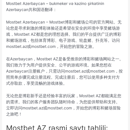
Mostbet Azerbaycan – bukmeker və kazino şirkətinin
Azerbaycan共和国语翻译：
Mostbet Azerbaycan – Mostbet博彩和赌场公司的官方网站。无
论您是寻求刺激的博彩体验还是希望在安全的环境中享受赌场游
戏，Mostbet AZ都是您的理想选择。我们的平台提供广泛的博彩
和赌场游戏，包括体育博彩、电子游戏、轮盘赌、扑克等。访问
mostbet.az或mostbet.com，开始您的冒险之旅。
在Azerbaycan，Mostbet AZ是备受推崇的博彩和赌场网站之一。
我们致力于为用户提供安全、公平的游戏环境。如果您想在
Azerbaycan注册账户，只需访问mostbet.az或mostbet.com，按
照简单步骤完成注册流程。完成注册后，您可以使用多种支付方
式存取款，享受流畅的游戏体验。
无论您是博彩新手还是经验丰富的玩家，Mostbet AZ都能满足您
的需求。我们的客户服务团队随时待命，为您提供帮助和支持。
立即访问mostbet.az或mostbet.com，开始您的博彩和赌场冒险
之旅吧！
Mostbet AZ rəsmi saytı təhlili: