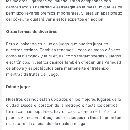
los mejores jugadores del mundo. Estos campeones han
demostrado su habilidad y estrategia en la mesa, lo que les ha
permitido llevarse premios importantes. Si eres un apasionado
del póker, te gustará ver a estos expertos en acción.
Otras formas de divertirse
Pero el póker no es el único juego que puedes jugar en
nuestros casinos. También tenemos juegos de mesa clásicos
como el blackjack y la rulet, así como tragamonedas y juegos
electrónicos. Nuestros casinos también ofrecen una variedad
de shows y espectáculos para mantenerte entretenido
mientras disfrutas del juego.
Dónde jugar
Nuestros casinos están ubicados en los mejores lugares de la
ciudad. Desde el corazón de la metrópolis hasta los centros
turísticos más populares, hay un casino cerca de ti. Y si no
puedes venir a nosotros, nuestros juegos en línea te permiten
disfrutar de la acción desde cualquier lugar.