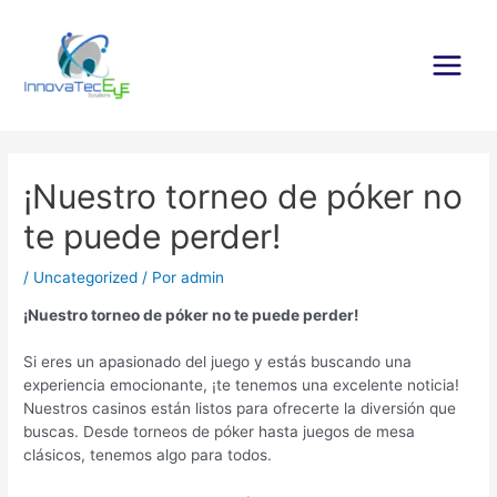
Ir
al
contenido
Main
Menu
¡Nuestro torneo de póker no
te puede perder!
/
Uncategorized
/ Por
admin
¡Nuestro torneo de póker no te puede perder!
Si eres un apasionado del juego y estás buscando una
experiencia emocionante, ¡te tenemos una excelente noticia!
Nuestros casinos están listos para ofrecerte la diversión que
buscas. Desde torneos de póker hasta juegos de mesa
clásicos, tenemos algo para todos.