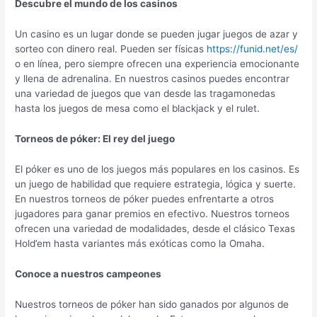
Descubre el mundo de los casinos
Un casino es un lugar donde se pueden jugar juegos de azar y
sorteo con dinero real. Pueden ser físicas
https://funid.net/es/
o en línea, pero siempre ofrecen una experiencia emocionante
y llena de adrenalina. En nuestros casinos puedes encontrar
una variedad de juegos que van desde las tragamonedas
hasta los juegos de mesa como el blackjack y el rulet.
Torneos de póker: El rey del juego
El póker es uno de los juegos más populares en los casinos. Es
un juego de habilidad que requiere estrategia, lógica y suerte.
En nuestros torneos de póker puedes enfrentarte a otros
jugadores para ganar premios en efectivo. Nuestros torneos
ofrecen una variedad de modalidades, desde el clásico Texas
Hold’em hasta variantes más exóticas como la Omaha.
Conoce a nuestros campeones
Nuestros torneos de póker han sido ganados por algunos de