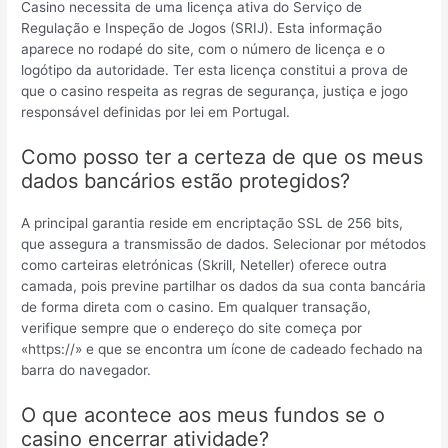
Casino necessita de uma licença ativa do Serviço de
Regulação e Inspeção de Jogos (SRIJ). Esta informação
aparece no rodapé do site, com o número de licença e o
logótipo da autoridade. Ter esta licença constitui a prova de
que o casino respeita as regras de segurança, justiça e jogo
responsável definidas por lei em Portugal.
Como posso ter a certeza de que os meus
dados bancários estão protegidos?
A principal garantia reside em encriptação SSL de 256 bits,
que assegura a transmissão de dados. Selecionar por métodos
como carteiras eletrónicas (Skrill, Neteller) oferece outra
camada, pois previne partilhar os dados da sua conta bancária
de forma direta com o casino. Em qualquer transação,
verifique sempre que o endereço do site começa por
«https://» e que se encontra um ícone de cadeado fechado na
barra do navegador.
O que acontece aos meus fundos se o
casino encerrar atividade?