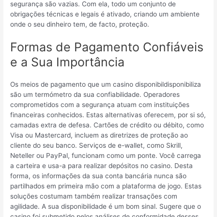
segurança são vazias. Com ela, todo um conjunto de
obrigações técnicas e legais é ativado, criando um ambiente
onde o seu dinheiro tem, de facto, proteção.
Formas de Pagamento Confiáveis
e a Sua Importância
Os meios de pagamento que um casino disponibildisponibiliza
são um termómetro da sua confiabilidade. Operadores
comprometidos com a segurança atuam com instituições
financeiras conhecidos. Estas alternativas oferecem, por si só,
camadas extra de defesa. Cartões de crédito ou débito, como
Visa ou Mastercard, incluem as diretrizes de proteção ao
cliente do seu banco. Serviços de e-wallet, como Skrill,
Neteller ou PayPal, funcionam como um ponte. Você carrega
a carteira e usa-a para realizar depósitos no casino. Desta
forma, os informações da sua conta bancária nunca são
partilhados em primeira mão com a plataforma de jogo. Estas
soluções costumam também realizar transações com
agilidade. A sua disponibilidade é um bom sinal. Sugere que o
casino foi submetido pelos análises de conformidade desses