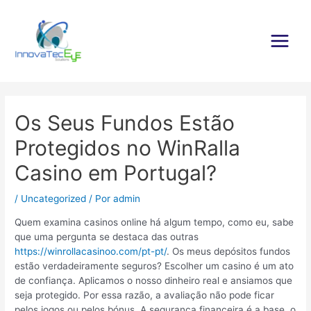
Ir
al
contenido
Main
Menu
Os Seus Fundos Estão
Protegidos no WinRalla
Casino em Portugal?
/
Uncategorized
/ Por
admin
Quem examina casinos online há algum tempo, como eu, sabe
que uma pergunta se destaca das outras
https://winrollacasinoo.com/pt-pt/
. Os meus depósitos fundos
estão verdadeiramente seguros? Escolher um casino é um ato
de confiança. Aplicamos o nosso dinheiro real e ansiamos que
seja protegido. Por essa razão, a avaliação não pode ficar
pelos jogos ou pelos bónus. A segurança financeira é a base, o