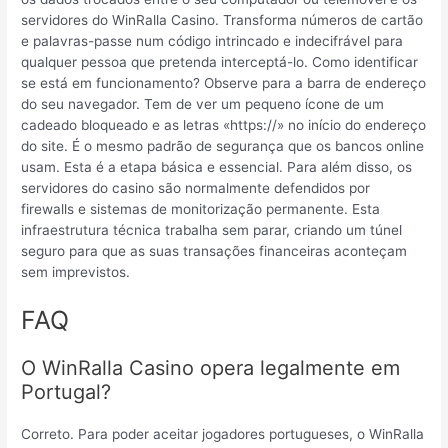
servidores do WinRalla Casino. Transforma números de cartão
e palavras-passe num código intrincado e indecifrável para
qualquer pessoa que pretenda interceptá-lo. Como identificar
se está em funcionamento? Observe para a barra de endereço
do seu navegador. Tem de ver um pequeno ícone de um
cadeado bloqueado e as letras «https://» no início do endereço
do site. É o mesmo padrão de segurança que os bancos online
usam. Esta é a etapa básica e essencial. Para além disso, os
servidores do casino são normalmente defendidos por
firewalls e sistemas de monitorização permanente. Esta
infraestrutura técnica trabalha sem parar, criando um túnel
seguro para que as suas transações financeiras aconteçam
sem imprevistos.
FAQ
O WinRalla Casino opera legalmente em
Portugal?
Correto. Para poder aceitar jogadores portugueses, o WinRalla