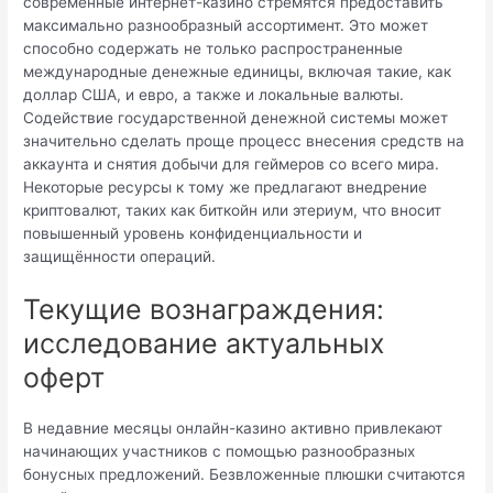
современные интернет-казино стремятся предоставить
максимально разнообразный ассортимент. Это может
способно содержать не только распространенные
международные денежные единицы, включая такие, как
доллар США, и евро, а также и локальные валюты.
Содействие государственной денежной системы может
значительно сделать проще процесс внесения средств на
аккаунта и снятия добычи для геймеров со всего мира.
Некоторые ресурсы к тому же предлагают внедрение
криптовалют, таких как биткойн или этериум, что вносит
повышенный уровень конфиденциальности и
защищённости операций.
Текущие вознаграждения:
исследование актуальных
оферт
В недавние месяцы онлайн-казино активно привлекают
начинающих участников с помощью разнообразных
бонусных предложений. Безвложенные плюшки считаются