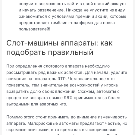
получите возможность зайти в свой свежий аккаунт
и начать развлечение. Никогда не упустите из виду
ознакомиться с условиями премий и акций, которые
предоставляет гэмблинг-платформа для новых
пользователей!
Слот-машины аппараты: как
подобрать правильный
При определения слотового аппарата необходимо
рассматривать ряд важных аспектов. Для начала, уделите
внимание на показатель RTP. Чем значительнее этот
показатель, тем значительнее возможностей у игрока
возвратить долю своих вложений. Скажем, автоматы с
процентом возврата свыше 96% принимаются за более
выгодными для азартных игр.
Помимо этого стоит принимать во внимание изменчивость
аппарата. Малорисковые автоматы предлагают частые, но
скромные выигрыши, в то время как высокорисковые