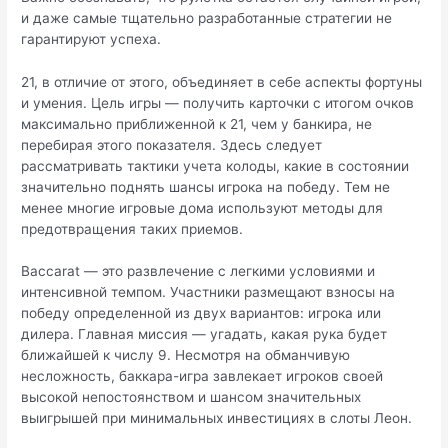
и даже самые тщательно разработанные стратегии не
гарантируют успеха.
21, в отличие от этого, объединяет в себе аспекты фортуны
и умения. Цель игры — получить карточки с итогом очков
максимально приближенной к 21, чем у банкира, не
перебирая этого показателя. Здесь следует
рассматривать тактики учета колоды, какие в состоянии
значительно поднять шансы игрока на победу. Тем не
менее многие игровые дома используют методы для
предотвращения таких приемов.
Baccarat — это развлечение с легкими условиями и
интенсивной темпом. Участники размещают взносы на
победу определенной из двух вариантов: игрока или
дилера. Главная миссия — угадать, какая рука будет
ближайшей к числу 9. Несмотря на обманчивую
несложность, баккара-игра завлекает игроков своей
высокой непостоянством и шансом значительных
выигрышей при минимальных инвестициях в слоты Леон.