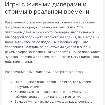
Игры с живыми дилерами и
стримы в реальном времени
Развлечения с живыми дилерами становятся все более
популярными среди поклонников гемблинга. Эти
платформы дают возможность геймерам наслаждаться
атмосферой подлинного игорного заведения, не выходя из
дома. Ключевое плюс подобных азартных игр — это
способность следить за действиями дилера в онлайн
режиме через качественный видеопоток. Такое порождает
чувство наличия и доверия, ведь игроки могут видеть все
действия крупье.
Развлечения с live-дилерами содержат в состав:
Очко — известная настольная игра, где миссия —
получить 21 очко.
Казино рулетка — азартная игра на удачу, где
геймеры делают пари на числа и оттенки.
Баккара — легкая, но волнующая развлечение с