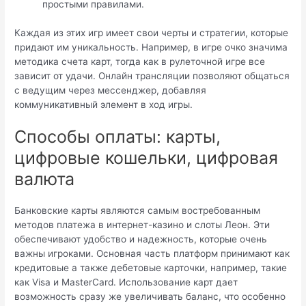
простыми правилами.
Каждая из этих игр имеет свои черты и стратегии, которые
придают им уникальность. Например, в игре очко значима
методика счета карт, тогда как в рулеточной игре все
зависит от удачи. Онлайн трансляции позволяют общаться
с ведущим через мессенджер, добавляя
коммуникативный элемент в ход игры.
Способы оплаты: карты,
цифровые кошельки, цифровая
валюта
Банковские карты являются самым востребованным
методов платежа в интернет-казино и слоты Леон. Эти
обеспечивают удобство и надежность, которые очень
важны игроками. Основная часть платформ принимают как
кредитовые а также дебетовые карточки, например, такие
как Visa и MasterCard. Использование карт дает
возможность сразу же увеличивать баланс, что особенно