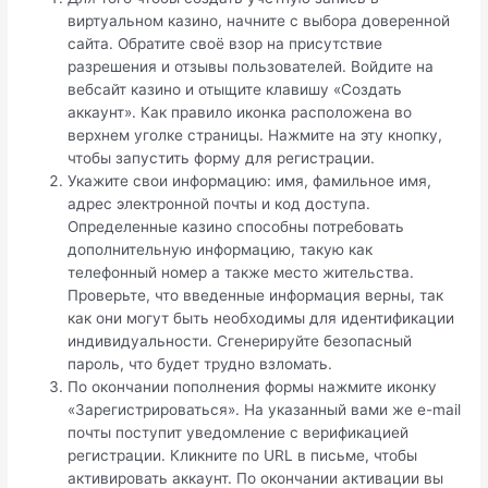
виртуальном казино, начните с выбора доверенной
сайта. Обратите своё взор на присутствие
разрешения и отзывы пользователей. Войдите на
вебсайт казино и отыщите клавишу «Создать
аккаунт». Как правило иконка расположена во
верхнем уголке страницы. Нажмите на эту кнопку,
чтобы запустить форму для регистрации.
Укажите свои информацию: имя, фамильное имя,
адрес электронной почты и код доступа.
Определенные казино способны потребовать
дополнительную информацию, такую как
телефонный номер а также место жительства.
Проверьте, что введенные информация верны, так
как они могут быть необходимы для идентификации
индивидуальности. Сгенерируйте безопасный
пароль, что будет трудно взломать.
По окончании пополнения формы нажмите иконку
«Зарегистрироваться». На указанный вами же e-mail
почты поступит уведомление с верификацией
регистрации. Кликните по URL в письме, чтобы
активировать аккаунт. По окончании активации вы