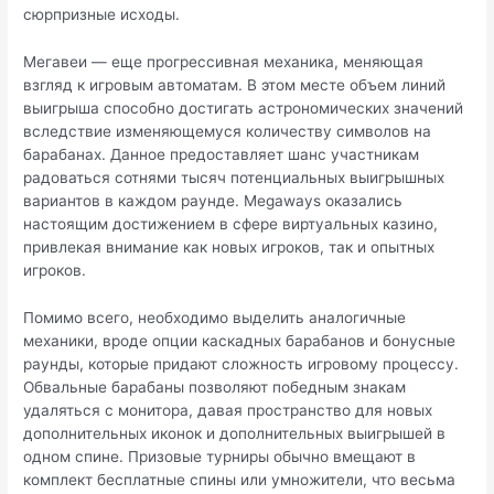
сюрпризные исходы.
Мегавеи — еще прогрессивная механика, меняющая
взгляд к игровым автоматам. В этом месте объем линий
выигрыша способно достигать астрономических значений
вследствие изменяющемуся количеству символов на
барабанах. Данное предоставляет шанс участникам
радоваться сотнями тысяч потенциальных выигрышных
вариантов в каждом раунде. Megaways оказались
настоящим достижением в сфере виртуальных казино,
привлекая внимание как новых игроков, так и опытных
игроков.
Помимо всего, необходимо выделить аналогичные
механики, вроде опции каскадных барабанов и бонусные
раунды, которые придают сложность игровому процессу.
Обвальные барабаны позволяют победным знакам
удаляться с монитора, давая пространство для новых
дополнительных иконок и дополнительных выигрышей в
одном спине. Призовые турниры обычно вмещают в
комплект бесплатные спины или умножители, что весьма