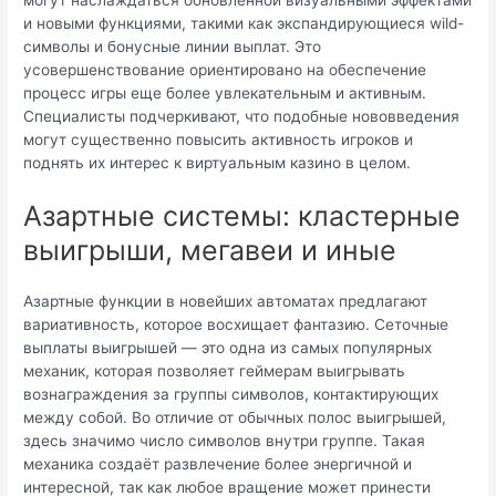
могут наслаждаться обновленной визуальными эффектами
и новыми функциями, такими как экспандирующиеся wild-
символы и бонусные линии выплат. Это
усовершенствование ориентировано на обеспечение
процесс игры еще более увлекательным и активным.
Специалисты подчеркивают, что подобные нововведения
могут существенно повысить активность игроков и
поднять их интерес к виртуальным казино в целом.
Азартные системы: кластерные
выигрыши, мегавеи и иные
Азартные функции в новейших автоматах предлагают
вариативность, которое восхищает фантазию. Сеточные
выплаты выигрышей — это одна из самых популярных
механик, которая позволяет геймерам выигрывать
вознаграждения за группы символов, контактирующих
между собой. Во отличие от обычных полос выигрышей,
здесь значимо число символов внутри группе. Такая
механика создаёт развлечение более энергичной и
интересной, так как любое вращение может принести