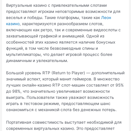
Виртуальные казино с привлекательными слотами
предоставляют игрокам неповторимые возможности для
веселья и победы. Такие платформы, такие как
Леон
казино
, характеризуются разнообразием слотов,
включающих как ретро, так и современные видеослоты с
захватывающей графикой и анимацией. Одной из
особенностей этих казино является наличие бонусных
функций, в том числе безвозмездные спины и
мультипликаторы, что делает игровой процесс более
динамичным и увлекательным.
Большой уровень RTP (Return to Player) — дополнительный
значимый аспект, который манит геймеров. В множество
лучших онлайн-казино RTP слот-машин составляет от 95%
до 98%, что значительно увеличивает возможности
выиграть. Пользователи также уважают возможность
играть в тестовом режиме, предоставляющем шанс
ознакомиться с механикой слота без денежных потерь.
Портативная совместимость выступает необходимой для
современных виртуальных казино. Это предоставляет