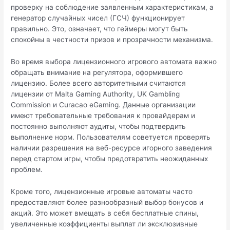
проверку на соблюдение заявленным характеристикам, а
генератор случайных чисел (ГСЧ) функционирует
правильно. Это, означает, что геймеры могут быть
спокойны в честности призов и прозрачности механизма.
Во время выбора лицензионного игрового автомата важно
обращать внимание на регулятора, оформившего
лицензию. Более всего авторитетными считаются
лицензии от Malta Gaming Authority, UK Gambling
Commission и Curacao eGaming. Данные организации
имеют требовательные требования к провайдерам и
постоянно выполняют аудиты, чтобы подтвердить
выполнение норм. Пользователям советуется проверять
наличии разрешения на веб-ресурсе игорного заведения
перед стартом игры, чтобы предотвратить неожиданных
проблем.
Кроме того, лицензионные игровые автоматы часто
предоставляют более разнообразный выбор бонусов и
акций. Это может вмещать в себя бесплатные спины,
увеличенные коэффициенты выплат ли эксклюзивные