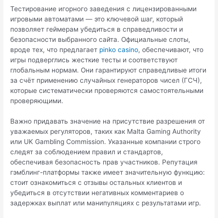
Тестирование игорного заведения с лицензированными
игровыми автоматами — это ключевой шаг, который
позволяет геймерам убедиться в справедливости и
безопасности выбранного сайта. Официальные слоты,
вроде тех, что предлагает
pinko casino
, обеспечивают, что
игры подверглись жесткие тесты и соответствуют
глобальным нормам. Они гарантируют справедливые итоги
за счёт применению случайных генераторов чисел (ГСЧ),
которые систематически проверяются самостоятельными
проверяющими.
Важно придавать значение на присутствие разрешения от
уважаемых регуляторов, таких как Malta Gaming Authority
или UK Gambling Commission. Указанные компании строго
следят за соблюдением правил и стандартов,
обеспечивая безопасность прав участников. Репутация
гэмблинг-платформы также имеет значительную функцию:
стоит ознакомиться с отзывы остальных клиентов и
убедиться в отсутствии негативных комментариев о
задержках выплат или манипуляциях с результатами игр.