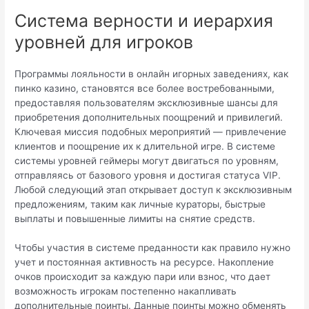
Система верности и иерархия
уровней для игроков
Программы лояльности в онлайн игорных заведениях, как
пинко казино, становятся все более востребованными,
предоставляя пользователям эксклюзивные шансы для
приобретения дополнительных поощрений и привилегий.
Ключевая миссия подобных мероприятий — привлечение
клиентов и поощрение их к длительной игре. В системе
системы уровней геймеры могут двигаться по уровням,
отправляясь от базового уровня и достигая статуса VIP.
Любой следующий этап открывает доступ к эксклюзивным
предложениям, таким как личные кураторы, быстрые
выплаты и повышенные лимиты на снятие средств.
Чтобы участия в системе преданности как правило нужно
учет и постоянная активность на ресурсе. Накопление
очков происходит за каждую пари или взнос, что дает
возможность игрокам постепенно накапливать
дополнительные поинты. Данные поинты можно обменять