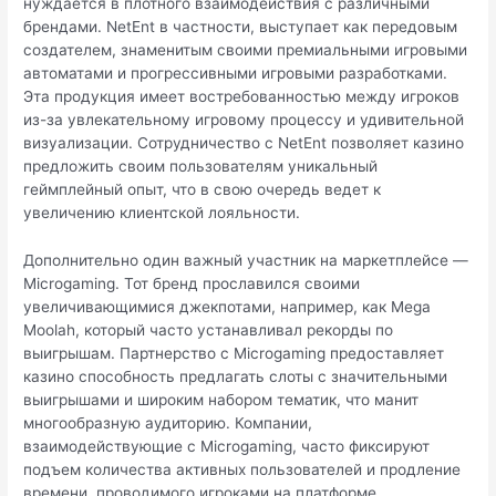
нуждается в плотного взаимодействия с различными
брендами. NetEnt в частности, выступает как передовым
создателем, знаменитым своими премиальными игровыми
автоматами и прогрессивными игровыми разработками.
Эта продукция имеет востребованностью между игроков
из-за увлекательному игровому процессу и удивительной
визуализации. Сотрудничество с NetEnt позволяет казино
предложить своим пользователям уникальный
геймплейный опыт, что в свою очередь ведет к
увеличению клиентской лояльности.
Дополнительно один важный участник на маркетплейсе —
Microgaming. Тот бренд прославился своими
увеличивающимися джекпотами, например, как Mega
Moolah, который часто устанавливал рекорды по
выигрышам. Партнерство с Microgaming предоставляет
казино способность предлагать слоты с значительными
выигрышами и широким набором тематик, что манит
многообразную аудиторию. Компании,
взаимодействующие с Microgaming, часто фиксируют
подъем количества активных пользователей и продление
времени, проводимого игроками на платформе.