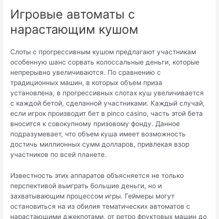
Игровые автоматы с
нарастающим кушом
Слоты с прогрессивным кушом предлагают участникам
особенную шанс сорвать колоссальные деньги, которые
непрерывно увеличиваются. По сравнению с
традиционных машин, в которых объем приза
установлена, в прогрессивных слотах куш увеличивается
с каждой бетой, сделанной участниками. Каждый случай,
если игрок производит бет в pinco casino, часть этой бета
вносится к совокупному призовому фонду. Данное
подразумевает, что объем куша имеет возможность
достичь миллионных сумм долларов, привлекая взор
участников по всей планете.
Известность этих аппаратов объясняется не только
перспективой выиграть большие деньги, но и
захватывающим процессом игры. Геймеры могут
остановиться на из обилия тематических автоматов с
нарастающими джекпотами, от ретро фруктовых машин до