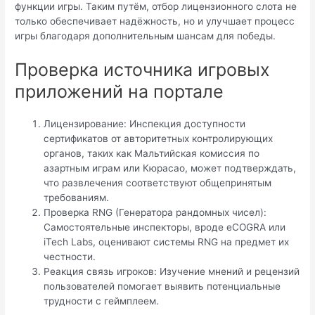
функции игры. Таким путём, отбор лицензионного слота не
только обеспечивает надёжность, но и улучшает процесс
игры благодаря дополнительным шансам для победы.
Проверка источника игровых
приложений на портале
Лицензирование: Инспекция доступности
сертификатов от авторитетных контролирующих
органов, таких как Мальтийская комиссия по
азартным играм или Кюрасао, может подтверждать,
что развлечения соответствуют общепринятым
требованиям.
Проверка RNG (Генератора рандомных чисел):
Самостоятельные инспекторы, вроде eCOGRA или
iTech Labs, оценивают системы RNG на предмет их
честности.
Реакция связь игроков: Изучение мнений и рецензий
пользователей помогает выявить потенциальные
трудности с геймплеем.