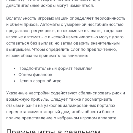
действительные исходы могут изменяться.
Волатильность игровых машин определяет периодичность
и объем призов. Автоматы с умеренной нестабильностью
предлагают регулярные, но скромные выплаты, тогда как
игровые автоматы с высокой изменчивостью могут долго
оставаться без выплат, но затем одарить значительным
выигрышем. Чтобы определить слот по предпочтению,
игроки обязаны принимать во внимание:
Предпочтительный формат геймплея
Объем финансов
Цели в азартной игре
Указанные настройки содействуют сбалансировать риск и
возможную прибыль. Следует также просматривать
отзывы и ранги на узкоспециализированных порталах
перед ставками в игорный дом, чтобы обрести более
полное представление о избранном игровом аппарате.
Прямые игры в реальном