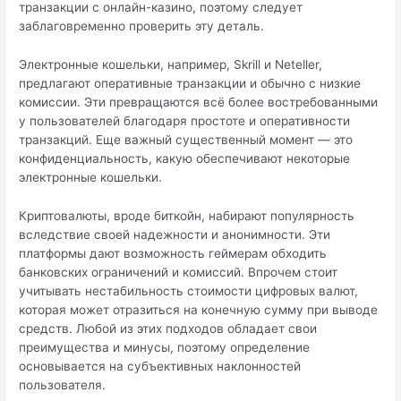
транзакции с онлайн-казино, поэтому следует
заблаговременно проверить эту деталь.
Электронные кошельки, например, Skrill и Neteller,
предлагают оперативные транзакции и обычно с низкие
комиссии. Эти превращаются всё более востребованными
у пользователей благодаря простоте и оперативности
транзакций. Еще важный существенный момент — это
конфиденциальность, какую обеспечивают некоторые
электронные кошельки.
Криптовалюты, вроде биткойн, набирают популярность
вследствие своей надежности и анонимности. Эти
платформы дают возможность геймерам обходить
банковских ограничений и комиссий. Впрочем стоит
учитывать нестабильность стоимости цифровых валют,
которая может отразиться на конечную сумму при выводе
средств. Любой из этих подходов обладает свои
преимущества и минусы, поэтому определение
основывается на субъективных наклонностей
пользователя.