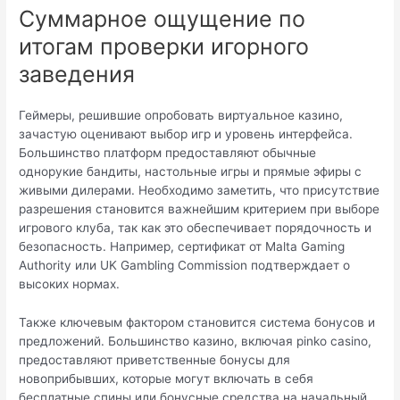
Суммарное ощущение по
итогам проверки игорного
заведения
Геймеры, решившие опробовать виртуальное казино,
зачастую оценивают выбор игр и уровень интерфейса.
Большинство платформ предоставляют обычные
однорукие бандиты, настольные игры и прямые эфиры с
живыми дилерами. Необходимо заметить, что присутствие
разрешения становится важнейшим критерием при выборе
игрового клуба, так как это обеспечивает порядочность и
безопасность. Например, сертификат от Malta Gaming
Authority или UK Gambling Commission подтверждает о
высоких нормах.
Также ключевым фактором становится система бонусов и
предложений. Большинство казино, включая pinko casino,
предоставляют приветственные бонусы для
новоприбывших, которые могут включать в себя
бесплатные спины или бонусные средства на начальный