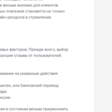
е весьма значимо для клиентов
вых платежей становится не только
айн-ресурсов в стремлении
евых факторов. Прежде всего, выбор
орошие отзывы от пользователей.
имание на указанные действия:
шелек, или банковский перевод.
ада.
иссии.
ния в состоянии весьма приумножить