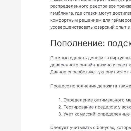
распределенного реестра все транз
гэмблинга, где ставки могут достиг
комфортным решением для геймеров,
усовершенствовать юзерский опыт и
Пополнение: подс
С целью сделать депозит в виртуаль
доверенного онлайн-казино играет к
Данное способствует уклониться от 
Процесс пополнения депозита также
Определение оптимального мет
Тестирование пределов: у вся
Учет комиссий: определенные
Следует учитывать о бонусах, котор