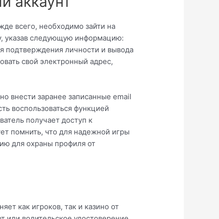
й аккаунт
жде всего, необходимо зайти на
му, указав следующую информацию:
ля подтверждения личности и вывода
овать свой электронный адрес,
но внести заранее записанные email
ость воспользоваться функцией
ватель получает доступ к
ет помнить, что для надежной игры
ию для охраны профиля от
ет как игроков, так и казино от
рт или водительское удостоверение.