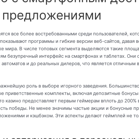
 предложениями
ятся все более востребованными среди пользователей, кот
показывают программы и гибкие версии веб-сайтов, давая 
ке мира. В числе топовых сегмента выделяются такие площад
елям безупречный интерфейс на смартфонах и таблетах. Они
 автоматов и до реальных дилеров, что является отличным 
ажнейшую роль в выборе игорного заведения. Большинство
ые приветственные комплекты, включая депозитные бонусы 
то казино предоставляет первым геймерам вплоть до 200% 
сть победы. Не менее значимы частые акции и бонусные п
ожениями и кэшбэком. Эти аспекты делают геймплей не тол