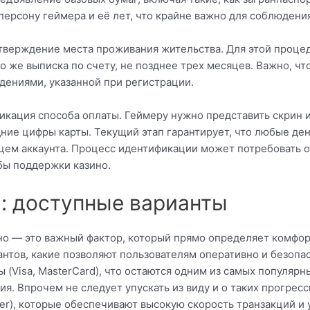
ерсону геймера и её лет, что крайне важно для соблюдени
верждение места проживания жительства. Для этой процед
о же выписка по счету, не позднее трех месяцев. Важно, ч
дениями, указанной при регистрации.
икация способа оплаты. Геймеру нужно представить скрин и
ние цифры карты. Текущий этап гарантирует, что любые де
ем аккаунта. Процесс идентификации может потребовать от
бы поддержки казино.
а: доступные варианты
но — это важный фактор, который прямо определяет комфор
тов, какие позволяют пользователям оперативно и безопас
 (Visa, MasterCard), что остаются одним из самых популярн
я. Впрочем не следует упускать из виду и о таких прогресс
ller), которые обеспечивают высокую скорость транзакций и