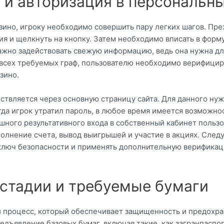
 и авторизация в персональны
зино, игроку необходимо совершить пару легких шагов. Пре
ия и щелкнуть на кнопку. Затем необходимо вписать в фор
 важно задействовать свежую информацию, ведь она нужна д
 всех требуемых граф, пользователю необходимо верифицир
зино.
твляется через основную страницу сайта. Для данного нуж
огда игрок утратил пароль, в любое время имеется возможн
шного результативного входа в собственный кабинет пользо
лнение счета, вывод выигрышей и участие в акциях. Следу
ключ безопасности и применять дополнительную верификац
 стадии и требуемые бумаги
процесс, который обеспечивает защищенность и предохраня
едъявление базовых бумаг, включая такие, как загранпаспо