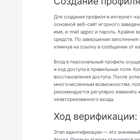
Создание профиля
Для создания профиля в интернет-ка
основной веб-сайт игорного заведен
имя, e-mail адрес и пароль. Крайне
средств. По завершении заполнения
кликнув на ссылку в сообщении от ка
Вход в персональный профиль осущес
и код доступа в правильные поля. К
восстановления доступа. После успе
многочисленным возможностям: попо
рекомендуется регулярно изменять 
неавторизованного входа.
Ход верификации:
Этап идентификации — это значимый 
фрода. Первым этапом становится пр