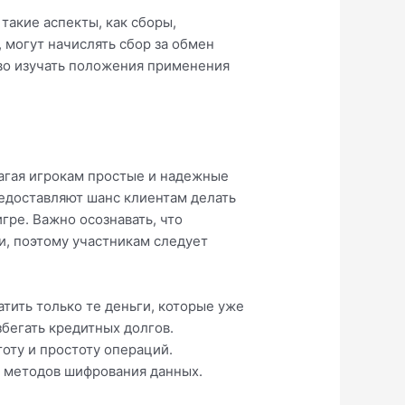
такие аспекты, как сборы,
 могут начислять сбор за обмен
во изучать положения применения
агая игрокам простые и надежные
редоставляют шанс клиентам делать
гре. Важно осознавать, что
и, поэтому участникам следует
тить только те деньги, которые уже
бегать кредитных долгов.
оту и простоту операций.
х методов шифрования данных.