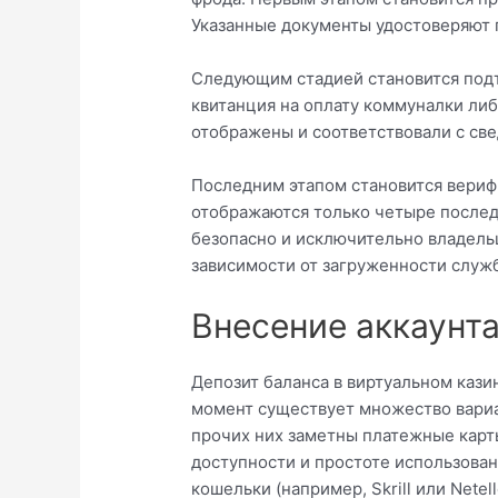
Указанные документы удостоверяют п
Следующим стадией становится подт
квитанция на оплату коммуналки либ
отображены и соответствовали с све
Последним этапом становится вериф
отображаются только четыре послед
безопасно и исключительно владельц
зависимости от загруженности служ
Внесение аккаунт
Депозит баланса в виртуальном кази
момент существует множество вариан
прочих них заметны платежные карты
доступности и простоте использовани
кошельки (например, Skrill или Nete