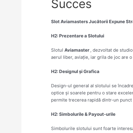
Succes
Slot Aviamasters Jucătorii Expune Str
H2: Prezentare a Slotului
Slotul
Aviamaster
, dezvoltat de studio
aerul liber, aviație, iar grila de joc are
H2: Designul și Grafica
Design-ul general al slotului se încadr
optice și soarele pentru o stare excele
permite trecerea rapidă dintr-un punct l
H2: Simbolurile & Payout-urile
Simbolurile slotului sunt foarte interes