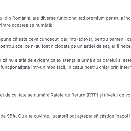
oul din România, are diverse funcționalități premium pentru a înc
Printre acestea se numără:
pune că este ceva cunoscut, dar, într-adevăr, pentru oamenii car
 pentru acei ce n-au fost niciodată pe un astfel de set, ar fi nec
riză nu e atât de evident ca existența la urmă a paloarelui și este 
ncționalitate într-un mod facil, în cazul nostru chiar prin interm
slot de calitate se numără Ratele de Return (RTP) și nivelul de vo
e 95%. Cu alte cuvinte, jucatorii pot aștepta să câștige înapoi în 