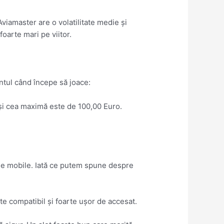
Aviamaster are o volatilitate medie și
 foarte mari pe viitor.
entul când începe să joace:
 și cea maximă este de 100,00 Euro.
ivele mobile. Iată ce putem spune despre
te compatibil și foarte ușor de accesat.