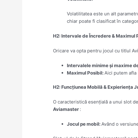
Volatilitatea este un alt paramet
chiar poate fi clasificat în catego
H2: Intervale de Încredere & Maximul P
Oricare va opta pentru jocul cu titlul A
Intervalele minime și maxime d
Maximul Posibil:
Aici putem afla
H2: Funcțiunea Mobilă & Expieriența J
O caracteristică esențială a unui slot d
Aviamaster
:
Jocul pe mobil:
Având o versiune 