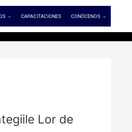
OS
CAPACITACIONES
CONÓCENOS
tegiile Lor de