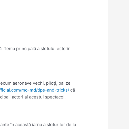
ă. Tema principală a slotului este în
recum aeronave vechi, piloți, balize
fficial.com/mo-md/tips-and-tricks/
că
ipali actori ai acestui spectacol.
ante în această iarna a sloturilor de la