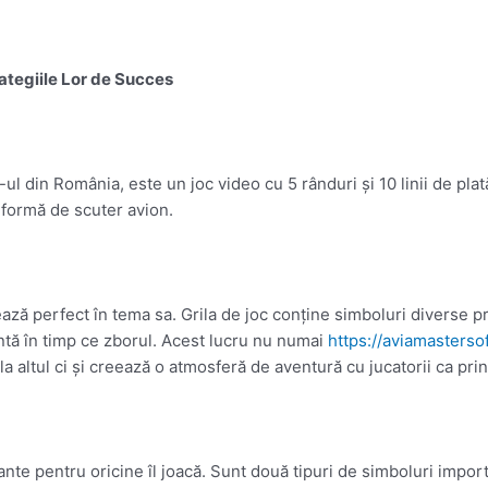
ategiile Lor de Succes
-ul din România, este un joc video cu 5 rânduri și 10 linii de plat
 o formă de scuter avion.
ează perfect în tema sa. Grila de joc conține simboluri diverse p
ntă în timp ce zborul. Acest lucru nu numai
https://aviamasterso
a altul ci și creează o atmosferă de aventură cu jucatorii ca princ
ante pentru oricine îl joacă. Sunt două tipuri de simboluri import