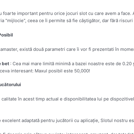
ru foarte important pentru orice jocuri slot cu care avem a face. 
ria "mijlocie", ceea ce îi permite să fie câștigător, dar fără riscuri
osibil
viamaster, există două parametri care îi vor fi prezentati în mom
e bet
: Cea mai mare limită minimă a bazei noastre este de 0.20
 ceva interesant: Maxul posibil este 50,000!
ucătorului
e calitate în acest timp actual e disponibilitatea lui pe dispozit
excelent adaptată pentru jucătorii cu aplicație, Slotul nostru es