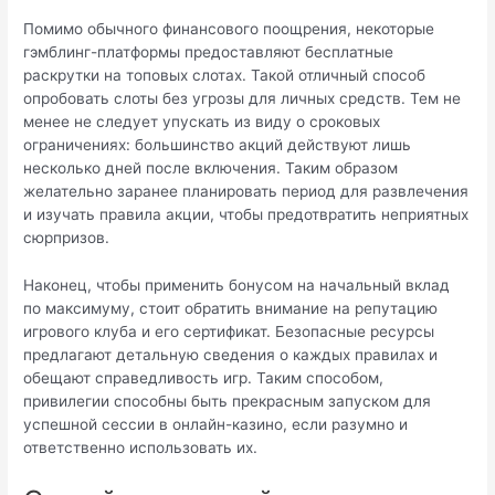
Помимо обычного финансового поощрения, некоторые
гэмблинг-платформы предоставляют бесплатные
раскрутки на топовых слотах. Такой отличный способ
опробовать слоты без угрозы для личных средств. Тем не
менее не следует упускать из виду о сроковых
ограничениях: большинство акций действуют лишь
несколько дней после включения. Таким образом
желательно заранее планировать период для развлечения
и изучать правила акции, чтобы предотвратить неприятных
сюрпризов.
Наконец, чтобы применить бонусом на начальный вклад
по максимуму, стоит обратить внимание на репутацию
игрового клуба и его сертификат. Безопасные ресурсы
предлагают детальную сведения о каждых правилах и
обещают справедливость игр. Таким способом,
привилегии способны быть прекрасным запуском для
успешной сессии в онлайн-казино, если разумно и
ответственно использовать их.