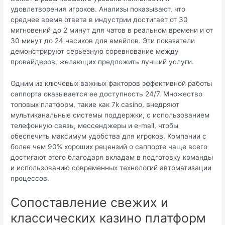
удовлетворения игроков. Анализы показывают, что
среднее время ответа в индустрии достигает от 30
мигновений до 2 минут для чатов в реальном времени и от
30 минут до 24 часиков для емейлов. Эти показатели
демонстрируют серьезную соревнование между
провайдеров, желающих предложить лучший услуги.
Одним из ключевых важных факторов эффективной работы
саппорта оказывается ее доступность 24/7. Множество
топовых платформ, такие как 7k casino, внедряют
мультиканальные системы поддержки, с использованием
телефонную связь, мессенджеры и e-mail, чтобы
обеспечить максимум удобства для игроков. Компании с
более чем 90% хороших рецензий о саппорте чаще всего
достигают этого благодаря вкладам в подготовку команды
и использованию современных технологий автоматизации
процессов.
Сопоставление свежих и
классических казино платформ