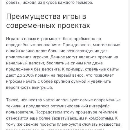
советы, исходя из вкусов каждого геймера.
Преимущества игры в
современных проектах
Играть в новых играх может быть прибыльно по
определённым основаниям. Прежде всего, многие новые
онлайн казино дарят большие вознаграждения для
привлечения игроков. Данное могут являться премии на
начальный депозит, бесплатные спины или даже
предложения без депозита. К примеру, отдельные сайты
дают до 200% премии на первый взнос, что позволяет
игрокам начать с более крупной суммой и увеличить
вероятность выигрыша.
Также, новшества часто используют самые современные
техники и предлагают оптимизированный интерфейс
пользователя. Посредством этому процедуре геймплея
становится ещё более захватывающим и комфортным. К
тому же свежие проекты планируют включать новшества,