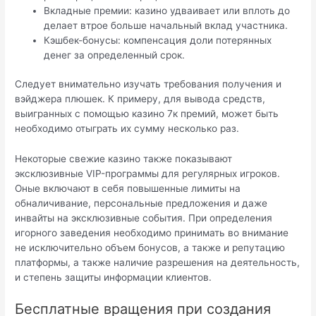
Вкладные премии: казино удваивает или вплоть до
делает втрое больше начальный вклад участника.
Кэшбек-бонусы: компенсация доли потерянных
денег за определенный срок.
Следует внимательно изучать требования получения и
вэйджера плюшек. К примеру, для вывода средств,
выигранных с помощью казино 7к премий, может быть
необходимо отыграть их сумму несколько раз.
Некоторые свежие казино также показывают
эксклюзивные VIP-программы для регулярных игроков.
Оные включают в себя повышенные лимиты на
обналичивание, персональные предложения и даже
инвайты на эксклюзивные события. При определения
игорного заведения необходимо принимать во внимание
не исключительно объем бонусов, а также и репутацию
платформы, а также наличие разрешения на деятельность,
и степень защиты информации клиентов.
Бесплатные вращения при создания