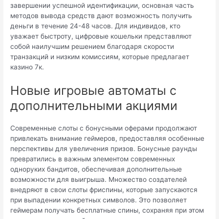
завершении успешной идентификации, основная часть
методов вывода средств дают возможность получить
деньги в течение 24-48 часов. Для индивидов, кто
уважает быстроту, цифровые кошельки представляют
собой наилучшим решением благодаря скорости
транзакций и низким комиссиям, которые предлагает
казино 7к.
Новые игровые автоматы с
дополнительными акциями
Современные слоты с бонусными оферами продолжают
привлекать внимание геймеров, предоставляя особенные
перспективы для увеличения призов. Бонусные раунды
превратились в важным элементом современных
одноруких бандитов, обеспечивая дополнительные
возможности для выигрыша. Множество создателей
внедряют в свои слоты фриспины, которые запускаются
при выпадении конкретных символов. Это позволяет
геймерам получать бесплатные спины, сохраняя при этом