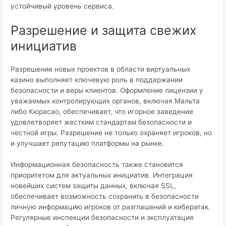
устойчивый уровень сервиса.
Разрешение и защита свежих
инициатив
Разрешение новых проектов в области виртуальных
казино выполняет ключевую роль в поддержании
безопасности и веры клиентов. Оформление лицензии у
уважаемых контролирующих органов, включая Мальта
либо Кюрасао, обеспечивает, что игорное заведение
удовлетворяет жестким стандартам безопасности и
честной игры. Разрешение не только охраняет игроков, но
и улучшает репутацию платформы на рынке.
Информационная безопасность также становится
приоритетом для актуальных инициатив. Интеграция
новейших систем защиты данных, включая SSL,
обеспечивает возможность сохранить в безопасности
личную информацию игроков от разглашений и кибератак.
Регулярные инспекции безопасности и эксплуатация