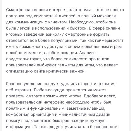
Смартфонная версия интернет-платформы — это не просто
подгонка под компактный дисплей, а полный механизм
для коммуникации с клиентом. Необходимо, чтобы она
была легкой в использовании и быстрой. В сфере онлайн
игорных заведений азино777 смартфонные форматы
становятся все более популярными, так как геймеры хотят
иметь возможность доступа к своим излюбленным играм
в любое момент и в любом локации. Анализы
свидетельствуют, что более семидесяти процентов
пользователей выбирают гаджеты для игры, что делает
оптимизацию сайта критически важной.
Главное уделение следует уделить скорости открытия
веб-страниц. Любая секунда промедления может
привести к утрате возможного игрока. Вдобавок всего,
пользовательский интерфейс необходимо чтобы был
понятным и функциональным: заметные клавиши,
комфортная ориентация и минималистичный дизайн
помогут пользователю быстрее находить нужную
информацию. Также следует учитывать о безопасности: