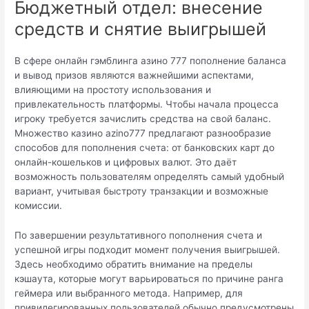
Бюджетный отдел: внесение
средств и снятие выигрышей
В сфере онлайн гэмблинга азино 777 пополнение баланса
и вывод призов являются важнейшими аспектами,
влияющими на простоту использования и
привлекательность платформы. Чтобы начала процесса
игроку требуется зачислить средства на свой баланс.
Множество казино azino777 предлагают разнообразие
способов для пополнения счета: от банковских карт до
онлайн-кошельков и цифровых валют. Это даёт
возможность пользователям определять самый удобный
вариант, учитывая быстроту транзакции и возможные
комиссии.
По завершении результативного пополнения счета и
успешной игры подходит момент получения выигрышей.
Здесь необходимо обратить внимание на пределы
кэшаута, которые могут варьироваться по причине ранга
геймера или выбранного метода. Например, для
привилегированных пользователей обычно предусмотрены