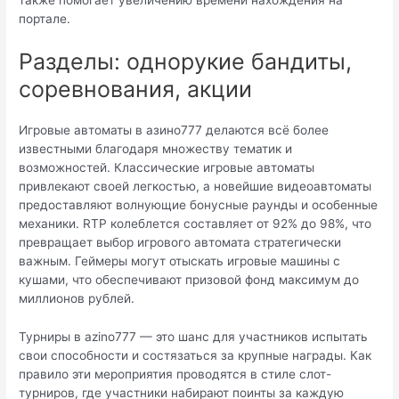
также помогает увеличению времени нахождения на
портале.
Разделы: однорукие бандиты,
соревнования, акции
Игровые автоматы в азино777 делаются всё более
известными благодаря множеству тематик и
возможностей. Классические игровые автоматы
привлекают своей легкостью, а новейшие видеоавтоматы
предоставляют волнующие бонусные раунды и особенные
механики. RTP колеблется составляет от 92% до 98%, что
превращает выбор игрового автомата стратегически
важным. Геймеры могут отыскать игровые машины с
кушами, что обеспечивают призовой фонд максимум до
миллионов рублей.
Турниры в azino777 — это шанс для участников испытать
свои способности и состязаться за крупные награды. Как
правило эти мероприятия проводятся в стиле слот-
турниров, где участники набирают поинты за каждую