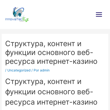
Ir
al
contenido
Main
Menu
Структура, контент и
функции основного веб-
ресурса интернет-казино
/
Uncategorized
/ Por
admin
Структура, контент и
функции основного веб-
ресурса интернет-казино