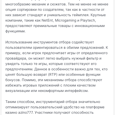
многообразию механик и сюжетов. Тем не менее не менее
опция сортировки по создателям, так как в частности от
них зависит стандарт и уникальность геймплея. Крупные
компании, такие как NetEnt, Microgaming и Playtech,
предоставляют премиальные товары с инновационными
функциями.
Использование инструментов отбора содействует
пользователям ориентироваться в обилии предложений. К
примеру, если игрок предпочитает игры от определенного
провайдера, он может легко выбрать нужный фильтр и
увидеть только те игры, которые соответствуют его
предпочтениям. Данное в особенности важно для тех, кто
ценят большую возврат (RTP) или особенные функции
бонусов. Помимо, эти механизмы отбора способствуют
избежать игровых приложений с плохим качеством
визуализации или некомфортным интерфейсом.
Таким способом, инструментарий отбора значительно
оптимизирует пользовательский удобство на платформе
казино azino777. Участники получают способность