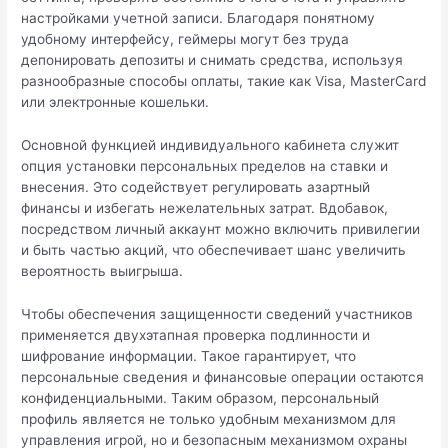
настройками учетной записи. Благодаря понятному
удобному интерфейсу, геймеры могут без труда
депонировать депозиты и снимать средства, используя
разнообразные способы оплаты, такие как Visa, MasterCard
или электронные кошельки.
Основной функцией индивидуального кабинета служит
опция установки персональных пределов на ставки и
внесения. Это содействует регулировать азартный
финансы и избегать нежелательных затрат. Вдобавок,
посредством личный аккаунт можно включить привилегии
и быть частью акций, что обеспечивает шанс увеличить
вероятность выигрыша.
Чтобы обеспечения защищенности сведений участников
применяется двухэтапная проверка подлинности и
шифрование информации. Такое гарантирует, что
персональные сведения и финансовые операции остаются
конфиденциальными. Таким образом, персональный
профиль является не только удобным механизмом для
управления игрой, но и безопасным механизмом охраны