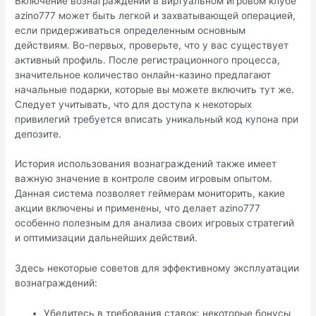
Включение вознаграждений в виртуальном игровом клубе
azino777 может быть легкой и захватывающей операцией,
если придерживаться определенным основным
действиям. Во-первых, проверьте, что у вас существует
активный профиль. После регистрационного процесса,
значительное количество онлайн-казино предлагают
начальные подарки, которые вы можете включить тут же.
Следует учитывать, что для доступа к некоторых
привилегий требуется вписать уникальный код купона при
депозите.
История использования вознаграждений также имеет
важную значение в контроле своим игровым опытом.
Данная система позволяет геймерам мониторить, какие
акции включены и применены, что делает azino777
особенно полезным для анализа своих игровых стратегий
и оптимизации дальнейших действий.
Здесь некоторые советов для эффективному эксплуатации
вознаграждений:
Убедитесь в требования ставок: некоторые бонусы