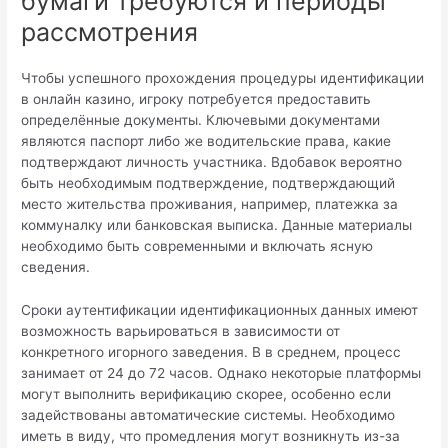
бумаги требуются и периоды
рассмотрения
Чтобы успешного прохождения процедуры идентификации
в онлайн казино, игроку потребуется предоставить
определённые документы. Ключевыми документами
являются паспорт либо же водительские права, какие
подтверждают личность участника. Вдобавок вероятно
быть необходимым подтверждение, подтверждающий
место жительства проживания, например, платежка за
коммуналку или банковская выписка. Данные материалы
необходимо быть современными и включать ясную
сведения.
Сроки аутентификации идентификационных данных имеют
возможность варьироваться в зависимости от
конкретного игорного заведения. В в среднем, процесс
занимает от 24 до 72 часов. Однако некоторые платформы
могут выполнить верификацию скорее, особенно если
задействованы автоматические системы. Необходимо
иметь в виду, что промедления могут возникнуть из-за