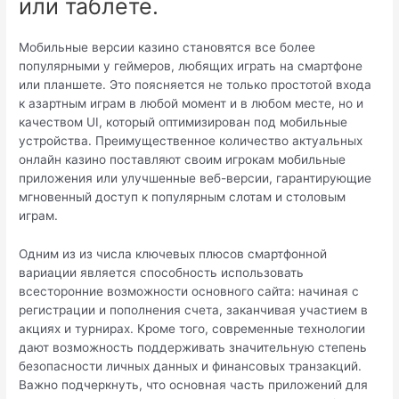
или таблете.
Мобильные версии казино становятся все более
популярными у геймеров, любящих играть на смартфоне
или планшете. Это поясняется не только простотой входа
к азартным играм в любой момент и в любом месте, но и
качеством UI, который оптимизирован под мобильные
устройства. Преимущественное количество актуальных
онлайн казино поставляют своим игрокам мобильные
приложения или улучшенные веб-версии, гарантирующие
мгновенный доступ к популярным слотам и столовым
играм.
Одним из из числа ключевых плюсов смартфонной
вариации является способность использовать
всесторонние возможности основного сайта: начиная с
регистрации и пополнения счета, заканчивая участием в
акциях и турнирах. Кроме того, современные технологии
дают возможность поддерживать значительную степень
безопасности личных данных и финансовых транзакций.
Важно подчеркнуть, что основная часть приложений для