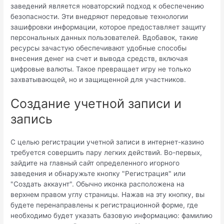
заведений является новаторский подход к обеспечению
безопасности. Эти внедряют передовые технологии
зашифровки информации, которое предоставляет защиту
персональных данных пользователей. Вдобавок, такие
ресурсы зачастую обеспечивают удобные способы
внесения денег на счет и вывода средств, включая
цифровые валюты. Такое превращает игру не только
захватывающей, но и защищенной для участников.
Создание учетной записи и
запись
С целью регистрации учетной записи в интернет-казино
требуется совершить пару легких действий. Во-первых,
зайдите на главный сайт определенного игорного
заведения и обнаружьте кнопку "Регистрация" или
"Создать аккаунт". Обычно иконка расположена на
верхнем правом углу страницы. Нажав на эту кнопку, вы
будете перенаправлены к регистрационной форме, где
необходимо будет указать базовую информацию: фамилию