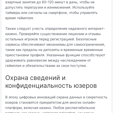
азартные занятия до 60-120 минут в день, чтобы не
допустить перегрузки и изнеможения. Используйте
таймеры или сигналы на смартфоне, чтобы управлять
время геймплея.
Также следует учесть определение надежного интернет-
казино. Проверяйте существование лицензии и отзывы
остальных игроков перед регистрацией. Безопасные
сервисы обеспечивают механизмы для самоограничения,
такие как пределы на депозиты и временные временные
приостановки профиля. Указанные функции способствуют
удерживать равновесие между наслаждением от
геймплея и обязательствами за свои поступки.
Охрана сведений и
конфиденциальность юзеров
В эпоху цифровых инноваций охрана данных и секретность
юзеров становятся приоритетом для многих онлайн-
платформ, включая казино. Любое респектабельное