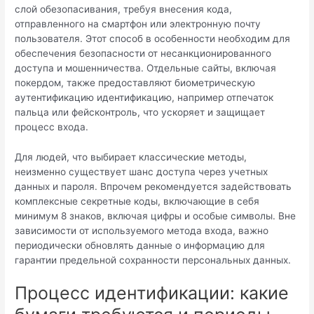
слой обезопасивания, требуя внесения кода,
отправленного на смартфон или электронную почту
пользователя. Этот способ в особенности необходим для
обеспечения безопасности от несанкционированного
доступа и мошенничества. Отдельные сайты, включая
покердом, также предоставляют биометрическую
аутентификацию идентификацию, например отпечаток
пальца или фейсконтроль, что ускоряет и защищает
процесс входа.
Для людей, что выбирает классические методы,
неизменно существует шанс доступа через учетных
данных и пароля. Впрочем рекомендуется задействовать
комплексные секретные коды, включающие в себя
минимум 8 знаков, включая цифры и особые символы. Вне
зависимости от используемого метода входа, важно
периодически обновлять данные о информацию для
гарантии предельной сохранности персональных данных.
Процесс идентификации: какие