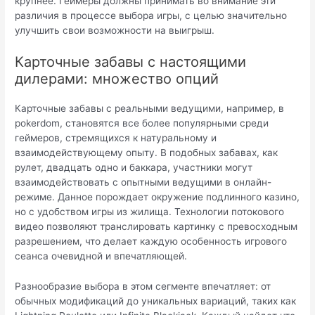
крупнее. Геймеры должны принимать во внимание эти
различия в процессе выбора игры, с целью значительно
улучшить свои возможности на выигрыш.
Карточные забавы с настоящими
дилерами: множество опций
Карточные забавы с реальными ведущими, например, в
pokerdom, становятся все более популярными среди
геймеров, стремящихся к натуральному и
взаимодействующему опыту. В подобных забавах, как
рулет, двадцать одно и баккара, участники могут
взаимодействовать с опытными ведущими в онлайн-
режиме. Данное порождает окружение подлинного казино,
но с удобством игры из жилища. Технологии потокового
видео позволяют транслировать картинку с превосходным
разрешением, что делает каждую особенность игрового
сеанса очевидной и впечатляющей.
Разнообразие выбора в этом сегменте впечатляет: от
обычных модификаций до уникальных вариаций, таких как