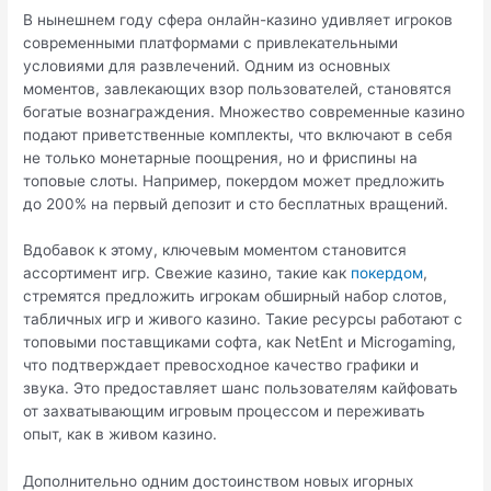
В нынешнем году сфера онлайн-казино удивляет игроков
современными платформами с привлекательными
условиями для развлечений. Одним из основных
моментов, завлекающих взор пользователей, становятся
богатые вознаграждения. Множество современные казино
подают приветственные комплекты, что включают в себя
не только монетарные поощрения, но и фриспины на
топовые слоты. Например, покердом может предложить
до 200% на первый депозит и сто бесплатных вращений.
Вдобавок к этому, ключевым моментом становится
ассортимент игр. Свежие казино, такие как
покердом
,
стремятся предложить игрокам обширный набор слотов,
табличных игр и живого казино. Такие ресурсы работают с
топовыми поставщиками софта, как NetEnt и Microgaming,
что подтверждает превосходное качество графики и
звука. Это предоставляет шанс пользователям кайфовать
от захватывающим игровым процессом и переживать
опыт, как в живом казино.
Дополнительно одним достоинством новых игорных