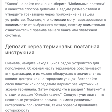
"Касса" на сайте казино и выберите "Мобильные платежи"
в качестве способа депозита. Введите размер ставки и
утвердите транзакцию через приложение на вашем
устройстве. Помните, что комиссии могут варьироваться в
зависимости от выбранного метода, поэтому внимательно
ознакомьтесь с правила вашего банка или платёжной
системы.
Депозит через терминалы: поэтапная
инструкция
Сначала, найдите находящийся рядом устройство для
пополнения. Основная часть терминалов обеспечивают
эти транзакции, и их можно обнаружить в значительных
шопинг-центрах или на городских улицах. Вставляйте
свою пластик или определите вариант без карточки на
экране терминала. Затем перейдите в раздел "Платежи" и
отыщите раздел "Онлайн казино". Следует учитывать, что
некоторые устройства возможно имеют различные
интерфейсы пользователя, таким образом проявляйте
осторожность.