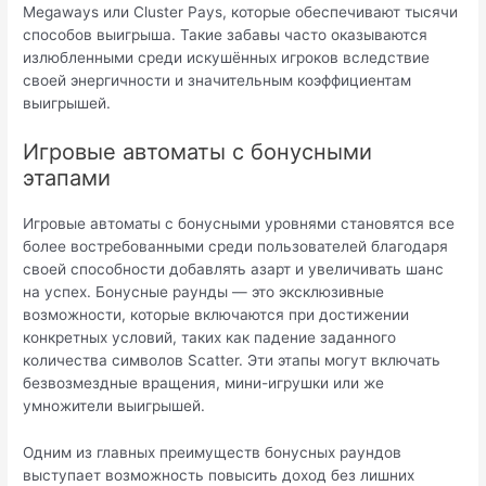
Megaways или Cluster Pays, которые обеспечивают тысячи
способов выигрыша. Такие забавы часто оказываются
излюбленными среди искушённых игроков вследствие
своей энергичности и значительным коэффициентам
выигрышей.
Игровые автоматы с бонусными
этапами
Игровые автоматы с бонусными уровнями становятся все
более востребованными среди пользователей благодаря
своей способности добавлять азарт и увеличивать шанс
на успех. Бонусные раунды — это эксклюзивные
возможности, которые включаются при достижении
конкретных условий, таких как падение заданного
количества символов Scatter. Эти этапы могут включать
безвозмездные вращения, мини-игрушки или же
умножители выигрышей.
Одним из главных преимуществ бонусных раундов
выступает возможность повысить доход без лишних