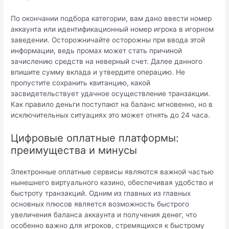
По окончании подбора категории, вам дано ввести номер
аккаунта или идентификационный номер игрока в игорном
заведении. Осторожничайте осторожны при ввода этой
информации, ведь промах может стать причиной
зачислению средств на неверный счет. Далее данного
впишите сумму вклада и утвердите операцию. Не
пропустите сохранить квитанцию, какой
засвидетельствует удачное осуществление транзакции.
Как правило деньги поступают на баланс мгновенно, но в
исключительных ситуациях это может отнять до 24 часа.
Цифровые оплатные платформы:
преимущества и минусы
Электронные оплатные сервисы являются важной частью
нынешнего виртуального казино, обеспечивая удобство и
быстроту транзакций. Одним из главных из главных
основных плюсов является возможность быстрого
увеличения баланса аккаунта и получения денег, что
особенно важно для игроков, стремящихся к быстрому