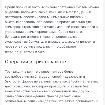
Среди прочих известных онлайн платежных систем можно
выделить например, такие, как Skrill и Neteller. Данные
платформы обеспечивают минимальные платежи и
быстрые переводы, что особенно привлекательно для
геймеров, стремящихся к максимальной эффективности в
управлении своими средствами. Сверх данного,
большинство интернет-казино предоставляют
эксклюзивные бонусы для игроков, делающих депозиты
через электронные кошельки, что добавляет
дополнительную выгоду.
Операции в криптовалюте
Транзакции в крипте становятся все более
востребованными благодаря своей надежности и
быстроте. Цифровые валюты, такие как Bitcoin и Ethereum,
дают возможность юзерам проводить операции без
вмешательства финансовых организаций или других
финансовых учреждений. Данное делает ихний
оптимальным решением для тех, кто важна приватность и