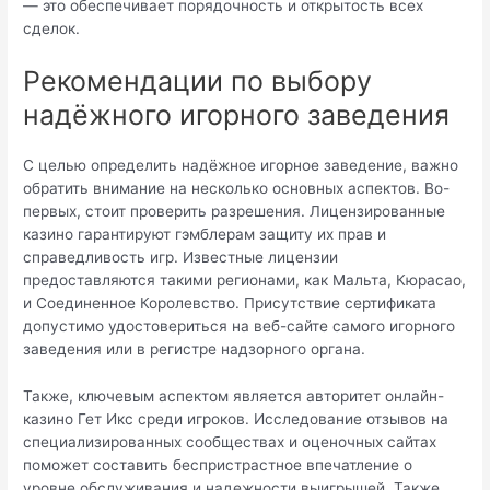
— это обеспечивает порядочность и открытость всех
сделок.
Рекомендации по выбору
надёжного игорного заведения
С целью определить надёжное игорное заведение, важно
обратить внимание на несколько основных аспектов. Во-
первых, стоит проверить разрешения. Лицензированные
казино гарантируют гэмблерам защиту их прав и
справедливость игр. Известные лицензии
предоставляются такими регионами, как Мальта, Кюрасао,
и Соединенное Королевство. Присутствие сертификата
допустимо удостовериться на веб-сайте самого игорного
заведения или в регистре надзорного органа.
Также, ключевым аспектом является авторитет онлайн-
казино Гет Икс среди игроков. Исследование отзывов на
специализированных сообществах и оценочных сайтах
поможет составить беспристрастное впечатление о
уровне обслуживания и надежности выигрышей. Также