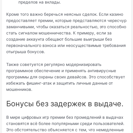
пределов на вклады.
Кроме того важно беречься неясных сделок. Если казино
предоставляет премии, которые представляются чересчур
заманчивыми, чтобы оказаться реальностью, это способно
стать сигналом мошенничества. К примеру, если за
создание аккаунта обещают большие выигрыши без
первоначального взноса или неосуществимые требования
отыгрыша бонусов.
Также советуется регулярно модернизировать
программное обеспечение и применять антивирусные
программы для охраны своих девайсов. Это способствует
избежать фишинг-атак и защитить личные данные от
мошенников.
Бонусы без задержек в выдаче.
В мире цифровых игр премии без промедлений в выдачах
становятся всё более популярными среди пользователей.
Это обстоятельство объясняется с тем, что немедленные