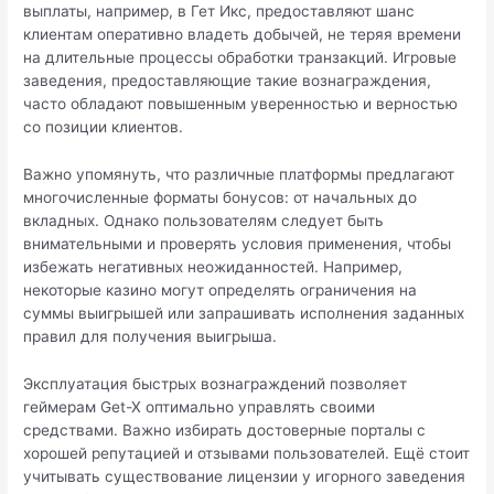
выплаты, например, в Гет Икс, предоставляют шанс
клиентам оперативно владеть добычей, не теряя времени
на длительные процессы обработки транзакций. Игровые
заведения, предоставляющие такие вознаграждения,
часто обладают повышенным уверенностью и верностью
со позиции клиентов.
Важно упомянуть, что различные платформы предлагают
многочисленные форматы бонусов: от начальных до
вкладных. Однако пользователям следует быть
внимательными и проверять условия применения, чтобы
избежать негативных неожиданностей. Например,
некоторые казино могут определять ограничения на
суммы выигрышей или запрашивать исполнения заданных
правил для получения выигрыша.
Эксплуатация быстрых вознаграждений позволяет
геймерам Get-X оптимально управлять своими
средствами. Важно избирать достоверные порталы с
хорошей репутацией и отзывами пользователей. Ещё стоит
учитывать существование лицензии у игорного заведения