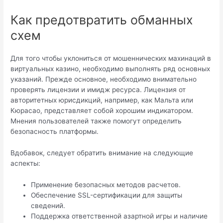
Как предотвратить обманных
схем
Для того чтобы уклониться от мошеннических махинаций в
виртуальных казино, необходимо выполнять ряд основных
указаний. Прежде основное, необходимо внимательно
проверять лицензии и имидж ресурса. Лицензия от
авторитетных юрисдикций, например, как Мальта или
Кюрасао, представляет собой хорошим индикатором.
Мнения пользователей также помогут определить
безопасность платформы.
Вдобавок, следует обратить внимание на следующие
аспекты:
Применение безопасных методов расчетов.
Обеспечение SSL-сертификации для защиты
сведений.
Поддержка ответственной азартной игры и наличие