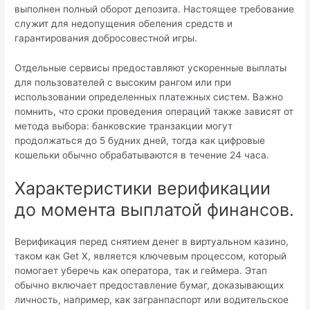
выполнен полный оборот депозита. Настоящее требование
служит для недопущения обеления средств и
гарантирования добросовестной игры.
Отдельные сервисы предоставляют ускоренные выплаты
для пользователей с высоким рангом или при
использовании определенных платежных систем. Важно
помнить, что сроки проведения операций также зависят от
метода выбора: банковские транзакции могут
продолжаться до 5 будних дней, тогда как цифровые
кошельки обычно обрабатываются в течение 24 часа.
Характеристики верификации
до момента выплатой финансов.
Верификация перед снятием денег в виртуальном казино,
таком как Get X, является ключевым процессом, который
помогает уберечь как оператора, так и геймера. Этап
обычно включает предоставление бумаг, доказывающих
личность, например, как загранпаспорт или водительское