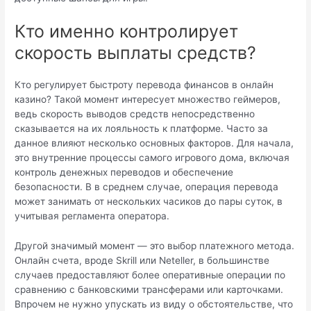
Кто именно контролирует
скорость выплаты средств?
Кто регулирует быстроту перевода финансов в онлайн
казино? Такой момент интересует множество геймеров,
ведь скорость выводов средств непосредственно
сказывается на их лояльность к платформе. Часто за
данное влияют несколько основных факторов. Для начала,
это внутренние процессы самого игрового дома, включая
контроль денежных переводов и обеспечение
безопасности. В в среднем случае, операция перевода
может занимать от нескольких часиков до пары суток, в
учитывая регламента оператора.
Другой значимый момент — это выбор платежного метода.
Онлайн счета, вроде Skrill или Neteller, в большинстве
случаев предоставляют более оперативные операции по
сравнению с банковскими трансферами или карточками.
Впрочем не нужно упускать из виду о обстоятельстве, что