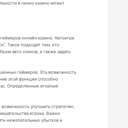
льности в пинко казино может
геймеров онлайн казино. Автоигра
к". Такое подходит тем, кто
бъем авто спинов, а также задать
ушенных геймеров. Эта возможность
ние этой функции способно
 час. Определенные игорные
 возможность улучшить стратегию.
вмешательства игрока. Важно
ить нежелательных убытков и