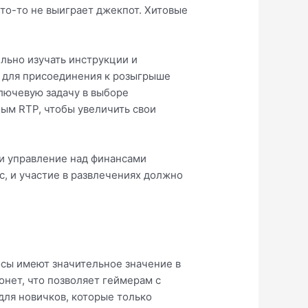
то-то не выиграет джекпот. Хитовые
льно изучать инструкции и
 для присоединения к розыгрыше
ключевую задачу в выборе
ым RTP, чтобы увеличить свои
 и управление над финансами
с, и участие в развлечениях должно
сы имеют значительное значение в
онет, что позволяет геймерам с
для новичков, которые только