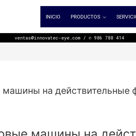
INICIO
PRODUCTOS
SERVICI
ㅤㅤㅤㅤㅤㅤㅤㅤㅤㅤㅤㅤㅤㅤㅤㅤㅤㅤㅤㅤㅤㅤㅤㅤㅤㅤㅤㅤㅤㅤㅤㅤㅤㅤㅤㅤㅤㅤㅤ ventas@innovatec-eye.com / ✆ 986 788 414
 машины на действительные 
овые машины на дейс