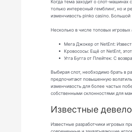
Когда тема заходит о слот-машинах
только интересный гемблинг, но и ре
изменчивость pinko casino. Большой 
Несколько в числе топовых игровых
Мега Джокер от NetEnt: Извест
Кровососы: Ещё от NetEnt, это
Угга Бугга от Плейтек: С возв
Выбирая слот, необходимо брать в р
предпочитают повышенную волатильн
изменчивость для более частых побе
собственными склонностями для мак
Известные девело
Известные разработчики игровых пр
современные и захватывающие игровы