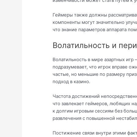
изменчивости может стать путем к у
Геймеры также должны рассматривать
компоненты могут значительно улуч
что знание параметров аппарата пом
Волатильность и пер
Волатильность в мире азартных игр 
подразумевает, что игрок вправе ож
частые, но меньшие по размеру при
подход в казино.
Частота достижений непосредственн
что завлекает геймеров, любящих н
к долгим игровым сессиям без боль
развлечения с повышенной нестабил
Постижение связи внутри этими фак