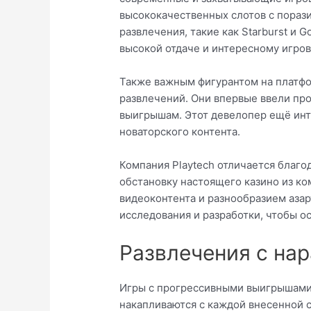
высококачественных слотов с пораз
развлечения, такие как Starburst и
высокой отдаче и интересному игров
Также важным фигурантом на платфо
развлечений. Они впервые ввели про
выигрышам. Этот девелопер ещё инт
новаторского контента.
Компания Playtech отличается благо
обстановку настоящего казино из ко
видеоконтента и разнообразием азар
исследования и разработки, чтобы ос
Развлечения с н
Игры с прогрессивными выигрышами
накапливаются с каждой внесенной 