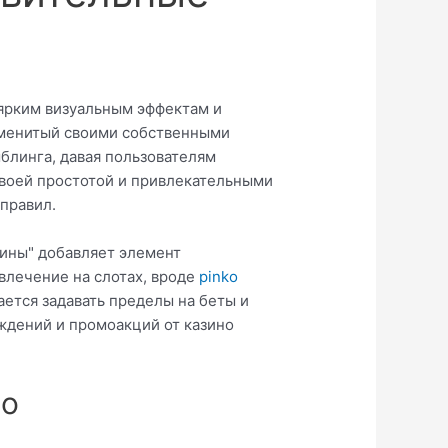
ярким визуальным эффектам и
аменитый своими собственными
блинга, давая пользователям
 своей простотой и привлекательными
правил.
авины" добавляет элемент
влечение на слотах, вроде
pinko
ается задавать пределы на беты и
ждений и промоакций от казино
но