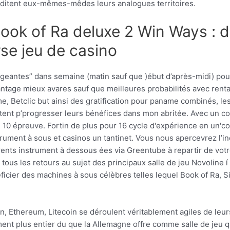
éditent eux-mêmes-mêdes leurs analogues territoires.
ook of Ra deluxe 2 Win Ways : 
se jeu de casino
ngeantes” dans semaine (matin sauf que )ébut d’après-midi) pou
antage mieux avares sauf que meilleures probabilités avec renta
e, Betclic but ainsi des gratification pour paname combinés, l
itent p’progresser leurs bénéfices dans mon abritée. Avec un c
n 10 épreuve. Fortin de plus pour 16 cycle d'expérience en un'c
rument à sous et casinos un tantinet. Vous nous apercevrez l’i
ents instrument à dessous ées via Greentube à repartir de votr
tous les retours au sujet des principaux salle de jeu Novoline 
éficier des machines à sous célèbres telles lequel Book of Ra, 
oin, Ethereum, Litecoin se déroulent véritablement agiles de le
ment plus entier du que la Allemagne offre comme salle de jeu 