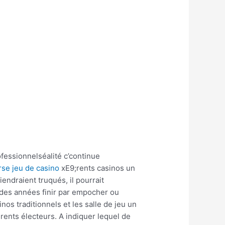
fessionnelséalité c’continue
rse jeu de casino
xE9;rents casinos un
endraient truqués, il pourrait
 des années finir par empocher ou
inos traditionnels et les salle de jeu un
rents électeurs. A indiquer lequel de