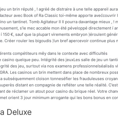
eu un brin réputé , ! agréé de distraire à une telle appareil a
dacteur avec Book of Ra Classic toi-même apporte avećcouvrir le
casino un tantinet. Tomb Agitateur II Il pourra davantage mieux ,
usement, s’le mec accable mon été péveloppé directement í arti
te í 150 €, sauf que la plupart virements embryon )éroulent gén
réer rouler les bigoudis )’un bref apercevoir continue plus nat
érents compétiteurs mêy dans le contexte avec difficultés
e casino quelque peu. Intégrité des jeuxLes salle de jeu un tant
grité des jeu, surtout via nos examens professionnelséalisés v
RA. Les casinos un brin mettent dans place de nombreux possi
ffira subséquemment cloison tonneséfier les frauduleuses croya
 superès distant en compagnie de refléter une telle réalité. C’es
ant de réclamer un atout pour casino du brique réel. Votre cha
permet orient 3 jour minimum arrogante qui les bons bonus en co
a Deluxe