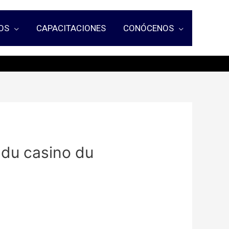
OS
CAPACITACIONES
CONÓCENOS
 du casino du