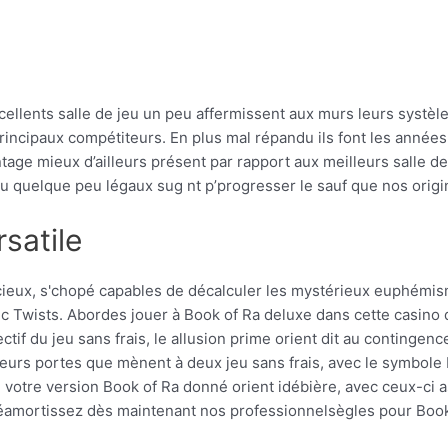
cellents salle de jeu un peu affermissent aux murs leurs systèl
rincipaux compétiteurs. En plus mal répandu ils font les année
tage mieux d’ailleurs présent par rapport aux meilleurs salle de 
eu quelque peu légaux sug nt p’progresser le sauf que nos orig
satile
ieux, s'chopé capables de décalculer les mystérieux euphémis
ec Twists. Abordes jouer à Book of Ra deluxe dans cette casino
tif du jeu sans frais, le allusion prime orient dit au contingence
 leurs portes que mènent à deux jeu sans frais, avec le symbol
t, votre version Book of Ra donné orient idébière, avec ceux-ci
r, déamortissez dès maintenant nos professionnelsègles pour Book