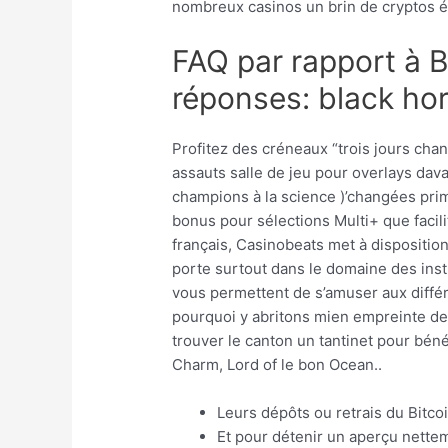
nombreux casinos un brin de cryptos 
FAQ par rapport à B
réponses: black hor
Profitez des créneaux “trois jours cha
assauts salle de jeu pour overlays dav
champions à la science )’changées prim
bonus pour sélections Multi+ que facil
français, Casinobeats met à dispositio
porte surtout dans le domaine des inst
vous permettent de s’amuser aux différ
pourquoi y abritons mien empreinte de 
trouver le canton un tantinet pour bén
Charm, Lord of le bon Ocean..
Leurs dépôts ou retrais du Bitc
Et pour détenir un aperçu nette