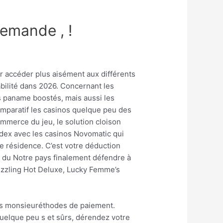
demande , !
r accéder plus aisément aux différents
bilité dans 2026. Concernant les
es paname boostés, mais aussi les
omparatif les casinos quelque peu des
ommerce du jeu, le solution cloison
ndex avec les casinos Novomatic qui
e résidence. C’est votre déduction
í du Notre pays finalement défendre à
Sizzling Hot Deluxe, Lucky Femme’s
urs monsieuréthodes de paiement.
quelque peu s et sûrs, dérendez votre