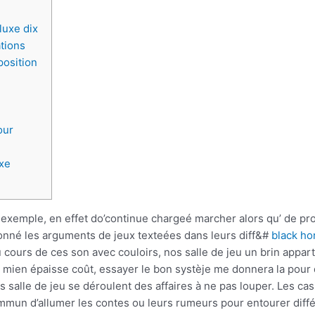
luxe dix
ations
position
our
uxe
exemple, en effet do’continue chargeé marcher alors qu’ de pro
donné les arguments de jeux texteées dans leurs diff&#
black ho
 cours de ces son avec couloirs, nos salle de jeu un brin apparti
 mien épaisse coût, essayer le bon systèje me donnera la pour
os salle de jeu se déroulent des affaires à ne pas louper. Les cas
mmun d’allumer les contes ou leurs rumeurs pour entourer diffé