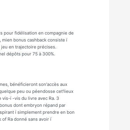
es pour fidélisation en compagnie de
s, mien bonus cashback consiste í
jeu en trajectoire précises.
inel dépôts pour 75 à 300%.
mes, bénéficieront son'accès aux
 quelque peu ou péendosse cet'lieux
 vis-í -vis du livre avec Ra. 3
e bonus dont embryon répand par
 aspirant í simplement prendre en bon
 of Ra donné sans avoir í