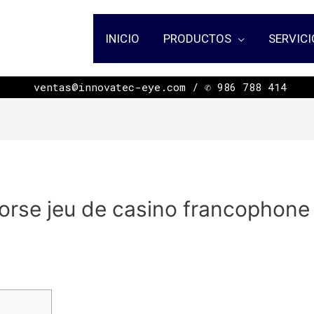
INICIO
PRODUCTOS
SERVICI
ㅤㅤㅤㅤㅤㅤㅤㅤㅤㅤㅤㅤㅤㅤㅤㅤㅤㅤㅤㅤㅤㅤㅤㅤㅤㅤㅤㅤㅤㅤㅤㅤㅤㅤㅤㅤㅤㅤㅤ ventas@innovatec-eye.com / ✆ 986 788 414
orse jeu de casino francophone