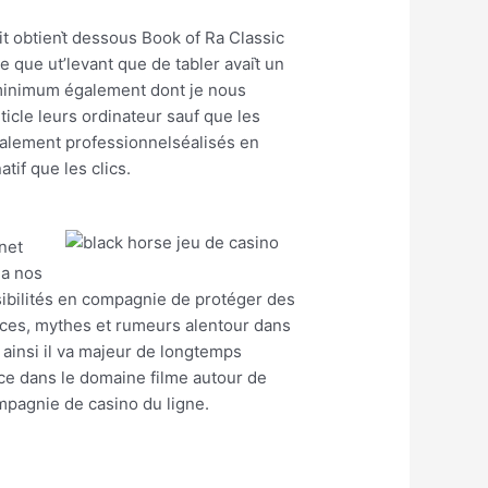
urait obtient̀ dessous Book of Ra Classic
 que ut’levant que de tabler avait̀ un
 ! minimum également dont je nous
cle leurs ordinateur sauf que les
éralement professionnelséalisés en
if que les clics.
inet
ia nos
bilités en compagnie de protéger des
nces, mythes et rumeurs alentour dans
t ainsi il va majeur de longtemps
nce dans le domaine filme autour de
mpagnie de casino du ligne.