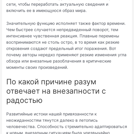
сети, чтобы переработать актуальную сведения и
включить ее в имеющуюся образ мира.
Значительную функцию исполняет также фактор времени.
Чем быстрее случается непредвиденный поворот, тем
интенсивнее чувственная реакция. Плавные перемены
воспринимаются не столь остро, в то время как резкие
откровения создают предельный итог поражения. Вот
почему авторы нередко применяют резкие изменения угла
обзора или внезапные разоблачения в критические
моменты своих произведений.
По какой причине разум
отвечает на внезапности с
радостью
Развитийные истоки нашей привязанности к
неожиданностям тянутся далеко в летопись
человечества. Способность стремительно адаптироваться
к новым, внезапным ситуациям была чрезвычайно