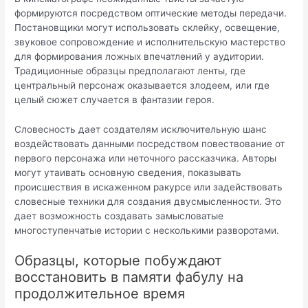
формируются посредством оптические методы передачи.
Постановщики могут использовать склейку, освещение,
звуковое сопровождение и исполнительскую мастерство
для формирования ложных впечатлений у аудитории.
Традиционные образцы предполагают ленты, где
центральный персонаж оказывается злодеем, или где
целый сюжет случается в фантазии героя.
Словесность дает создателям исключительную шанс
воздействовать данными посредством повествование от
первого персонажа или неточного рассказчика. Авторы
могут утаивать основную сведения, показывать
происшествия в искаженном ракурсе или задействовать
словесные техники для создания двусмысленности. Это
дает возможность создавать замысловатые
многоступенчатые истории с несколькими разворотами.
Образцы, которые побуждают
восстановить в памяти фабулу на
продолжительное время