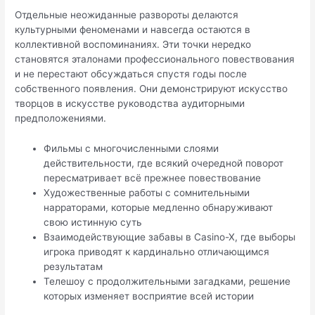
Отдельные неожиданные развороты делаются
культурными феноменами и навсегда остаются в
коллективной воспоминаниях. Эти точки нередко
становятся эталонами профессионального повествования
и не перестают обсуждаться спустя годы после
собственного появления. Они демонстрируют искусство
творцов в искусстве руководства аудиторными
предположениями.
Фильмы с многочисленными слоями
действительности, где всякий очередной поворот
пересматривает всё прежнее повествование
Художественные работы с сомнительными
нарраторами, которые медленно обнаруживают
свою истинную суть
Взаимодействующие забавы в Casino-X, где выборы
игрока приводят к кардинально отличающимся
результатам
Телешоу с продолжительными загадками, решение
которых изменяет восприятие всей истории