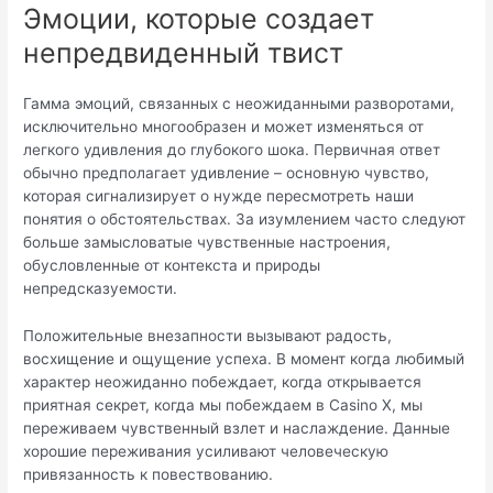
Эмоции, которые создает
непредвиденный твист
Гамма эмоций, связанных с неожиданными разворотами,
исключительно многообразен и может изменяться от
легкого удивления до глубокого шока. Первичная ответ
обычно предполагает удивление – основную чувство,
которая сигнализирует о нужде пересмотреть наши
понятия о обстоятельствах. За изумлением часто следуют
больше замысловатые чувственные настроения,
обусловленные от контекста и природы
непредсказуемости.
Положительные внезапности вызывают радость,
восхищение и ощущение успеха. В момент когда любимый
характер неожиданно побеждает, когда открывается
приятная секрет, когда мы побеждаем в Casino X, мы
переживаем чувственный взлет и наслаждение. Данные
хорошие переживания усиливают человеческую
привязанность к повествованию.