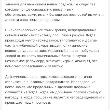
значима для выживания наших предков. Те существа,
которые лучше совладали с внезапными
обстоятельствами, имели больше возможностей выжить и
донести свои гены наследникам.
С нейробиологической точки зрения, непредвиденные
события включают систему поощрения разума. Когда
происходит нечто неожиданное, гипоталамус и другие
части лимбической схемы выделяют химические
вещества удовольствия. Указанный аппарат побуждает
людей отыскивать оригинальный багаж и изучать
незнакомое (к примеру, включать игры в казино Х), что
помогает образованию и развитию.
Дофаминовые рецепторы исключительно энергично
отвечают на внезапные раздражители. Исследования
показывают, что предельный выделение дофамина
случается не тогда, когда мы добываем прогнозируемую
награду, а когда поощрение является непредвиденной или
превышает наши прогнозы.