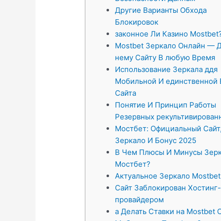
Другие Варианты Обхода
Блокировок
законное Ли Казино Mostbet
Mostbet Зеркало Онлайн — 
нему Сайту В любую Время
Использование Зеркала ддя
Мобильной И единственной 
Сайта
Понятие И Принцип Работы
Резервных рекультивирован
Мостбет: Официальный Сайт
Зеркало И Бонус 2025
В Чем Плюсы И Минусы Зер
Мостбет?
Актуальное Зеркало Mostbet
Сайт Заблокирован Хостинг
провайдером
а Делать Ставки на Mostbet 