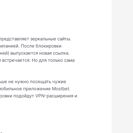
представляет зеркальные сайты.
омпанией. После блокировки
ей) выпускается новая ссылка.
 встречается. Но для только сама
льше не нужно посещать чужие
мобильное приложение Mostbet.
ировки подойдут VPN-расширения и