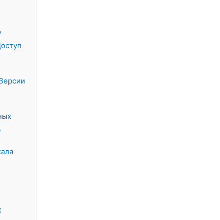
?
Доступ
Версии
ных
,
кала
-
С