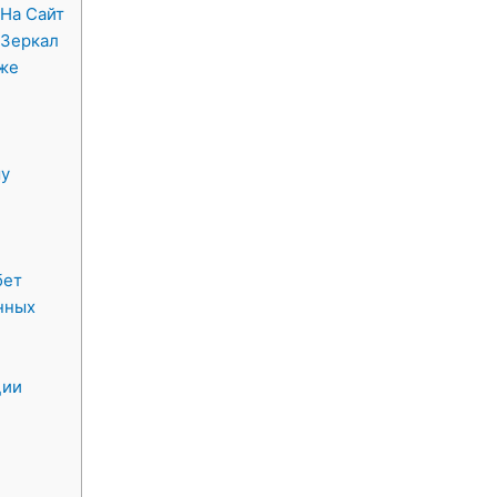
 На Сайт
 Зеркал
 же
му
бет
нных
ции