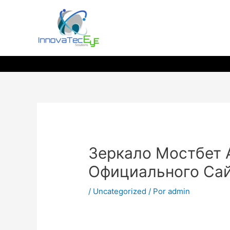
Ir
al
contenido
Зеркало Мостбет 
Официального Сай
/
Uncategorized
/ Por
admin