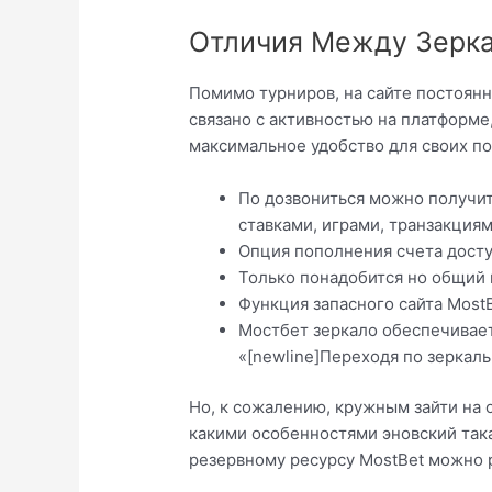
Отличия Между Зерка
Помимо турниров, на сайте постоян
связано с активностью на платформе
максимальное удобство для своих по
По дозвониться можно получи
ставками, играми, транзакциям
Опция пополнения счета досту
Только понадобится но общий 
Функция запасного сайта Most
Мостбет зеркало обеспечивает
«[newline]Переходя по зеркаль
Но, к сожалению, кружным зайти на 
какими особенностями эновский така
резервному ресурсу MostBet можно 