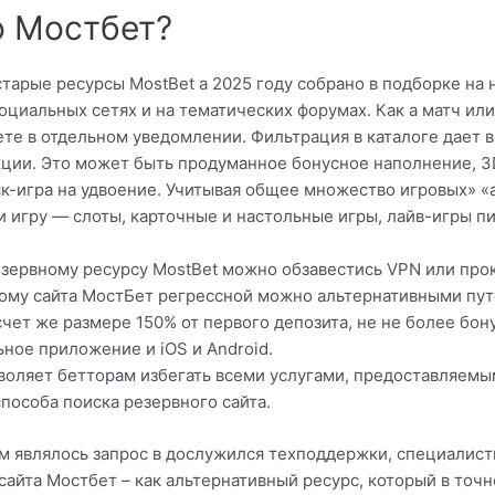
о Мостбет?
тарые ресурсы MostBet а 2025 году собрано в подборке на 
социальных сетях и на тематических форумах. Как а матч ил
ете в отдельном уведомлении. Фильтрация в каталоге дает 
кции. Это может быть продуманное бонусное наполнение, 
к-игра на удвоение. Учитывая общее множество игровых» «а
ти игру — слоты, карточные и настольные игры, лайв-игры п
зервному ресурсу MostBet можно обзавестись VPN или про
ому сайта МостБет регрессной можно альтернативными пут
чет же размере 150% от первого депозита, не не более бон
ьное приложение и iOS и Android.
воляет бетторам избегать всеми услугами, предоставляемы
пособа поиска резервного сайта.
 являлось запрос в дослужился техподдержки, специалист
йта Мостбет – как альтернативный ресурс, который в точн