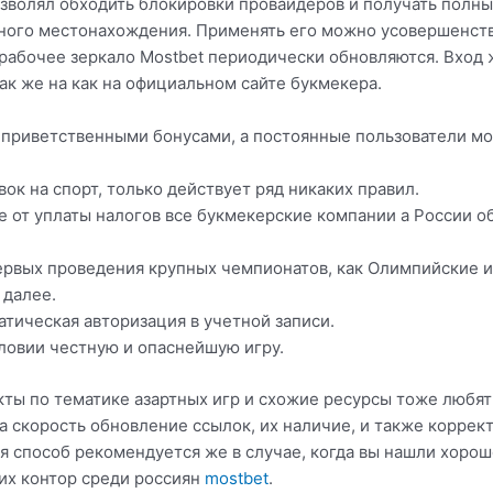
озволял обходить блокировки провайдеров и получать полн
ного местонахождения. Применять его можно усовершенство
 рабочее зеркало Mostbet периодически обновляются. Вход 
ак же на как на официальном сайте букмекера.
приветственными бонусами, а постоянные пользователи мо
вок на спорт, только действует ряд никаких правил.
е от уплаты налогов все букмекерские компании а России о
первых проведения крупных чемпионатов, как Олимпийские и
 далее.
атическая авторизация в учетной записи.
ловии честную и опаснейшую игру.
ты по тематике азартных игр и схожие ресурсы тоже любят
да скорость обновление ссылок, их наличие, и также коррек
я способ рекомендуется же в случае, когда вы нашли хорош
их контор среди россиян
mostbet
.