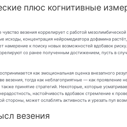
ские плюс когнитивные изме
чувство везения коррелирует с работой мезолимбической с
е исходы, концентрация нейромедиатора дофамина растёт,
ет намерение к поиску новых возможностей вдобавок риску
ррелируют со ранее полученным достижением, пусть в случа
воспринимается как эмоциональная оценка внезапного резул
е везения, тогда как неблагоприятные — как проявление не
 также принятие стратегий. Некоторые, которые усматрива
нерадостность, настойчивость вдобавок стремление к про
гой стороны, может ослаблять активность и урезать пул воз
ысл везения