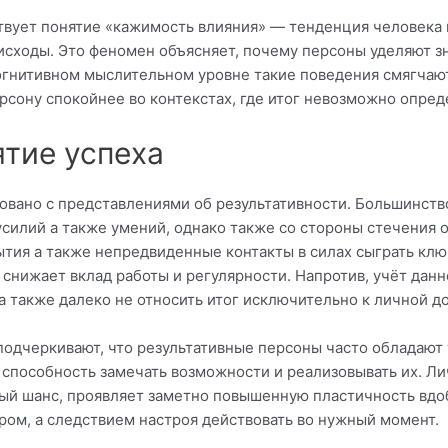
ствует понятие «кажимость влияния» — тенденция человека
исходы. Это феномен объясняет, почему персоны уделяют зн
огнитивном мыслительном уровне такие поведения смягчаю
сону спокойнее во контекстах, где итог невозможно опред
ятие успеха
овано с представлениями об результативности. Большинств
силий а также умений, однако также со стороны стечения о
тия а также непредвиденные контакты в силах сыграть кл
 снижает вклад работы и регулярности. Напротив, учёт данн
 также далеко не относить итог исключительно к личной д
одчеркивают, что результативные персоны часто обладают 
а способность замечать возможности и реализовывать их. 
й шанс, проявляет заметно повышенную пластичность вдоба
ром, а следствием настроя действовать во нужный момент.