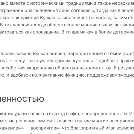
зано вместе с историческими традициями а также иерархие
отражение благословения либо согласия с, тогда как в альт
льное окружение Вулкан казино влияет на манеру, каким о
 В тех условиях когда общественное мнение выдвигает инд
ктоваться как оправдание. В то время как в более детерми
обряды казино Вулкан онлайн, переплетенные с темой форт
тва, — несут важную объединяющую роль. Подобные практи
пособствуя укоренению общественных контактов. В результ
ую, и вдобавок коллективную функцию, поддерживая эмоци
ленностью
иятия удачи является подход в сфере неопределенности. И
мелые решения, замечать шансы там где многие воспринима
жением» — восприятием, что благоприятный итог возможне