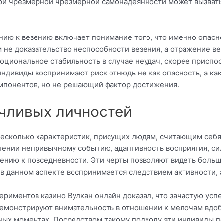
 при чрезмерной чрезмерной самонадеянности может вызват
ию к везению включает понимание того, что именно опасн
 не доказательство неспособности везения, а отражение в
циональное стабильность в случае неудач, скорее приспос
дивиды воспринимают риск отнюдь не как опасность, а как
мпонентов, но не решающий фактор достижения.
чливых личностей
есколько характеристик, присущих людям, считающим себя 
лении непривычному событию, адаптивность восприятия, си
ению к повседневности. Эти черты позволяют видеть боль
 в данном аспекте воспринимается следствием активности, 
периментов казино Вулкан онлайн доказал, что зачастую у
демонстрируют внимательность в отношении к мелочам вдо
ных моментах. Посредством такому подходу эти индивиды 