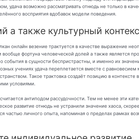
ом, удача возможно рассматривать отнюдь не только в каче
делённого восприятия вдобавок модели поведения.
й а также культурный контекс
улкан онлайн везение трактуется в качестве выражение не
 вообще фортуна человеческой долей а также является про
о события в сущности беспристрастны, и именно их значен
озных учениях удача переплетается вместе с равновесием
странством. Такое трактовка создаёт позицию в контексте
ими условиями.
считается антиподом рассудочности. Тем не менее эти кат
еское развитие отнюдь не устранили значение хаоса, скор
ься частью личного опыта, напоминая о пределах рамках в
сте индивидуальное развитие