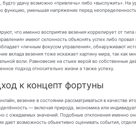
будто удачу возможно «привлечь» либо «выслужить». На у
ю функцию, уменьшая напряжение перед неопределенность
руют, что именно восприятие везения коррелирует от типа
равления» имеют склонность объяснять успех либо провал
о обладает «личным фокусом управления», обнаруживают ис
ние вклада везения тоже искажает картину мира, так как м
альной воли. Равновесие на стыке верой во собственные д
нное подход относительно жизни а также успеху.
ход к концепт фортуны
онлайн, везение в состоянии рассматриваться в качестве ит
ределённость — включая природа, экономика или индивидуа
но с ожидаемых значений. Подобные отклонения именно он
е дает возможность объективно оценивать события, отделя