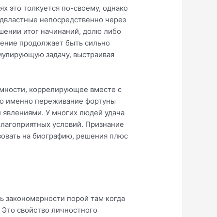
х это толкуется по-своему, однако
одвластные непосредственно через
ошении итог начинаний, долю либо
езение продолжает быть сильно
имулирующую задачу, выстраивая
омности, коррелирующее вместе с
то именно переживание фортуны
 явлениями. У многих людей удача
благоприятных условий. Признание
вовать на биографию, решения плюс
ь закономерности порой там когда
 Это свойство личностного