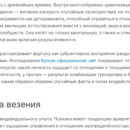
ь с древнейших времен. Внутри многообразных цивилизация
единое — желание раскрыть случайные происшествия, не п
атривается как детерминанта, способный отразиться в отн
том эволюцию естествознания вместе с инноваций, вера в в
сообществ. Она несёт не только ментальную, а также и ст
лаганию включая результативности.
 рассматривает фортуну как субъективное восприятие ранд
ами. Исследования
Вулкан официальный сайт
показывают, ч
онтроля, какой личность ощущает по отношению к текущими
ятельств, у прочих — результат комбинации тренировки и 
 каким образом образом случайные факты в силах воздейст
а везения
 индивидуального опыта. Психика имеет тенденцию выявлят
дает ощущение управления в отношении неопределённостью.