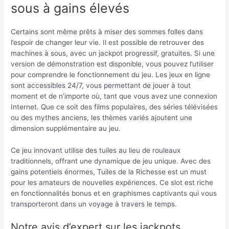
sous à gains élevés
Certains sont même prêts à miser des sommes folles dans
l’espoir de changer leur vie. Il est possible de retrouver des
machines à sous, avec un jackpot progressif, gratuites. Si une
version de démonstration est disponible, vous pouvez l’utiliser
pour comprendre le fonctionnement du jeu. Les jeux en ligne
sont accessibles 24/7, vous permettant de jouer à tout
moment et de n’importe où, tant que vous avez une connexion
Internet. Que ce soit des films populaires, des séries télévisées
ou des mythes anciens, les thèmes variés ajoutent une
dimension supplémentaire au jeu.
Ce jeu innovant utilise des tuiles au lieu de rouleaux
traditionnels, offrant une dynamique de jeu unique. Avec des
gains potentiels énormes, Tuiles de la Richesse est un must
pour les amateurs de nouvelles expériences. Ce slot est riche
en fonctionnalités bonus et en graphismes captivants qui vous
transporteront dans un voyage à travers le temps.
Notre avis d’expert sur les jackpots