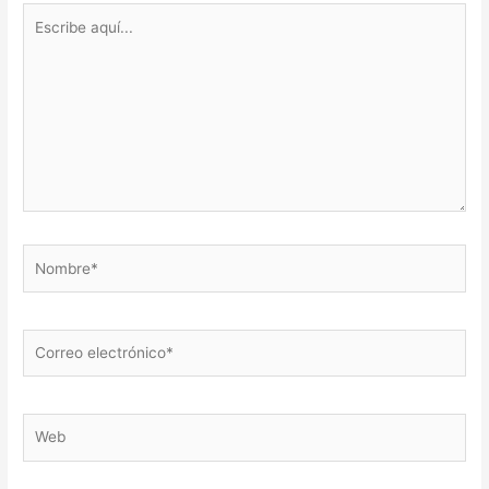
Escribe
aquí...
Nombre*
Correo
electrónico*
Web