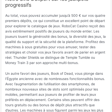
progressifs
Au total, vous pouvez accumuler jusqu’à 500 € sur vos quatre
premiers dépôts, ce qui constitue un excellent point de départ
pour explorer le catalogue de jeux. RoboCat Casino reçoit des
avis extrêmement positifs de joueurs du monde entier. Les
joueurs louent la générosité des bonus, la diversité des jeux, la
qualité du support et la sécurité de la plateforme. Profitez des
machines à sous gratuites pour vous amuser, tester des
stratégies et choisir vos jeux favoris avant de parier en argent
réel. Thunder Shields se distingue de Temple Tumble ou
Money Train 3 par son approche multi-bonus.
Un autre favori des joueurs, Book of Dead, vous plonge dans
l’Égypte ancienne avec de nombreuses fonctionnalités bonus.
Avec l’augmentation de l’utilisation des smartphones, de
nombreux nouveaux sites de slots sont optimisés pour les
mobiles, permettant aux joueurs de profiter de leurs jeux
préférés en déplacement. Certains sites peuvent offrir des
tours gratuits ou des bonus de dépôt plus attractifs que
d’autres. Les machines à sous figurent parmi les jeux les plus