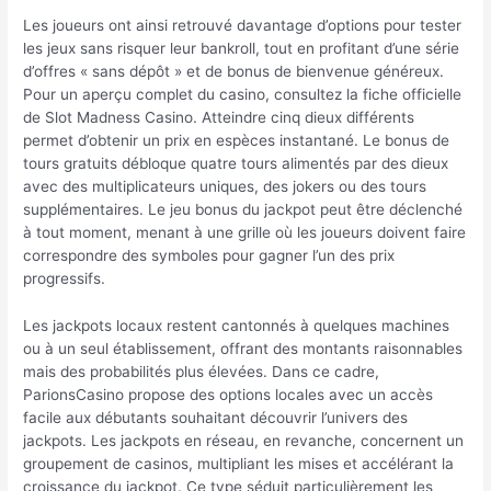
Les joueurs ont ainsi retrouvé davantage d’options pour tester
les jeux sans risquer leur bankroll, tout en profitant d’une série
d’offres « sans dépôt » et de bonus de bienvenue généreux.
Pour un aperçu complet du casino, consultez la fiche officielle
de Slot Madness Casino. Atteindre cinq dieux différents
permet d’obtenir un prix en espèces instantané. Le bonus de
tours gratuits débloque quatre tours alimentés par des dieux
avec des multiplicateurs uniques, des jokers ou des tours
supplémentaires. Le jeu bonus du jackpot peut être déclenché
à tout moment, menant à une grille où les joueurs doivent faire
correspondre des symboles pour gagner l’un des prix
progressifs.
Les jackpots locaux restent cantonnés à quelques machines
ou à un seul établissement, offrant des montants raisonnables
mais des probabilités plus élevées. Dans ce cadre,
ParionsCasino propose des options locales avec un accès
facile aux débutants souhaitant découvrir l’univers des
jackpots. Les jackpots en réseau, en revanche, concernent un
groupement de casinos, multipliant les mises et accélérant la
croissance du jackpot. Ce type séduit particulièrement les