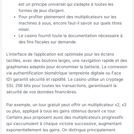
est un principe universel qui s’adapte à toutes les
formes de jeux d’argent.
Pour profiter pleinement des multiplicateurs sur les
machines à sous, encore faut-il savoir sur quels titres
miser.
Le casino fournit toute la documentation nécessaire à
des fins fiscales sur demande.
L’interface de l’application est optimisée pour les écrans
tactiles, avec des boutons larges, une navigation rapide et des
graphismes adaptés pour économiser la batterie. La connexion
via authentification biométrique (empreinte digitale ou Face
ID) garantit sécurité et rapidité. Le casino utilise un cryptage
SSL 256 bits pour toutes les transactions, garantissant la
sécurité de vos données financières.
Par exemple, un tour gratuit peut offrir un multiplicateur x2, x3
ou plus, appliqué à tous les gains obtenus durant ce tour.
Certains jeux proposent aussi des multiplicateurs progressifs
qui s’accumulent à chaque victoire successive, augmentant
exponentiellement les gains. On distingue principalement