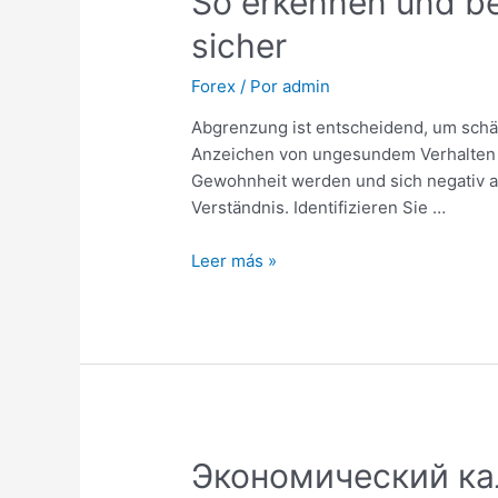
So erkennen und be
sicher
Forex
/ Por
admin
Abgrenzung ist entscheidend, um schäd
Anzeichen von ungesundem Verhalten zu
Gewohnheit werden und sich negativ a
Verständnis. Identifizieren Sie …
So
Leer más »
erkennen
und
beenden
Sie
toxische
Beziehungen
rechtzeitig
Экономический ка
und