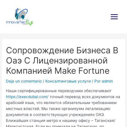
Ir
al
contenido
Main
Menu
Сопровождение Бизнеса В
Оаэ С Лицензированной
Компанией Make Fortune
Deja un comentario
/
Консалтинговые услуги
/ Por
admin
Наши сертифицированные переводчики обеспечивают
https://execdubai.com/
точный перевод всех документов на
арабский язык, что является обязательным требованием
местных властей. Мы также организуем легализацию
документов в соответствующих учреждениях ОАЭ.
Ближайшая станция метро к нашему офису – Таганская/
Марксистская. Если вы приехали на Таганскую, по