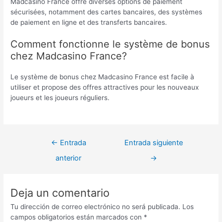
Madcasino France offre diverses options de paiement
sécurisées, notamment des cartes bancaires, des systèmes
de paiement en ligne et des transferts bancaires.
Comment fonctionne le système de bonus
chez Madcasino France?
Le système de bonus chez Madcasino France est facile à
utiliser et propose des offres attractives pour les nouveaux
joueurs et les joueurs réguliers.
Navegación
←
Entrada
Entrada siguiente
de
anterior
→
entradas
Deja un comentario
Tu dirección de correo electrónico no será publicada.
Los
campos obligatorios están marcados con
*