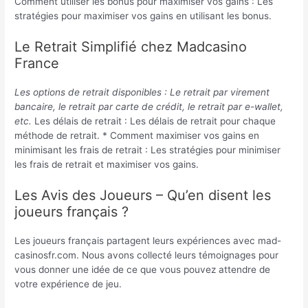
Comment utiliser les bonus pour maximiser vos gains : Les
stratégies pour maximiser vos gains en utilisant les bonus.
Le Retrait Simplifié chez Madcasino
France
Les options de retrait disponibles : Le retrait par virement
bancaire, le retrait par carte de crédit, le retrait par e-wallet,
etc.
Les délais de retrait : Les délais de retrait pour chaque
méthode de retrait. * Comment maximiser vos gains en
minimisant les frais de retrait : Les stratégies pour minimiser
les frais de retrait et maximiser vos gains.
Les Avis des Joueurs – Qu’en disent les
joueurs français ?
Les joueurs français partagent leurs expériences avec mad-
casinosfr.com. Nous avons collecté leurs témoignages pour
vous donner une idée de ce que vous pouvez attendre de
votre expérience de jeu.