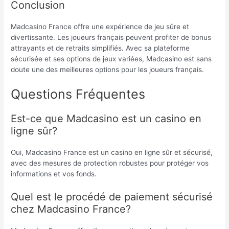
Conclusion
Madcasino France offre une expérience de jeu sûre et
divertissante. Les joueurs français peuvent profiter de bonus
attrayants et de retraits simplifiés. Avec sa plateforme
sécurisée et ses options de jeux variées, Madcasino est sans
doute une des meilleures options pour les joueurs français.
Questions Fréquentes
Est-ce que Madcasino est un casino en
ligne sûr?
Oui, Madcasino France est un casino en ligne sûr et sécurisé,
avec des mesures de protection robustes pour protéger vos
informations et vos fonds.
Quel est le procédé de paiement sécurisé
chez Madcasino France?