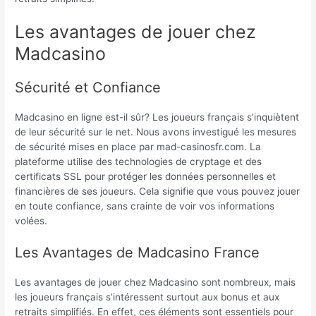
Les avantages de jouer chez
Madcasino
Sécurité et Confiance
Madcasino en ligne est-il sûr? Les joueurs français s’inquiètent
de leur sécurité sur le net. Nous avons investigué les mesures
de sécurité mises en place par mad-casinosfr.com. La
plateforme utilise des technologies de cryptage et des
certificats SSL pour protéger les données personnelles et
financières de ses joueurs. Cela signifie que vous pouvez jouer
en toute confiance, sans crainte de voir vos informations
volées.
Les Avantages de Madcasino France
Les avantages de jouer chez Madcasino sont nombreux, mais
les joueurs français s’intéressent surtout aux bonus et aux
retraits simplifiés. En effet, ces éléments sont essentiels pour