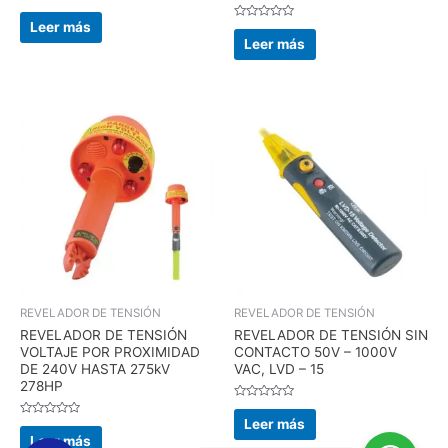
Valorado
en
Leer más
Valorado
0
en
Leer más
de
0
5
de
5
REVELADOR DE TENSIÓN
REVELADOR DE TENSIÓN
REVELADOR DE TENSIÓN
REVELADOR DE TENSIÓN SIN
VOLTAJE POR PROXIMIDAD
CONTACTO 50V – 1000V
DE 240V HASTA 275kV
VAC, LVD – 15
278HP
Valorado
en
Leer más
Valorado
0
en
Leer más
de
0