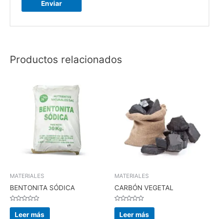
Productos relacionados
MATERIALES
MATERIALES
BENTONITA SÓDICA
CARBÓN VEGETAL
Valorado
Valorado
en
en
Leer más
Leer más
0
0